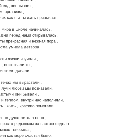
й сад всплывает ,
мя организм ,
ких как я и ты жить привыкает.
 мира в школе начиналась,
изни перед нами открывалась.
ты прекрасная и нежная пора ,
осла умнела детвора .
роки жизни изучали ,
 , впитывали то ,
учителя давали .
стенах мы вырастали ,
 лучи любви мы познавали.
истыми они бывали ,
 и теплом, внутри нас наполняли,
ь , жить , красиво помогали.
епло душа летала пела ,
 просто рядышком за партою сидела .
 мною говорила ,
еня как море счастья было.