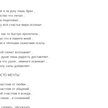
бя я за руку лишь брал ,
вство что летал ,
да поцеловал ,
ту всё счастье мира осознал .
 как то быстро пролетела ,
шо что в памяти моей ,
и и тёплыми сюжетами осела.
кой сюжет всплывает ,
и душе лишь радость доставляет ,
а что ушли , немного освежает ,
елу силы добавляет .
ОСТО МЕЧТЫ
астлив от любви ,
астлив от общений ,
й счастлив я всегда ,
 своих , и сочинений .
, спорить ,обсуждать ,