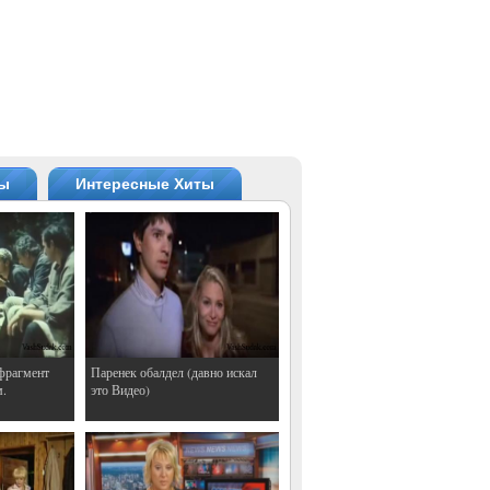
ты
Интересные Хиты
фрагмент
Паренек обалдел (давно искал
м.
это Видео)