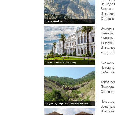
Не надо 
Берёшь о
И начина
От этого
Гора Ай-Петри
Вникая в
Узнаешь 
Узнаешь 
Узнаешь 
И почему
Когда , т
Ливадийский Дворец
Как хоче
Истоки м
Себя , с
Такое ре
Природа 
Сознанье
Не сразу
Водопад Арпат. Зеленогорье
Ведь жиз
Никто не