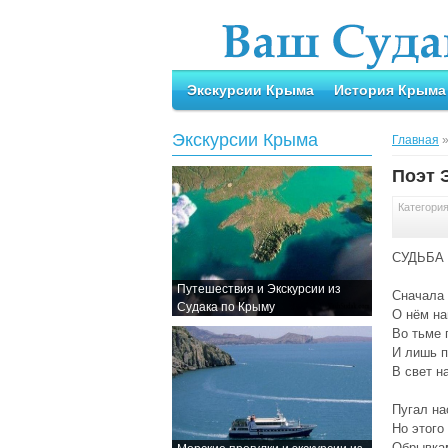
Экскурсии Крыма
История Крыма
Экскурсии Крыма
Главная
Поэт 
Категори
СУДЬБА
Путешествия и Экскурсии из
Сначала 
Судака по Крыму
О нём на
Во тьме 
И лишь п
В свет н
Пугал на
Но этого
Обрывкам