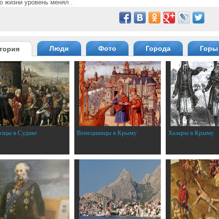
о жизни уровень менял .
Люди
Фото
Города
Горы
тория
эзцы в Судаке
Венецианцы в Крыму
Хазары в Крыму