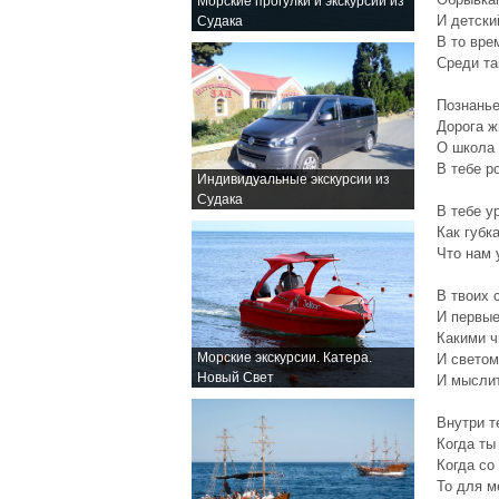
Морские прогулки и экскурсии из
И детски
Судака
В то вре
Среди та
Познанье
Дорога ж
О школа 
В тебе р
Индивидуальные экскурсии из
Судака
В тебе у
Как губка
Что нам 
В твоих 
И первые
Какими ч
Морские экскурсии. Катера.
И светом
Новый Свет
И мыслит
Внутри т
Когда ты
Когда со
То для м