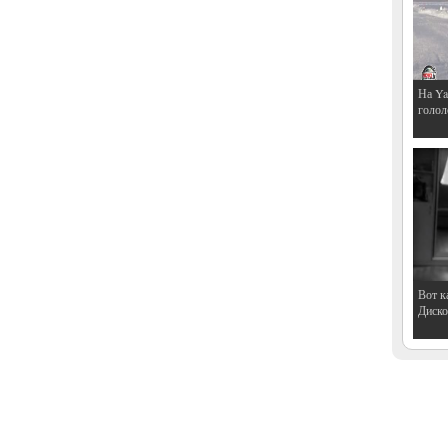
На Ya
голол
Вот к
Дискот