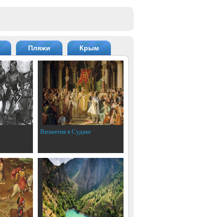
Пляжи
Крым
Византия в Судаке