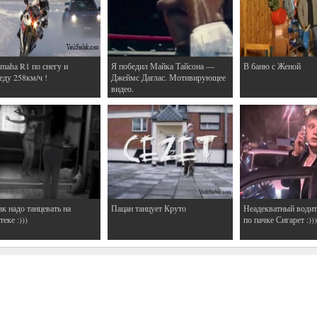
maha R1 по снегу и
Я победил Майка Тайсона —
В баню с Женой
еду 258км/ч !
Джеймс Даглас. Мотивирующее
видео.
ак надо танцевать на
Пацан танцует Круто
Неадекватный водит
еке :)))
по пачке Сигарет :)))