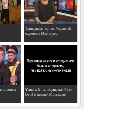
Тринадцать черных Медведей
охраняют Марихуану
ель звонит
Yamaha R1 по Варшавке. Black
Devil (Николай Мустафин)