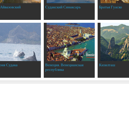
 Айвазовский
Судакский Синаксарь
Братья Гуаско
рия Судака
Венеция. Венецианская
Кизилташ
республика