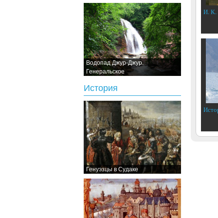
И. К.
Водопад Джур-Джур.
Генеральское
История
Исто
Генуэзцы в Судаке