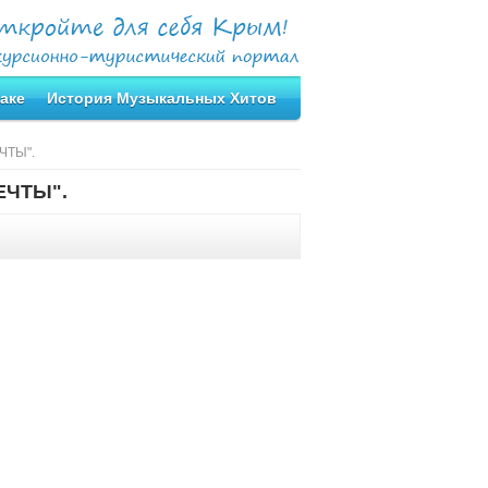
аке
История Музыкальных Хитов
ЧТЫ".
ЕЧТЫ".