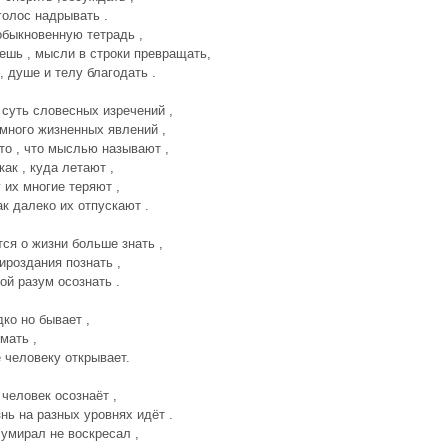
голос надрывать .
быкновенную тетрадь ,
ешь , мысли в строки превращать,
 , душе и телу благодать .
 суть словесных изречений ,
много жизненных явлений ,
то , что мыслью называют ,
как , куда летают ,
 их многие теряют ,
ак далеко их отпускают .
тся о жизни больше знать ,
ироздания познать ,
вой разум осознать .
дко но бывает ,
мать ,
 человеку открывает.
 человек осознаёт ,
нь на разных уровнях идёт .
 умирал не воскресал ,