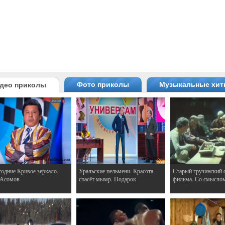
Фото приколы
Музыкальные хи
део приколы
одние Кривое зеркало.
Уральские пельмени. Красота
Старый грузинский 
 Асомов
спасёт мымр. Подарок
фильма. Со смысло