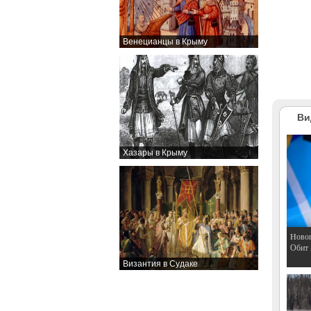
Венецианцы в Крыму
Ви
Хазары в Крыму
Hовог
Обит
Византия в Судаке