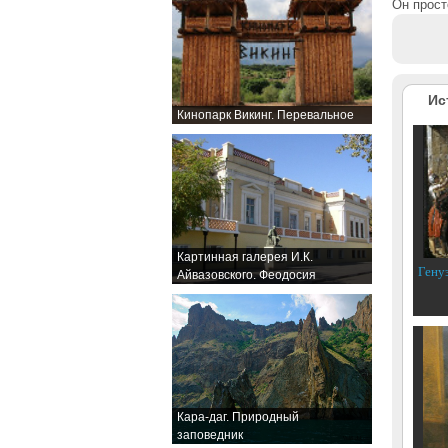
Он прост
Ис
Кинопарк Викинг. Перевальное
Картинная галерея И.К.
Гену
Айвазовского. Феодосия
Кара-даг. Природный
заповедник