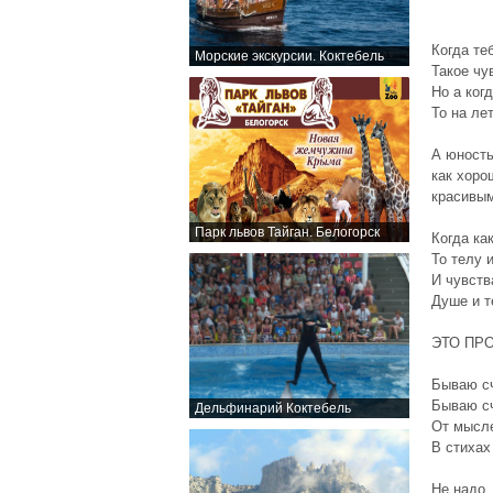
Когда те
Морские экскурсии. Коктебель
Такое чу
Но а ког
То на ле
А юность
как хоро
красивым
Парк львов Тайган. Белогорск
Когда ка
То телу 
И чувств
Душе и т
ЭТО ПР
Бываю сч
Бываю сч
Дельфинарий Коктебель
От мысле
В стихах
Не надо 