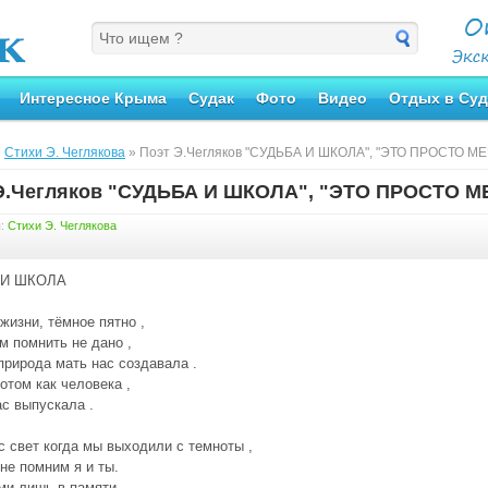
Интересное Крыма
Судак
Фото
Видео
Отдых в Суд
»
Стихи Э. Чеглякова
» Поэт Э.Чегляков "СУДЬБА И ШКОЛА", "ЭТО ПРОСТО МЕ
Э.Чегляков "СУДЬБА И ШКОЛА", "ЭТО ПРОСТО М
я:
Стихи Э. Чеглякова
 И ШКОЛА
жизни, тёмное пятно ,
м помнить не дано ,
природа мать нас создавала .
отом как человека ,
ас выпускала .
с свет когда мы выходили с темноты ,
 не помним я и ты.
и лишь в памяти ,