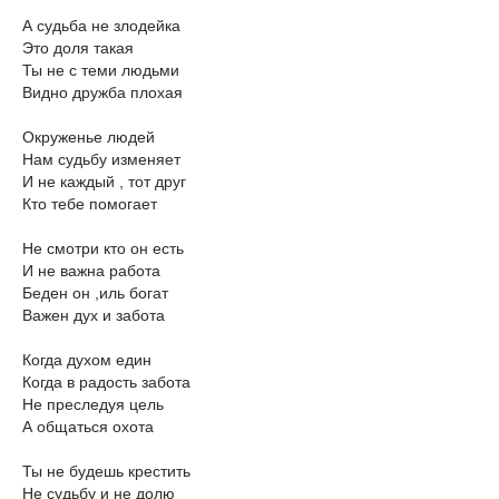
А судьба не злодейка
Это доля такая
Ты не с теми людьми
Видно дружба плохая
Окруженье людей
Нам судьбу изменяет
И не каждый , тот друг
Кто тебе помогает
Не смотри кто он есть
И не важна работа
Беден он ,иль богат
Важен дух и забота
Когда духом един
Когда в радость забота
Не преследуя цель
А общаться охота
Ты не будешь крестить
Не судьбу и не долю