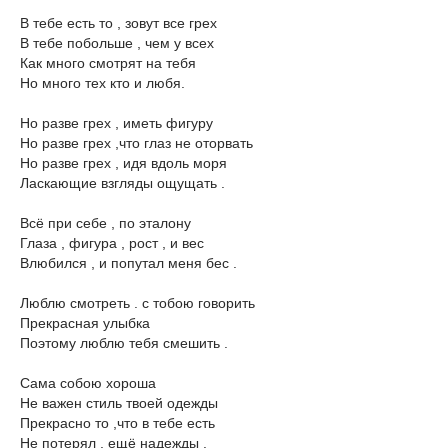
В тебе есть то , зовут все грех
В тебе побольше , чем у всех
Как много смотрят на тебя
Но много тех кто и любя.
Но разве грех , иметь фигуру
Но разве грех ,что глаз не оторвать
Но разве грех , идя вдоль моря
Ласкающие взгляды ощущать .
Всё при себе , по эталону
Глаза , фигура , рост , и вес
Влюбился , и попутал меня бес .
Люблю смотреть . с тобою говорить
Прекрасная улыбка
Поэтому люблю тебя смешить .
Сама собою хороша
Не важен стиль твоей одежды
Прекрасно то ,что в тебе есть
Не потерял , ещё надежды .