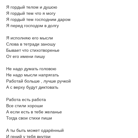
Я гордый телом и душою
Я гордый тем что я могу
Я гордый тем господним даром
Я перед господом в долгу
Я исполняю его мысли
Слова в тетради заношу
Бывает что стихотворенье
От его имени пишу
Не надо думать головою
Не надо мысли напрягать
Работай больше , лучше ручкой
А с верху будут диктовать
Работа есть работа
Все стили хороши
А если есть в тебе желанье
Тогда свои стихи пиши
А ты быть может одарённый
И гений у тебя внутри