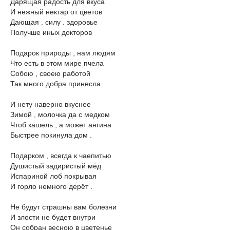
Дарящая радость для вкуса
И нежный нектар от цветов
Дающая . силу . здоровье
Получше иных докторов
Подарок природы , нам людям
Что есть в этом мире пчела
Собою , своею работой
Так много добра принесла .
И нету наверно вкуснее
Зимой , молочка да с медком
Чтоб кашель , а может ангина
Быстрее покинула дом .
Подарком , всегда к чаепитью
Душистый задиристый мёд
Испариной лоб покрывая
И горло немного дерёт .
Не будут страшны вам болезни
И злости не будет внутри
Он собран весною в цветенье