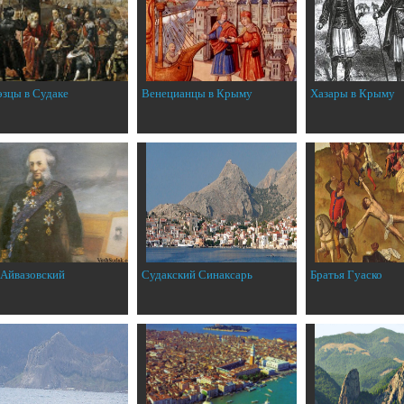
эзцы в Судаке
Венецианцы в Крыму
Хазары в Крыму
 Айвазовский
Судакский Синаксарь
Братья Гуаско