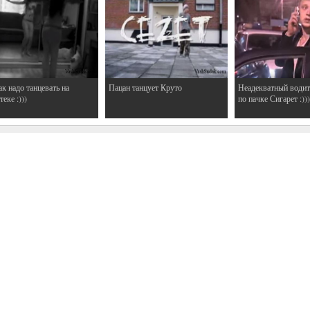
ак надо танцевать на
Пацан танцует Круто
Неадекватный водит
еке :)))
по пачке Сигарет :)))