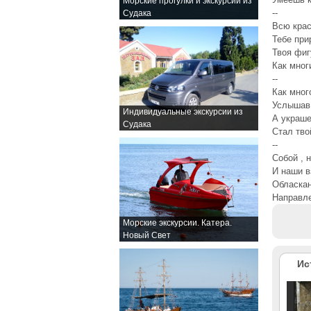
Морские прогулки и экскурсии из
--
Судака
Всю крас
Тебе при
Твоя фиг
Как мног
--
Как мног
Услышав 
Индивидуальные экскурсии из
А украш
Судака
Стал тво
--
Собой , 
И наши в
Обласка
Направле
Морские экскурсии. Катера.
Новый Свет
Ис