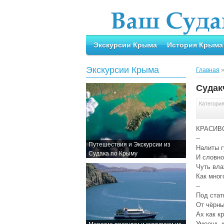
Экскурсии Крыма
История Крыма
Экскурсии Крыма
Главная
Судак
Категори
КРАСИВ
--
Путешествия и Экскурсии из
Налиты 
Судака по Крыму
И словно
Чуть вла
Как мног
--
Под стат
От чёрны
Ах как к
Умеешь к