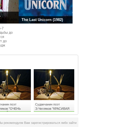
.
The Last Unicorn (1982)
6-7
одьбы до
тся
ут до
едж
ом
чанин поэт
Судакчанин поэт
гляков "ОЧЕНЬ
Э.Чегляков "КРАСИВАЯ
ИВОЙ ДЕВУШКЕ"
НЕЗНАКОМКА"
Мы рекомендуем Вам зарегистрироваться либо зайти