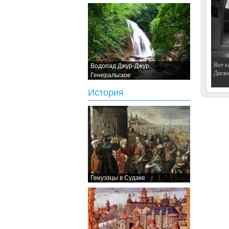
Вот к
Водопад Джур-Джур.
Дискот
Генеральское
История
Генуэзцы в Судаке