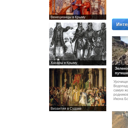
Венецианцы в Крыму
Инте
Хазары в Крыму
Зелено
путеше
Урочище
Водопад
самую жа
родников
Икона Бо
Византия в Судаке