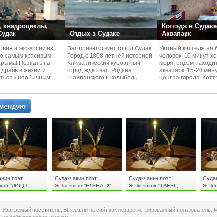
 квадроциклы,
Коттэдж в Судаке
 Судак
Отдых в Судаке
Аквапарк
вия и экскурcии из
Вас приветствует город Судак.
Уютный коттедж на 
по самым красивым
Город с 1808 летней историей.
человек. 10 минут х
Kрыма! Познать на
Климатический курортный
моря, рядом находи
 драйв в жизни и
город ждет вас. Родина
аквапарк. 15-20 мин
уться к необычным
Шампанского и колыбель
центра города. Котт
 красотам
Крымского Виноделия.
располагается в тих
омендую
анин поэт
Судакчанин поэт
Судакчанин поэт
Судак
яков "ЛИЦО
Э.Чегляков "ЕЛЕНА -2"
Э.Чегляков "ТАНЕЦ
Э.Че
И ИЗ БУДУЩЕГО"
ЖИВОТА "
КРАС
Уважаемый посетитель, Вы зашли на сайт как незарегистрированный пользователь. 