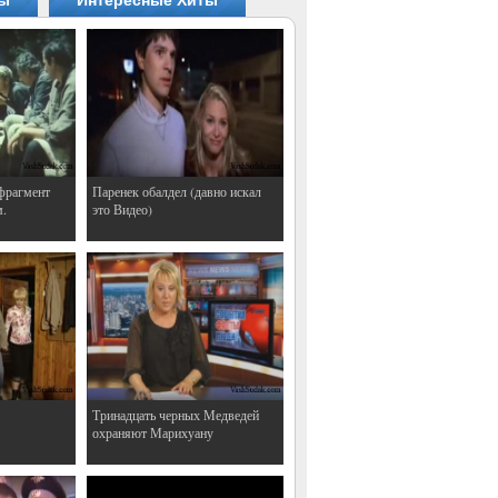
ты
Интересные Хиты
фрагмент
Паренек обалдел (давно искал
м.
это Видео)
Тринадцать черных Медведей
охраняют Марихуану