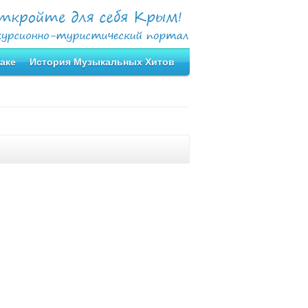
аке
История Музыкальных Хитов