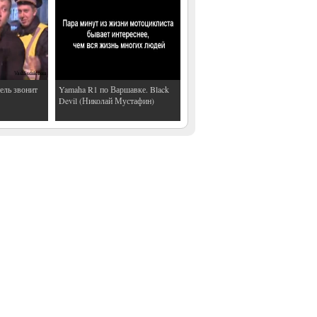
ель звонит
Yamaha R1 по Варшавке. Black
Devil (Николай Мустафин)