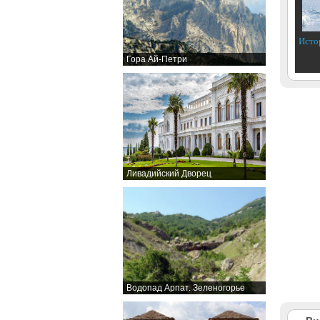
Исто
Гора Ай-Петри
Ливадийский Дворец
Водопад Арпат. Зеленогорье