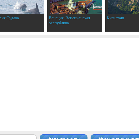
рия Судака
Венеция. Венецианская
Кизилташ
республика