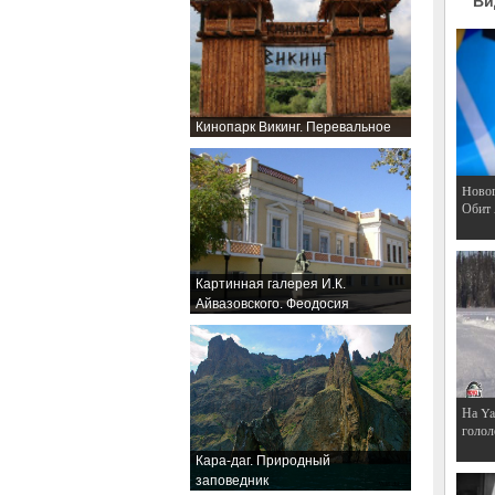
Ви
Кинопарк Викинг. Перевальное
Hовог
Обит
Картинная галерея И.К.
Айвазовского. Феодосия
На Ya
голол
Кара-даг. Природный
заповедник