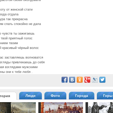
оту от женской стати
рода отдала
ура так прекрасна
им спать спокойно не дала
о чувств ты зажигаешь
твой приятный голос
ением твоим
й красивый чёрный волос
нас заставляешь волноватся
згляды привлекаешь до себя
ная взглядами мужскими
ны они к тебе любя .
Люди
Фото
Города
Горы
тория