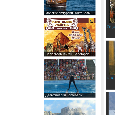
Морские экскурсии. Коктебель
Гену
Парк львов Тайган. Белогорск
И. К.
Дельфинарий Коктебель