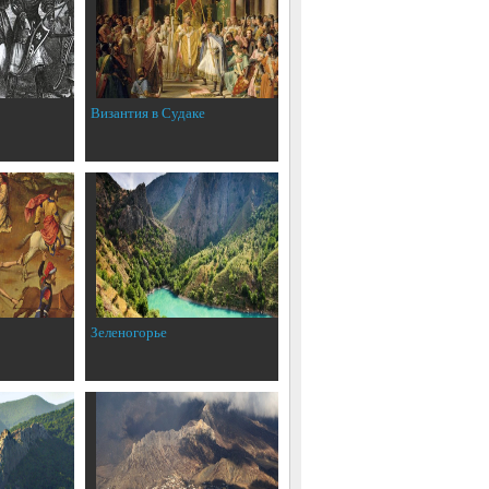
Византия в Судаке
Зеленогорье