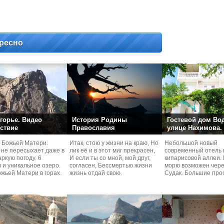
ресно
горье. Видео
История Родины
Гостевой дом Во
ствие
Православия
улице Нахимова.
 Божьей Матери.
Итак, стою у жизни на краю, Но
Небольшой новый
 не пересыхает даже в
лик её и в этот миг прекрасен,
современный отель 
ркую погоду. 6
И если ты со мной, мой друг,
кипарисовой аллеи. 
 и уникальное озеро.
согласен, Бессмертью жизни
морю возможен чере
жьей Матери в горах.
жизнь отдай свою.
Судaк. Большие про
номера со своей кух