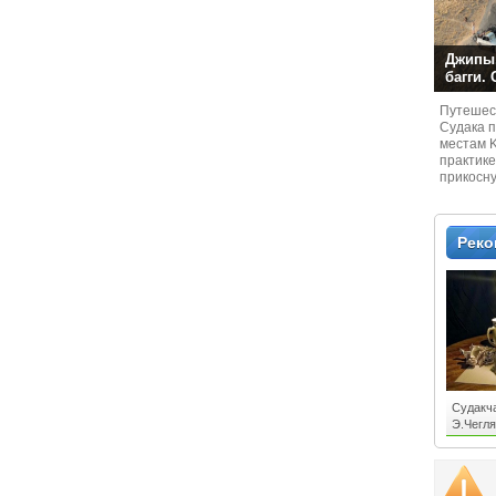
Джипы,
багги.
Путешест
Судaка 
местам 
практике
прикосн
местам и
Рек
Судакч
Э.Чегл
ГОСТЬ