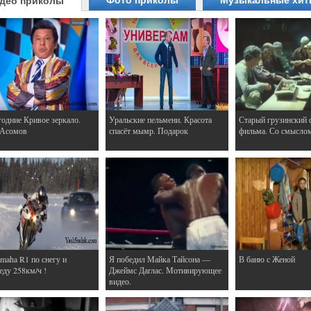
Фото приколы
Музыкальные хи
део приколы
одние Кривое зеркало.
Уральские пельмени. Красота
Старый грузинский 
 Асомов
спасёт мымр. Подарок
фильма. Со смысло
maha R1 по снегу и
Я победил Майка Тайсона —
В баню с Женой
еду 258км/ч !
Джеймс Даглас. Мотивирующее
видео.