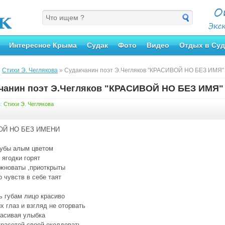
Интересное Крыма
Судак
Фото
Видео
Отдых в Суд
»
Стихи Э. Чеглякова
» Судакчанин поэт Э.Чегляков "КРАСИВОЙ НО БЕЗ ИМЯ"
чанин поэт Э.Чегляков "КРАСИВОЙ НО БЕЗ ИМЯ"
я:
Стихи Э. Чеглякова
ОЙ НО БЕЗ ИМЕНИ
губы алым цветом
 ягодки горят
жноваты ,приоткрыты
о чувств в себе таят
ь губам лицо красиво
х глаз и взгляд не оторвать
расивая улыбка
расотой своей околдовать