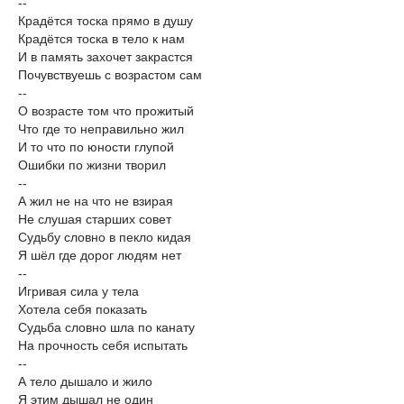
--
Крадётся тоска прямо в душу
Крадётся тоска в тело к нам
И в память захочет закрастся
Почувствуешь с возрастом сам
--
О возрасте том что прожитый
Что где то неправильно жил
И то что по юности глупой
Ошибки по жизни творил
--
А жил не на что не взирая
Не слушая старших совет
Судьбу словно в пекло кидая
Я шёл где дорог людям нет
--
Игривая сила у тела
Хотела себя показать
Судьба словно шла по канату
На прочность себя испытать
--
А тело дышало и жило
Я этим дышал не один