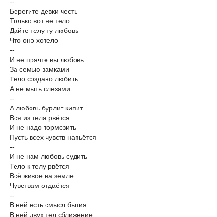
--
Берегите девки честь
Только вот не тело
Дайте телу ту любовь
Что оно хотело
--
И не прячте вы любовь
За семью замками
Тело создано любить
А не мыть слезами
--
А любовь бурлит кипит
Вся из тела рвётся
И не надо тормозить
Пусть всех чувств напьётся
--
И не нам любовь судить
Тело к телу рвётся
Всё живое на земле
Чувствам отдаётся
--
В ней есть смысл бытия
В ней двух тел сближение