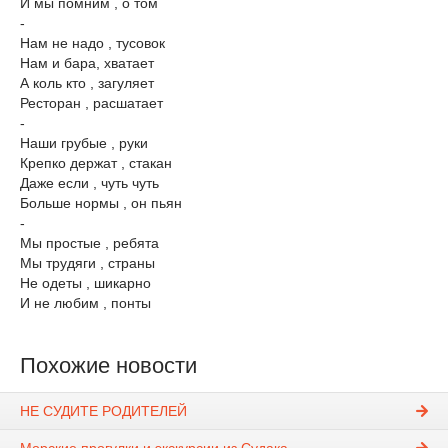
И мы помним , о том
-
Нам не надо , тусовок
Нам и бара, хватает
А коль кто , загуляет
Ресторан , расшатает
-
Наши грубые , руки
Крепко держат , стакан
Даже если , чуть чуть
Больше нормы , он пьян
-
Мы простые , ребята
Мы трудяги , страны
Не одеты , шикарно
И не ​любим , понты
Похожие новости
НЕ СУДИТЕ РОДИТЕЛЕЙ