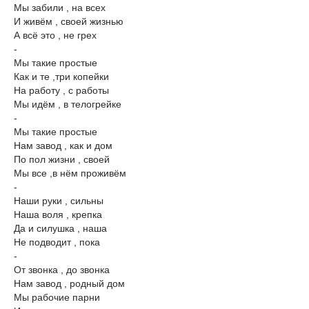
Мы забили , на всех
И живём , своей жизнью
А всё это , не грех
-
Мы такие простые
Как и те ,три копейки
На работу , с работы
Мы идём , в телогрейке
-
Мы такие простые
Нам завод , как и дом
По пол жизни , своей
Мы все ,в нём проживём
-
Наши руки , сильны
Наша воля , крепка
Да и силушка , наша
Не подводит , пока
-
От звонка , до звонка
Нам завод , родный дом
Мы рабочие парни