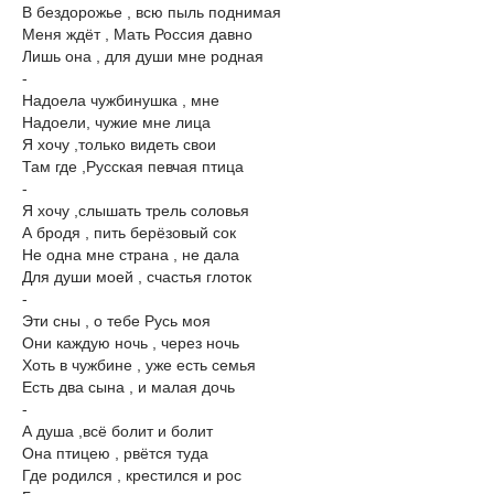
В бездорожье , всю пыль поднимая
Меня ждёт , Мать Россия давно
Лишь она , для души мне родная
-
Надоела чужбинушка , мне
Надоели, чужие мне лица
Я хочу ,только видеть свои
Там где ,Русская певчая птица
-
Я хочу ,слышать трель соловья
А бродя , пить берёзовый сок
Не одна мне страна , не дала
Для души моей , счастья глоток
-
Эти сны , о тебе Русь моя
Они каждую ночь , через ночь
Хоть в чужбине , уже есть семья
Есть два сына , и малая дочь
-
А душа ,всё болит и болит
Она птицею , рвётся туда
Где родился , крестился и рос