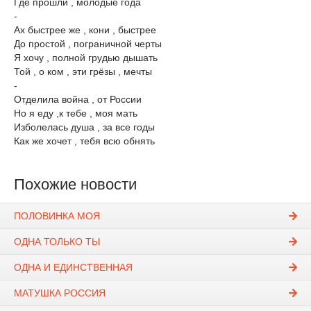
Где прошли , молодые года
-
Ах быстрее же , кони , быстрее
До простой , пограничной черты
Я хочу , полной грудью дышать
Той , о ком , эти грёзы , мечты
-
Отделила война , от России
Но я еду ,к тебе , моя мать
Изболелась душа , за все годы
Как же хочет , тебя всю ​обнять
Похожие новости
ПОЛОВИНКА МОЯ
ОДНА ТОЛЬКО ТЫ
ОДНА И ЕДИНСТВЕННАЯ
МАТУШКА РОССИЯ