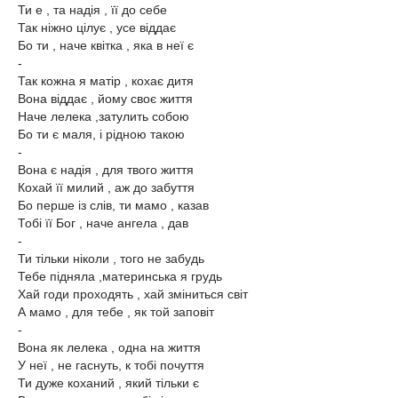
Ти е , та надія , її до себе
Так ніжно цілує , усе віддає
Бо ти , наче квітка , яка в неї є
-
Так кожна я матір , кохає дитя
Вона віддає , йому своє життя
Наче лелека ,затулить собою
Бо ти є маля, і рідною такою
-
Вона є надія , для твого життя
Кохай її милий , аж до забуття
Бо перше із слів, ти мамо , казав
Тобі її Бог , наче ​ангела , дав
-
Ти тільки ніколи , того не забудь
Тебе підняла ,материнська я грудь
Хай годи проходять , хай зміниться світ
А мамо , для тебе , як той заповіт
-
Вона як лелека , одна на життя
У неї , не гаснуть, к тобі почуття
Ти дуже коханий , який тільки є