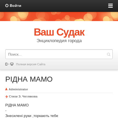
Войти
Ваш Судак
Энциклопедия города
Полная версия Сайта
РІДНА МАМО
Administrator
Стихи Э. Чеглякова
РІДНА МАМО
-
Знесилені руки ,торкають тебе