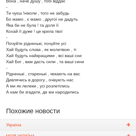
Вона , наче душу , тобі віддає
-
Ти чуєш !ніколи , того не забудь
Бо мамо , є мамо , другої не дадуть
Яка би не була ! та доля її
Кохай її дуже ! це крила твої
-
Почуйте рідненькі, почуйте усі
Хай будуть слова , як молитвою , ті
Хай будуть найкращими , всі ваші сни
Хай Бог , вам дасть сили , та ваші сини
-
Рідненькі , старенькі , чекають на вас
Дивлячись в дорогу , очікують нас
А ми як лелеки , усі розлетілись
А нам би згадати, де ми ​народились
Похожие новости
Україна