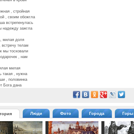
жная , стройная
ой , своим обожгла
ша встрепенулась
ты надежду зажгла
, милая доля
, встречу телам
ак мы тосковали
одарочек , нам
илая милая
 такая , нужна
ши , половинка
от Бога дана
Люди
Фото
Города
Горы
тория