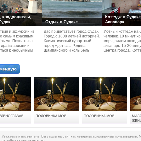
 квадроциклы,
Коттэдж в Судаке
 Судак
Отдых в Судаке
Аквапарк
вия и экскурcии из
Вас приветствует город Судак.
Уютный коттедж на 
по самым красивым
Город с 1808 летней историей.
человек. 10 минут х
Kрыма! Познать на
Климатический курортный
моря, рядом находи
 драйв в жизни и
город ждет вас. Родина
аквапарк. 15-20 мин
уться к необычным
Шампанского и колыбель
центра города. Котт
 красотам
Крымского Виноделия.
располагается в тих
омендую
ЕЛЕНОГЛАЗАЯ
ПОЛОВИНКА МОЯ
ПОЛОВИНКА МОЯ
МИЛА
ЖЕНЩ
Чегля
Уважаемый посетитель, Вы зашли на сайт как незарегистрированный пользователь. 