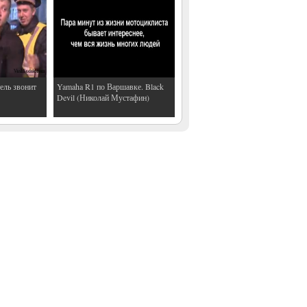
ель звонит
Yamaha R1 по Варшавке. Black
Devil (Николай Мустафин)