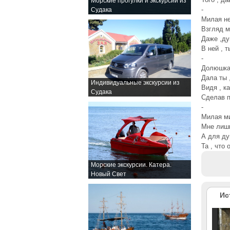
Морские прогулки и экскурсии из
-
Судака
Милая не
Взгляд м
Даже ,ду
В ней , 
-
Долюшка
Дала ты 
Индивидуальные экскурсии из
Видя , к
Судака
Сделав п
-
Милая м
Мне лишь
А для ду
Та , что 
Морские экскурсии. Катера.
Новый Свет
Ис