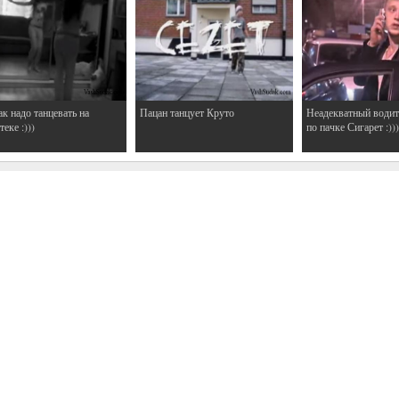
ак надо танцевать на
Пацан танцует Круто
Неадекватный водит
еке :)))
по пачке Сигарет :)))