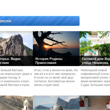
ресно
горье. Видео
История Родины
Гостевой дом Во
ствие
Православия
улице Нахимова.
 Божьей Матери.
Итак, стою у жизни на краю, Но
Небольшой новый
 не пересыхает даже в
лик её и в этот миг прекрасен,
современный отель 
ркую погоду. 6
И если ты со мной, мой друг,
кипарисовой аллеи. 
 и уникальное озеро.
согласен, Бессмертью жизни
морю возможен чере
жьей Матери в горах.
жизнь отдай свою.
Судaк. Большие про
номера со своей кух