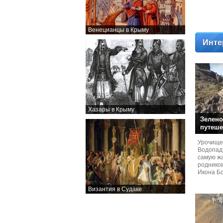
Венецианцы в Крыму
Инте
Хазары в Крыму
Зелено
путеше
Урочище
Водопад
самую жа
родников
Икона Бо
Византия в Судаке