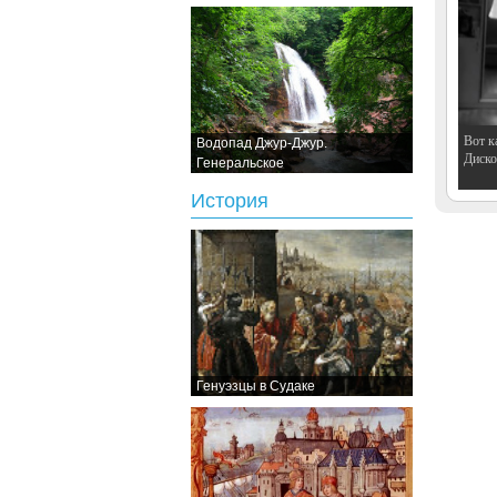
Вот к
Водопад Джур-Джур.
Дискот
Генеральское
История
Генуэзцы в Судаке