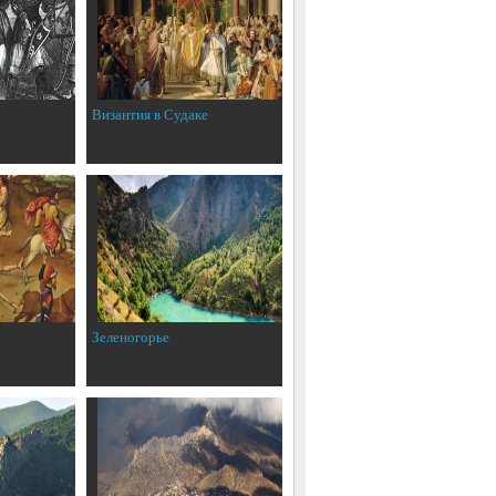
Византия в Судаке
Зеленогорье