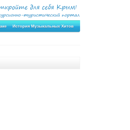
аке
История Музыкальных Хитов