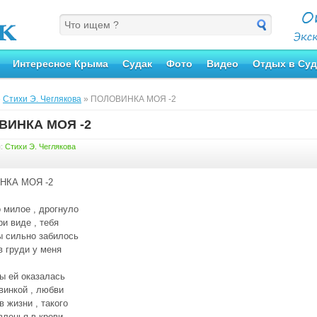
Интересное Крыма
Судак
Фото
Видео
Отдых в Суд
»
Стихи Э. Чеглякова
» ПОЛОВИНКА МОЯ -2
ВИНКА МОЯ -2
я:
Стихи Э. Чеглякова
НКА МОЯ -2
 милое , дрогнуло
ри виде , тебя
ы сильно забилось
в груди у меня
ты ей оказалась
винкой , любви
в жизни , такого
авленья в крови