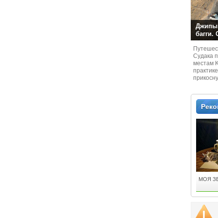
Джипы,
багги.
Путешест
Судaка 
местам 
практике
прикосн
местам и
Рек
МОЯ З