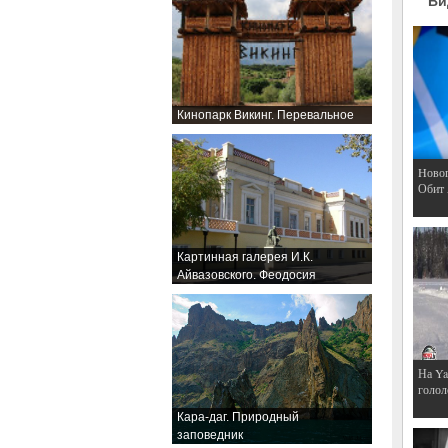
Ви
Кинопарк Викинг. Перевальное
Hовог
Обит
Картинная галерея И.К.
Айвазовского. Феодосия
На Ya
голол
Кара-даг. Природный
заповедник