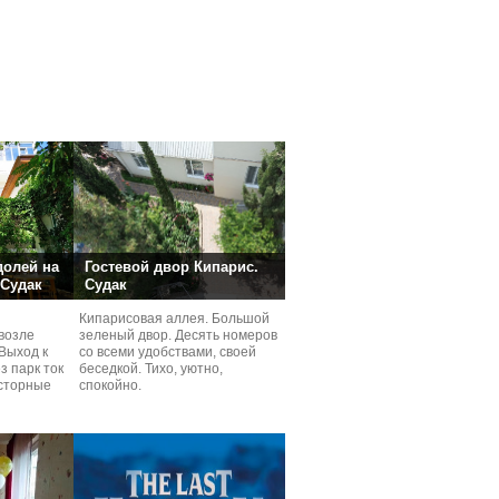
долей на
Гостевой двор Кипарис.
 Судак
Судак
Кипарисовая аллея. Большой
возле
зеленый двор. Десять номеров
Выход к
со всеми удобствами, своей
з парк ток
беседкой. Тихо, уютно,
сторные
спокойно.
ней.