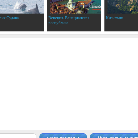
рия Судака
Венеция. Венецианская
Кизилташ
республика