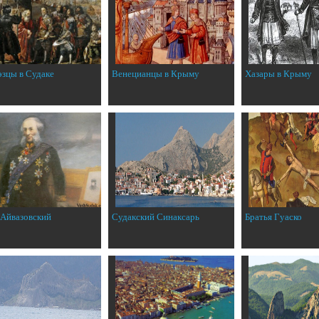
эзцы в Судаке
Венецианцы в Крыму
Хазары в Крыму
 Айвазовский
Судакский Синаксарь
Братья Гуаско