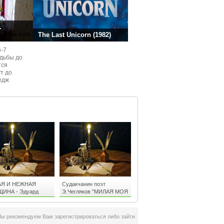
.
The Last Unicorn (1982)
6-7
одьбы до
тся
ут до
едж
ом
Я И НЕЖНАЯ
Судакчанин поэт
ИНА - Эдуард
Э.Чегляков "МИЛАЯ МОЯ
ков Судак
ДУША"
Мы рекомендуем Вам зарегистрироваться либо зайти