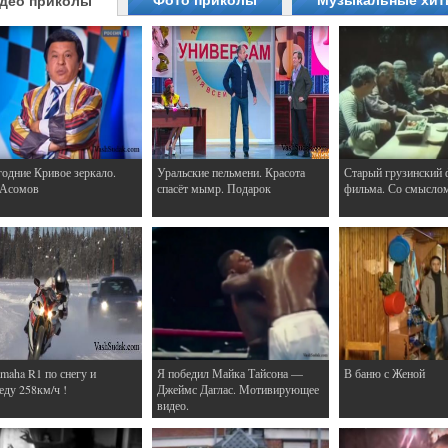
Фото приколы
Музыкальные хи
део приколы
одние Кривое зеркало.
Уральские пельмени. Красота
Старый грузинский 
 Асомов
спасёт мымр. Подарок
фильма. Со смысло
maha R1 по снегу и
Я победил Майка Тайсона —
В баню с Женой
еду 258км/ч !
Джеймс Даглас. Мотивирующее
видео.