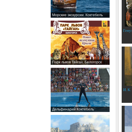
Морские экскурсии. Коктебель
Гену
Парк львов Тайган. Белогорск
И. К.
Дельфинарий Коктебель