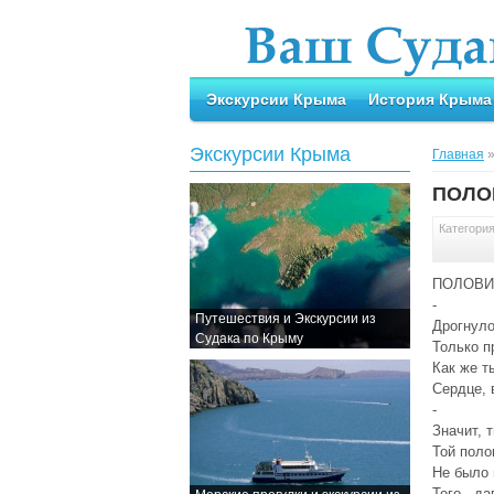
Экскурсии Крыма
История Крыма
Экскурсии Крыма
Главная
ПОЛО
Категори
ПОЛОВИ
-
Путешествия и Экскурсии из
Дрогнуло
Судака по Крыму
Только п
Как же т
Сердце, 
-
Значит, 
Той поло
Не было 
Того , д