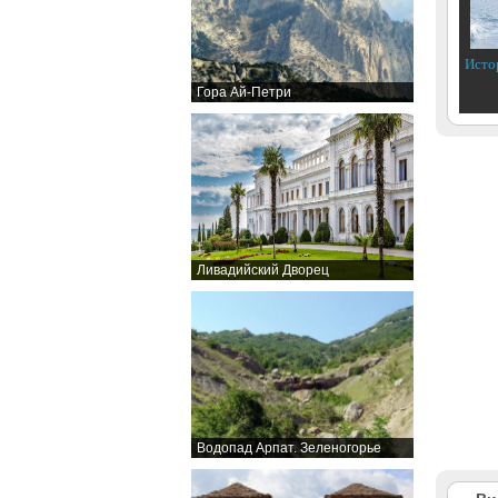
Исто
Гора Ай-Петри
Ливадийский Дворец
Водопад Арпат. Зеленогорье