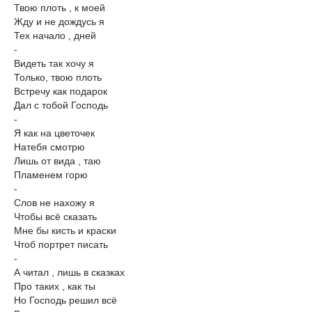
Твою плоть , к моей
Жду и не дождусь я
Тех начало , дней
-
Видеть так хочу я
Только, твою плоть
Встречу как подарок
Дал с тобой Господь
-
Я как на цветочек
Натебя смотрю
Лишь от вида , таю
Пламенем горю
-
Слов не нахожу я
Чтобы всё сказать
Мне бы кисть и краски
Чтоб портрет писать
-
А читал , лишь в сказках
Про таких , как ты
Но Господь решил всё