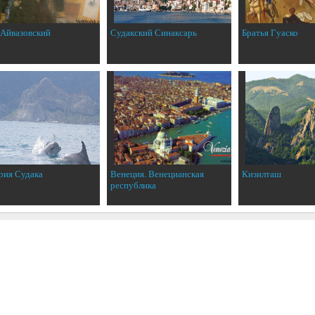
 Айвазовский
Судакский Синаксарь
Братья Гуаско
рия Судака
Венеция. Венецианская
Кизилташ
республика