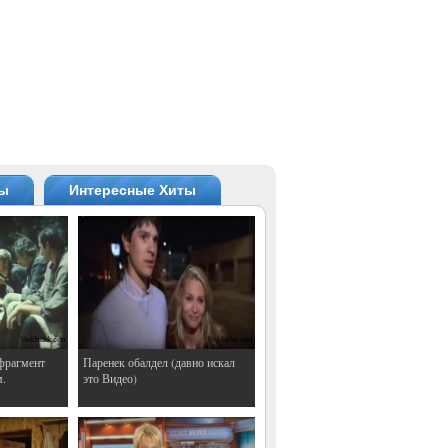
ты
Интересные Хиты
фрагмент
Паренек обалдел (давно искал
м.
это Видео)