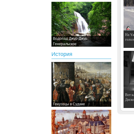
На Ya
Водопад Джур-Джур.
голол
Генеральское
История
Вот к
Дискот
Генуэзцы в Судаке