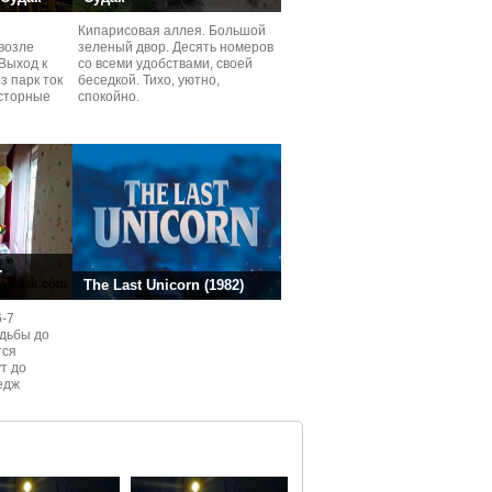
Кипарисовая аллея. Большой
возле
зеленый двор. Десять номеров
Выход к
со всеми удобствами, своей
з парк ток
беседкой. Тихо, уютно,
сторные
спокойно.
ней.
.
The Last Unicorn (1982)
6-7
одьбы до
тся
ут до
едж
ом