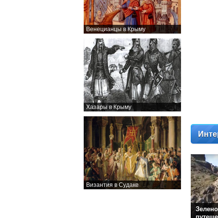
Венецианцы в Крыму
Хазары в Крыму
Инте
Византия в Судаке
Зелено
путеше