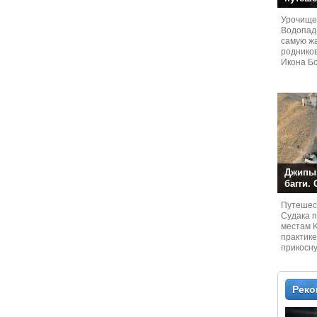
Урочище
Водопад
самую жа
родников
Икона Бо
Джипы,
багги.
Путешест
Судaка 
местам 
практике
прикосн
местам и
Рек