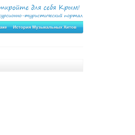
аке
История Музыкальных Хитов