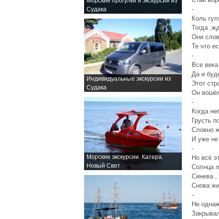
Морские прогулки и экскурсии из
-
Судака
Коль гул
Тогда ,ж
Они слов
Те что е
-
Все века
Да и буд
Индивидуальные экскурсии из
Этот стра
Судака
Он вошёл
-
Когда не
Грусть п
Словно 
И уже не
-
Морские экскурсии. Катера.
Но всё э
Новый Свет
Солнца л
Синева ,
Снова жи
-
Не однаж
Закрывал