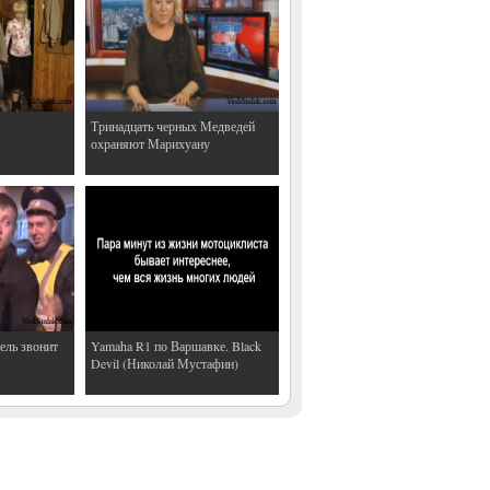
Тринадцать черных Медведей
охраняют Марихуану
ель звонит
Yamaha R1 по Варшавке. Black
Devil (Николай Мустафин)