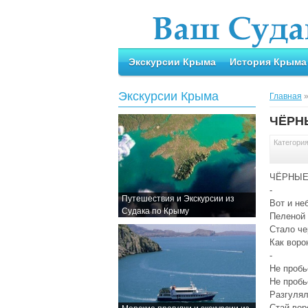
Экскурсии Крыма
История Крыма
Экскурсии Крыма
Главная
ЧЁРН
Категори
ЧЁРНЫЕ
-
Путешествия и Экскурсии из
Вот и не
Судака по Крыму
Пеленой
Стало че
Как воро
-
Не пробь
Не пробь
Разгулял
Стай вор