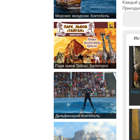
Каждый р
Приходил
Морские экскурсии. Коктебель
Ис
Парк львов Тайган. Белогорск
Гену
Дельфинарий Коктебель