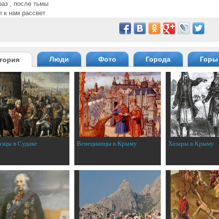
аз , после тьмы
 к нам рассвет
Люди
Фото
Города
Горы
тория
эзцы в Судаке
Венецианцы в Крыму
Хазары в Крыму