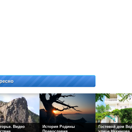
ресно
горье. Видео
История Родины
Гостевой дом Во
ствие
Православия
улице Нахимова.