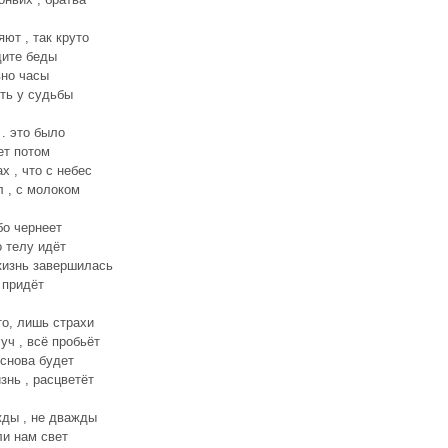
яют , так круто
дите беды
но часы
сть у судьбы
 . это было
ет потом
х , что с небес
 , с молоком
бо чернеет
о телу идёт
жизнь завершилась
 придёт
то, лишь страхи
уч , всё пробьёт
 снова будет
знь , расцветёт
ды , не дважды
и нам свет