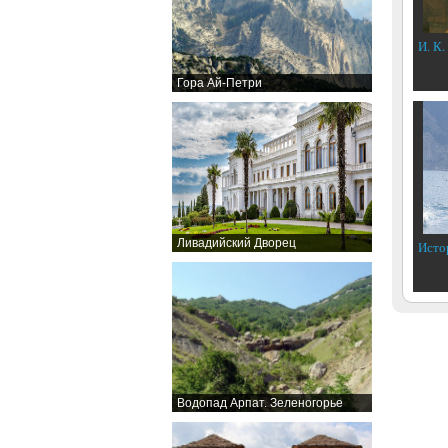
И. К.
Гора Ай-Петри
Ливадийский Дворец
Исто
Водопад Арпат. Зеленогорье