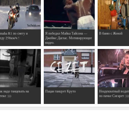
maha R1 по снегу и
Я победил Майка Тайсона —
В баню с Женой
еду 258км/ч !
Джеймс Даглас. Мотивирующее
видео.
ак надо танцевать на
Пацан танцует Круто
Неадекватный водит
еке :)))
по пачке Сигарет :)))