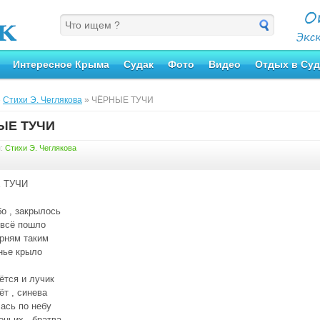
Интересное Крыма
Судак
Фото
Видео
Отдых в Суд
»
Стихи Э. Чеглякова
» ЧЁРНЫЕ ТУЧИ
ЫЕ ТУЧИ
я:
Стихи Э. Чеглякова
 ТУЧИ
бо , закрылось
 всё пошло
рням таким
нье крыло
ётся и лучик
ёт , синева
ась по небу
оньих , братва