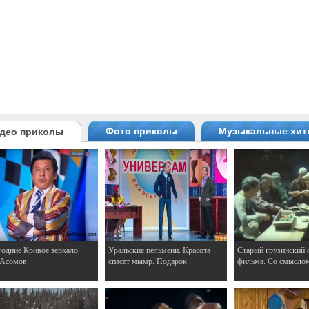
Фото приколы
Музыкальные хи
део приколы
одние Кривое зеркало.
Уральские пельмени. Красота
Старый грузинский 
 Асомов
спасёт мымр. Подарок
фильма. Со смысло