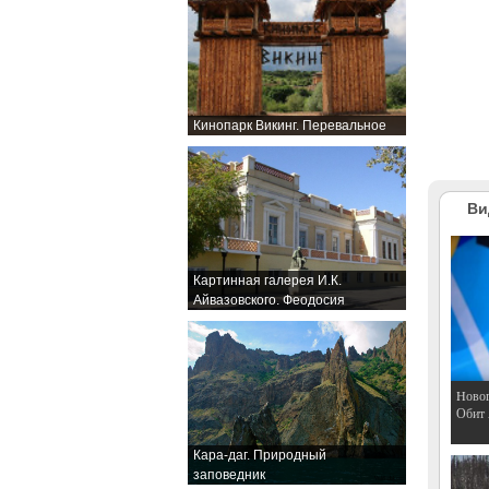
Кинопарк Викинг. Перевальное
Ви
Картинная галерея И.К.
Айвазовского. Феодосия
Hовог
Обит
Кара-даг. Природный
заповедник