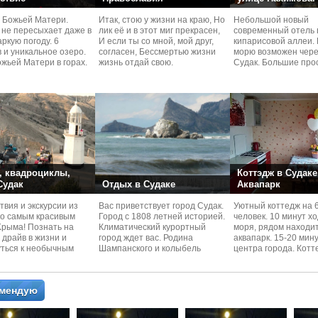
 Божьей Матери.
Итак, стою у жизни на краю, Но
Небольшой новый
 не пересыхает даже в
лик её и в этот миг прекрасен,
современный отель 
ркую погоду. 6
И если ты со мной, мой друг,
кипарисовой аллеи. 
 и уникальное озеро.
согласен, Бессмертью жизни
морю возможен чере
жьей Матери в горах.
жизнь отдай свою.
Судaк. Большие про
номера со своей кух
 квадроциклы,
Коттэдж в Судаке
 Судак
Отдых в Судаке
Аквапарк
вия и экскурcии из
Вас приветствует город Судак.
Уютный коттедж на 
по самым красивым
Город с 1808 летней историей.
человек. 10 минут х
Kрыма! Познать на
Климатический курортный
моря, рядом находи
 драйв в жизни и
город ждет вас. Родина
аквапарк. 15-20 мин
уться к необычным
Шампанского и колыбель
центра города. Котт
 красотам
Крымского Виноделия.
располагается в тих
омендую