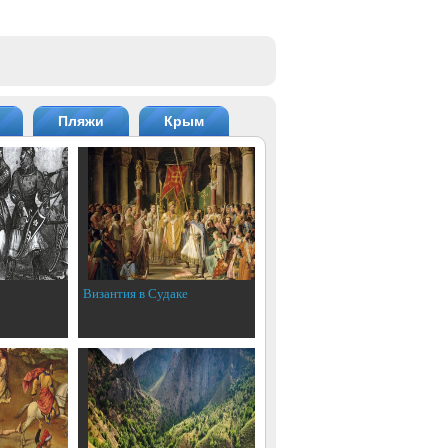
Пляжи
Крым
Византия в Судаке