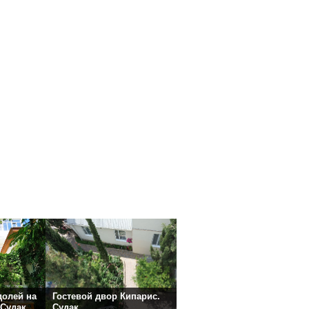
долей на
Гостевой двор Кипарис.
 Судак
Судак