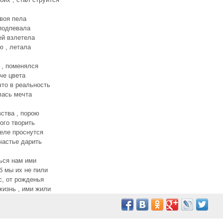
воя пела
 подпевала
ей взлетела
ю , летала
 , поменялся
че цвета
что в реальность
лась мечта
ства , порою
ого творить
теле проснутся
частье дарить
ься нам ими
б мы их не пили
с, от рожденья
изнь , ими жили