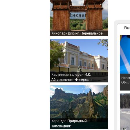
Ви
Кинопарк Викинг. Перевальное
Картинная галерея И.К.
Hовог
Айвазовского. Феодосия
Обит
Кара-даг. Природный
заповедник