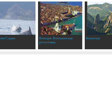
рия Судака
Венеция. Венецианская
Кизилташ
республика