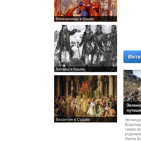
Венецианцы в Крыму
Инте
Хазары в Крыму
Зелено
путеше
Византия в Судаке
Урочище
Водопад
самую жа
родников
Икона Бо