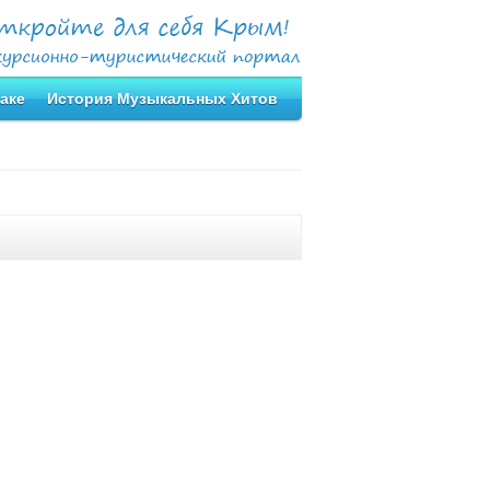
аке
История Музыкальных Хитов