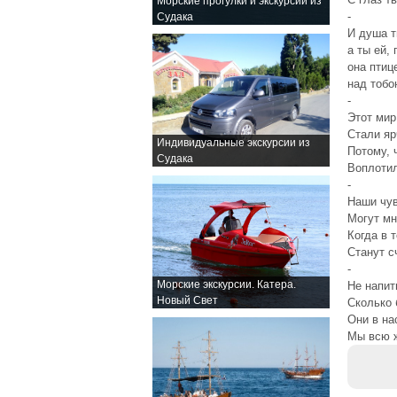
Морские прогулки и экскурсии из
-
Судака
И душа т
а ты ей,
она птиц
над тобо
-
Этот мир
Стали яр
Индивидуальные экскурсии из
Потому, 
Судака
Воплоти
-
Наши чув
Могут мн
Когда в 
Станут с
-
Морские экскурсии. Катера.
Не напит
Новый Свет
Сколько 
Они в на
Мы всю ж