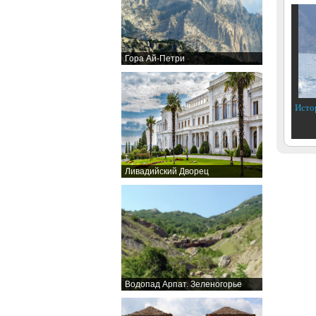
Гора Ай-Петри
Исто
Ливадийский Дворец
Водопад Арпат. Зеленогорье