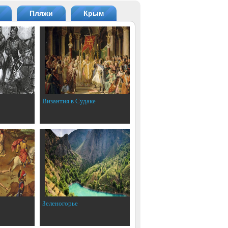
Пляжи
Крым
Византия в Судаке
Зеленогорье