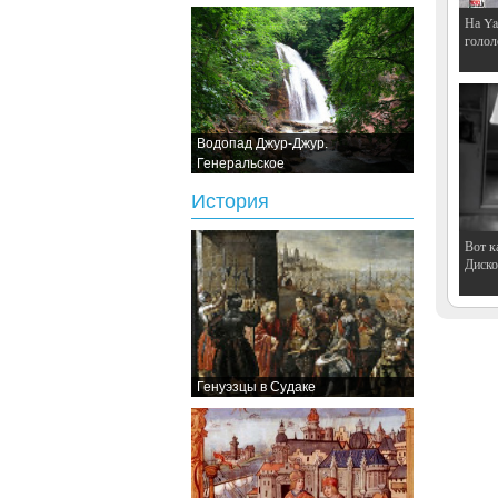
На Ya
голол
Водопад Джур-Джур.
Генеральское
История
Вот к
Дискот
Генуэзцы в Судаке