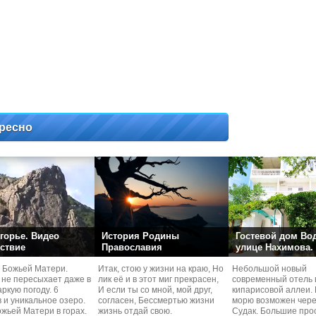
ресно
горье. Видео
История Родины
Гостевой дом Во
ствие
Православия
улице Нахимова.
 Божьей Матери.
Итак, стою у жизни на краю, Но
Небольшой новый
 не пересыхает даже в
лик её и в этот миг прекрасен,
современный отель 
ркую погоду. 6
И если ты со мной, мой друг,
кипарисовой аллеи. 
 и уникальное озеро.
согласен, Бессмертью жизни
морю возможен чере
жьей Матери в горах.
жизнь отдай свою.
Судaк. Большие про