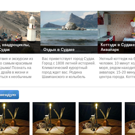
номера со своей кух
 квадроциклы,
Коттэдж в Судаке
 Судак
Отдых в Судаке
Аквапарк
вия и экскурcии из
Вас приветствует город Судак.
Уютный коттедж на 
по самым красивым
Город с 1808 летней историей.
человек. 10 минут х
Kрыма! Познать на
Климатический курортный
моря, рядом находи
 драйв в жизни и
город ждет вас. Родина
аквапарк. 15-20 мин
уться к необычным
Шампанского и колыбель
центра города. Котт
 красотам
Крымского Виноделия.
располагается в тих
омендую