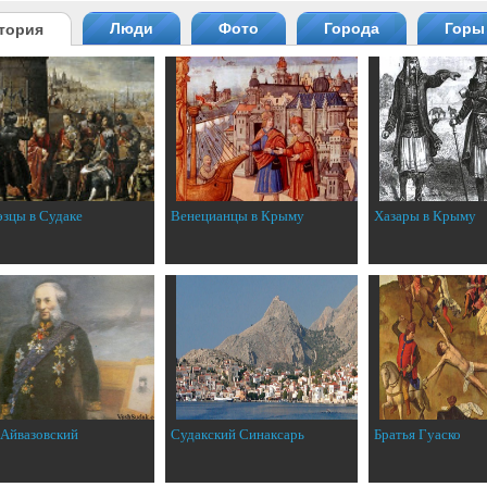
Люди
Фото
Города
Горы
тория
эзцы в Судаке
Венецианцы в Крыму
Хазары в Крыму
 Айвазовский
Судакский Синаксарь
Братья Гуаско