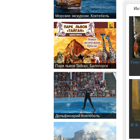
Ис
Морские экскурсии. Коктебель
Гену
Парк львов Тайган. Белогорск
Дельфинарий Коктебель
И. К.