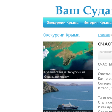
Экскурсии Крыма
История Крыма
Экскурсии Крыма
Главная
СЧАС
Категори
СЧАСТЬ
-
Путешествия и Экскурсии из
Счастье 
Судака по Крыму
Как того
Сотворил
В тело ,
-
Ты от сч
Стала сл
И как лу
С глаз т