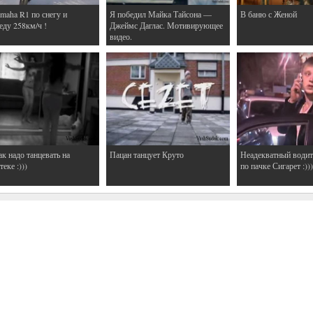
maha R1 по снегу и
Я победил Майка Тайсона —
В баню с Женой
еду 258км/ч !
Джеймс Даглас. Мотивирующее
видео.
ак надо танцевать на
Пацан танцует Круто
Неадекватный водит
еке :)))
по пачке Сигарет :)))