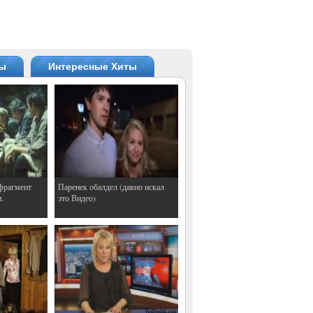
ты
Интересные Хиты
фрагмент
Паренек обалдел (давно искал
м.
это Видео)