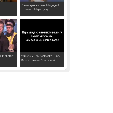
Тринадцать черных Медведей
охраняют Марихуану
ель звонит
Yamaha R1 по Варшавке. Black
Devil (Николай Мустафин)