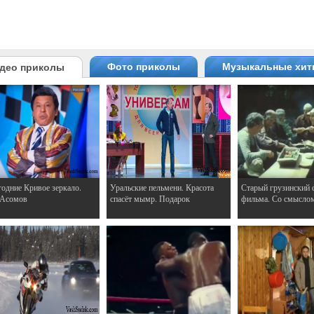
Фото приколы
Музыкальные хи
део приколы
одние Кривое зеркало.
Уральские пельмени. Красота
Старый грузинский 
 Асомов
спасёт мымр. Подарок
фильма. Со смысло