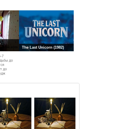
ней.
.
The Last Unicorn (1982)
6-7
одьбы до
тся
ут до
едж
ом