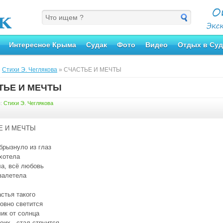
Интересное Крыма
Судак
Фото
Видео
Отдых в Суд
»
Стихи Э. Чеглякова
» СЧАСТЬЕ И МЕЧТЫ
ТЬЕ И МЕЧТЫ
я:
Стихи Э. Чеглякова
Е И МЕЧТЫ
брызнуло из глаз
 хотела
а, всё любовь
 залетела
астья такого
овно светится
чик от солнца
воих , стал струится