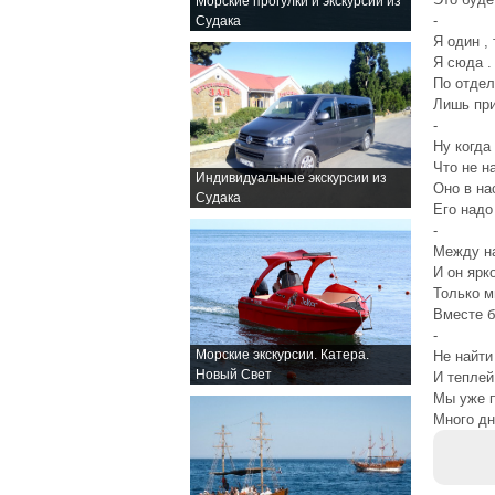
Морские прогулки и экскурсии из
-
Судака
Я один ,
Я сюда .
По отдел
Лишь при
-
Ну когда
Что не н
Индивидуальные экскурсии из
Оно в на
Судака
Его надо
-
Между н
И он ярк
Только м
Вместе б
-
Морские экскурсии. Катера.
Не найти
Новый Свет
И теплей
Мы уже 
Много дн