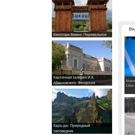
Ви
Кинопарк Викинг. Перевальное
Картинная галерея И.К.
Hовог
Айвазовского. Феодосия
Обит
Кара-даг. Природный
заповедник