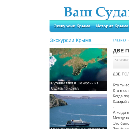
Экскурсии Крыма
История Крыма
Экскурсии Крыма
Главная
ДВЕ 
Категори
ДВЕ ПО
-
Путешествия и Экскурсии из
Кто ты е
Судака по Крыму
Кто я ест
Когда пор
Каждый с
-
А когда 
Между н
Это было
Это буде