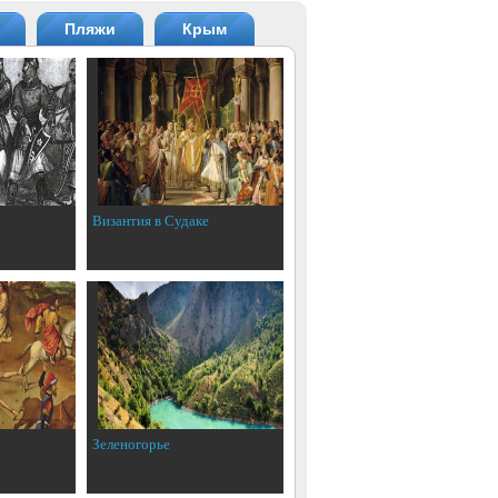
Пляжи
Крым
Византия в Судаке
Зеленогорье