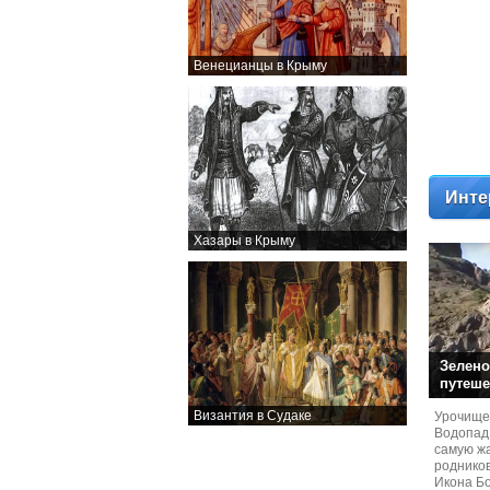
Венецианцы в Крыму
Инте
Хазары в Крыму
Зелено
путеше
Византия в Судаке
Урочище
Водопад
самую жа
родников
Икона Бо