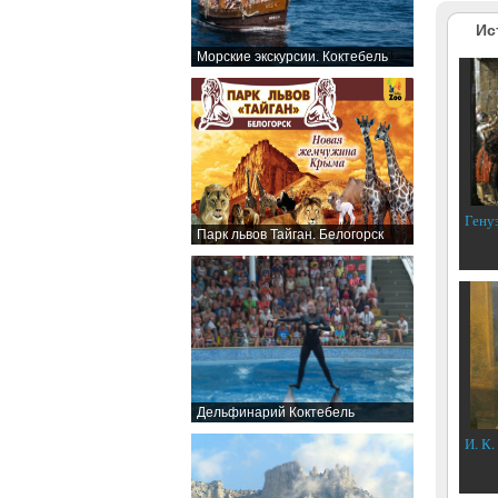
Ис
Морские экскурсии. Коктебель
Гену
Парк львов Тайган. Белогорск
Дельфинарий Коктебель
И. К.