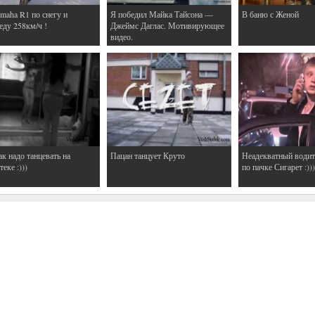
maha R1 по снегу и
Я победил Майка Тайсона —
В баню с Женой
еду 258км/ч !
Джеймс Даглас. Мотивирующее
видео.
ак надо танцевать на
Пацан танцует Круто
Неадекватный водит
еке :)))
по пачке Сигарет :)))