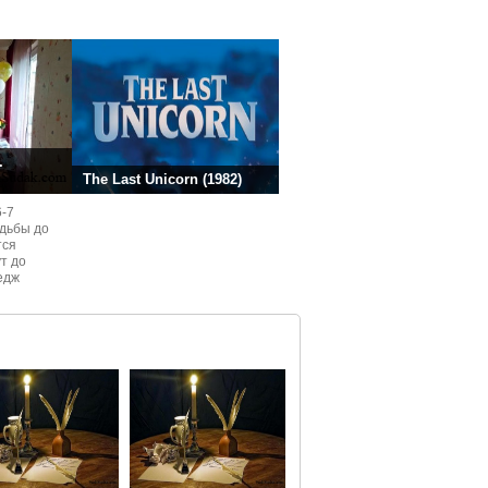
ней.
.
The Last Unicorn (1982)
6-7
одьбы до
тся
ут до
едж
ом