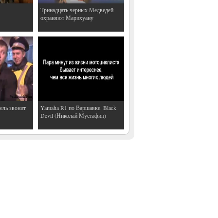
Тринадцать черных Медведей
охраняют Марихуану
ель звонит
Yamaha R1 по Варшавке. Black
Devil (Николай Мустафин)