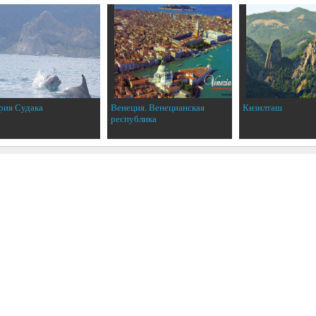
рия Судака
Венеция. Венецианская
Кизилташ
республика