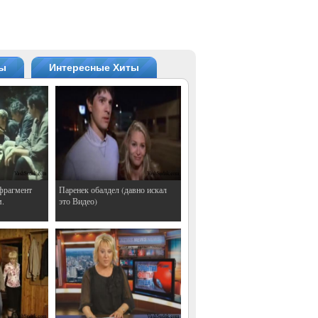
ты
Интересные Хиты
фрагмент
Паренек обалдел (давно искал
м.
это Видео)