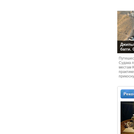
Джипы,
багги.
Путешест
Судaка 
местам 
практике
прикосн
местам и
Рек