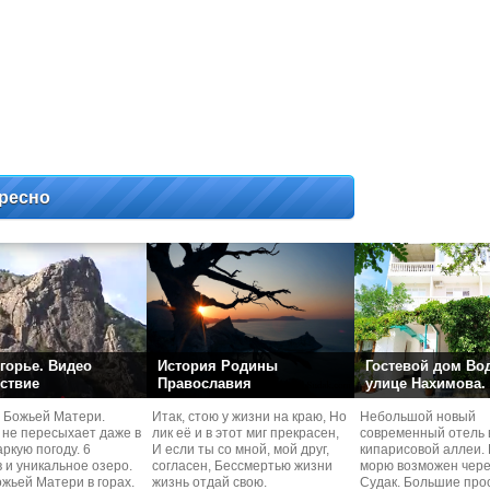
ресно
горье. Видео
История Родины
Гостевой дом Во
ствие
Православия
улице Нахимова.
 Божьей Матери.
Итак, стою у жизни на краю, Но
Небольшой новый
 не пересыхает даже в
лик её и в этот миг прекрасен,
современный отель 
ркую погоду. 6
И если ты со мной, мой друг,
кипарисовой аллеи. 
 и уникальное озеро.
согласен, Бессмертью жизни
морю возможен чере
жьей Матери в горах.
жизнь отдай свою.
Судaк. Большие про