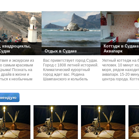
номера со своей кух
 квадроциклы,
Коттэдж в Судаке
 Судак
Отдых в Судаке
Аквапарк
вия и экскурcии из
Вас приветствует город Судак.
Уютный коттедж на 
по самым красивым
Город с 1808 летней историей.
человек. 10 минут х
Kрыма! Познать на
Климатический курортный
моря, рядом находи
 драйв в жизни и
город ждет вас. Родина
аквапарк. 15-20 мин
уться к необычным
Шампанского и колыбель
центра города. Котт
 красотам
Крымского Виноделия.
располагается в тих
омендую