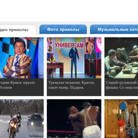
Фото приколы
Музыкальные хи
део приколы
одние Кривое зеркало.
Уральские пельмени. Красота
Старый грузинский 
 Асомов
спасёт мымр. Подарок
фильма. Со смысло