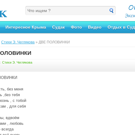
Интересное Крыма
Судак
Фото
Видео
Отдых в Суд
»
Стихи Э. Чеглякова
» ДВЕ ПОЛОВИНКИ
ПОЛОВИНКИ
я:
Стихи Э. Чеглякова
ЛОВИНКИ
сть, без меня
ь ,без тебя
ознь , с тобой
ам , для себя
мы, вдвоём
ами , любовь
 всегда
т всё вновь