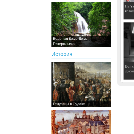
На Ya
голол
Водопад Джур-Джур.
Генеральское
История
Вот к
Дискот
Генуэзцы в Судаке