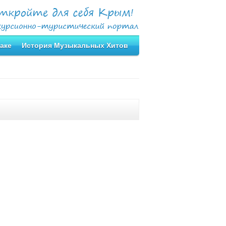
аке
История Музыкальных Хитов