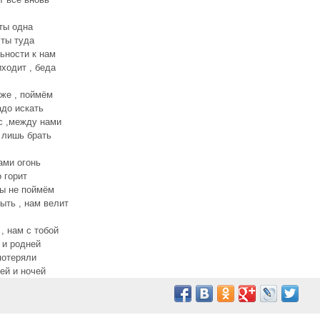
 ты одна
 ты туда
ьности к нам
ходит , беда
 же , поймём
адо искать
с ,между нами
 лишь брать
ами огонь
о горит
ы не поймём
ыть , нам велит
 , нам с тобой
 и родней
потеряли
ей и ночей