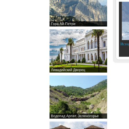
Гора Ай-Петри
Исто
Ливадийский Дворец
Водопад Арпат. Зеленогорье