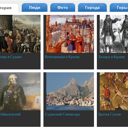
Люди
Фото
Города
Горы
тория
эзцы в Судаке
Венецианцы в Крыму
Хазары в Крыму
 Айвазовский
Судакский Синаксарь
Братья Гуаско