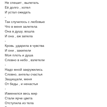
Не спешит , вылетать
Её долго , хотел
И устал ожидать
-
Так случилось с любовью
Что в меня залетела
Она в душу, вошла
И она , аж запела
-
Кровь ,ударила в чувства
И они , закипели
Моя плоть и душа
Словно в небо , взлетели
-
Надо мной закружились
Словно, ангелы счастья
Защищали, меня
От беды , и ненастья
-
Изменился весь мир
Стали ярче цвета
Отступила из тела