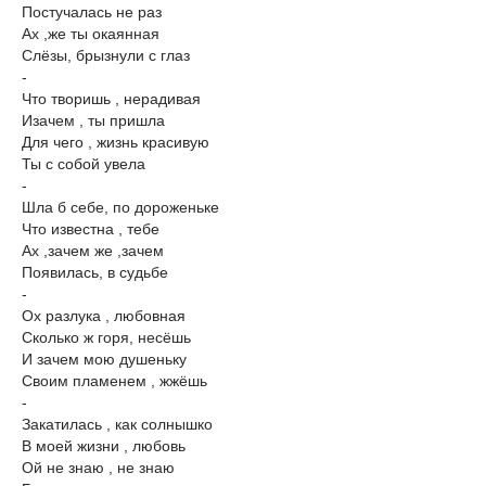
Постучалась не раз
Ах ,же ты окаянная
Слёзы, брызнули с глаз
-
Что творишь , нерадивая
Изачем , ты пришла
Для чего , жизнь красивую
Ты с собой увела
-
Шла б себе, по дороженьке
Что известна , тебе
Ах ,зачем же ,зачем
Появилась, в судьбе
-
Ох разлука , любовная
Сколько ж горя, несёшь
И зачем мою душеньку
Своим пламенем , жжёшь
-
Закатилась , как солнышко
В моей жизни , любовь
Ой не знаю , не знаю