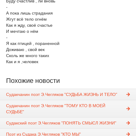
Буду счастлив , ли вновь
-
А пока лишь страдания
Жгут всё тело огнём
Как я жду, своё счастье
И мечтаю о нём
-
Я как птицей , пораненной
Доживаю , свой век
Сколь же много таких
Как и я ,человек
Похожие новости
Судакчанин поэт Э.Чегляков "СУДЬБА ЖИЗНЬ И ТЕЛО"
Судакчанин поэт Э.Чегляков "ТОМУ КТО В МОЕЙ
СУДЬБЕ"
Судакский поэт Э.Чегляков "ПОНЯТЬ СМЫСЛ ЖИЗНИ"
Поэт из Судака Э.Чегляков "КТО МЫ"