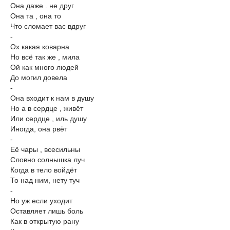
Она даже . не друг
Она та , она то
Что сломает вас вдруг
-
Ох какая коварна
Но всё так же , мила
Ой как много людей
До могил довела
-
Она входит к нам в душу
Но а в сердце , живёт
Или сердце , иль душу
Иногда, она рвёт
-
Её чары , всесильны
Словно солнышка луч
Когда в тело войдёт
То над ним, нету туч
-
Но уж если уходит
Оставляет лишь боль
Как в открытую рану