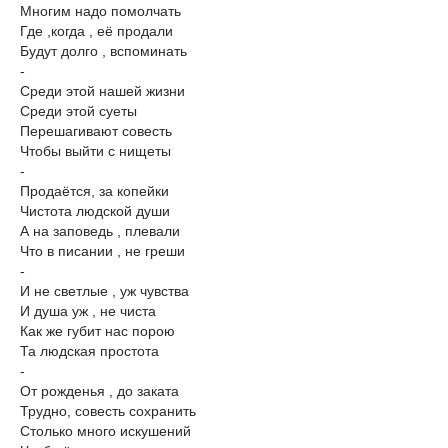
Многим надо помолчать
Где ,когда , её продали
Будут долго , вспоминать
-
Среди этой нашей жизни
Среди этой суеты
Перешагивают совесть
Чтобы выйти с нищеты
-
Продаётся, за копейки
Чистота людской души
А на заповедь , плевали
Что в писании , не греши
-
И не светлые , уж чувства
И душа уж , не чиста
Как же губит нас порою
Та людская простота
-
От рожденья , до заката
Трудно, совесть сохранить
Столько много искушений