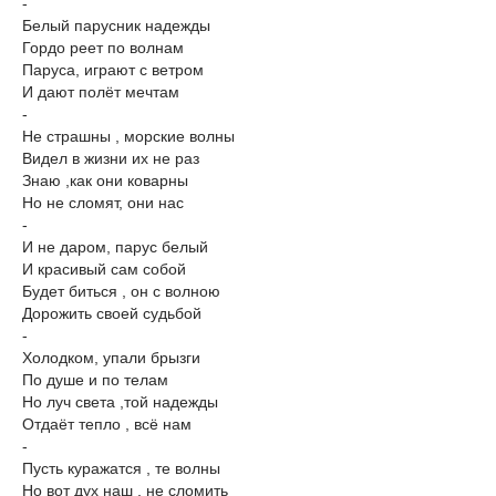
-
Белый парусник надежды
Гордо реет по волнам
Паруса, играют с ветром
И дают полёт мечтам
-
Не страшны , морские волны
Видел в жизни их не раз
Знаю ,как они коварны
Но не сломят, они нас
-
И не даром, парус белый
И красивый сам собой
Будет биться , он с волною
Дорожить своей судьбой
-
Холодком, упали брызги
По душе и по телам
Но луч света ,той надежды
Отдаёт тепло , всё нам
-
Пусть куражатся , те волны
Но вот дух наш , не сломить