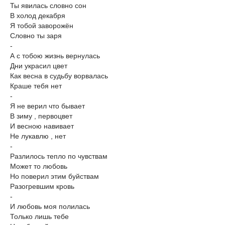
Ты явилась словно сон
В холод декабря
Я тобой заворожён
Словно ты заря
-
А с тобою жизнь вернулась
Дни украсил цвет
Как весна в судьбу ворвалась
Краше тебя нет
-
Я не верил что бывает
В зиму , первоцвет
И весною навивает
Не лукавлю , нет
-
Разлилось тепло по чувствам
Может то любовь
Но поверил этим буйствам
Разогревшим кровь
-
И любовь моя полилась
Только лишь тебе