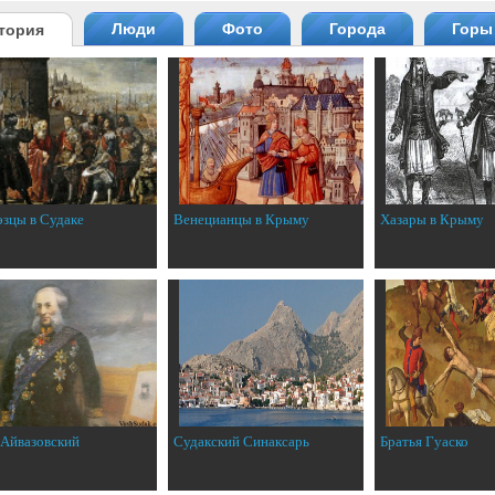
Люди
Фото
Города
Горы
тория
эзцы в Судаке
Венецианцы в Крыму
Хазары в Крыму
 Айвазовский
Судакский Синаксарь
Братья Гуаско