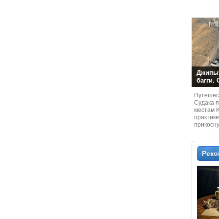
Джипы,
багги.
Путешест
Судaка 
местам 
практике
прикосн
местам и
Рек