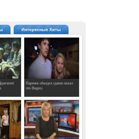
ты
Интересные Хиты
фрагмент
Паренек обалдел (давно искал
м.
это Видео)