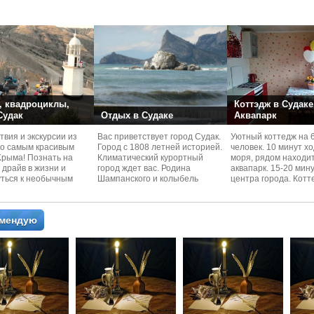
номера со своей кух
 квадроциклы,
Коттэдж в Судаке
 Судак
Отдых в Судаке
Аквапарк
вия и экскурcии из
Вас приветствует город Судак.
Уютный коттедж на 
по самым красивым
Город с 1808 летней историей.
человек. 10 минут х
Kрыма! Познать на
Климатический курортный
моря, рядом находи
 драйв в жизни и
город ждет вас. Родина
аквапарк. 15-20 мин
уться к необычным
Шампанского и колыбель
центра города. Котт
 красотам
Крымского Виноделия.
располагается в тих
омендую