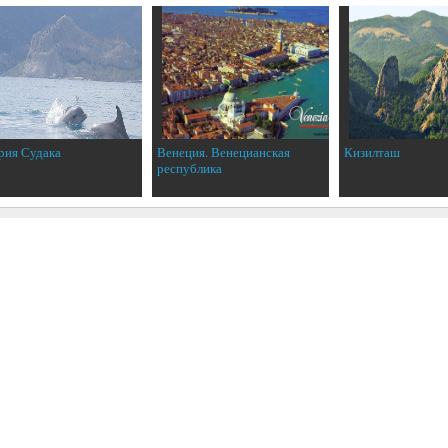
рия Судака
Венеция. Венецианская
Кизилташ
республика