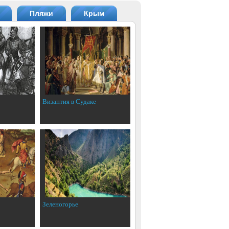
Пляжи
Крым
Византия в Судаке
Зеленогорье