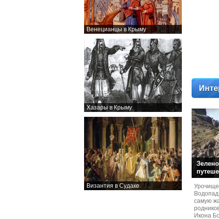
Венецианцы в Крыму
Инте
Хазары в Крыму
Зелено
путеше
Византия в Судаке
Урочище
Водопад
самую жа
родников
Икона Бо