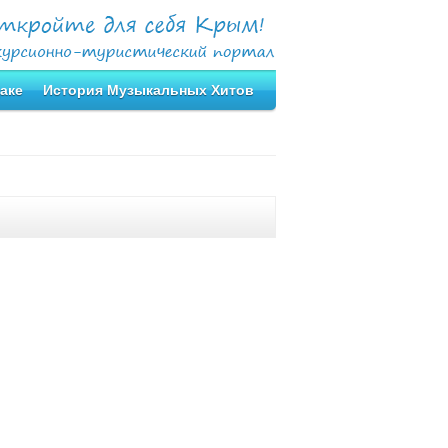
аке
История Музыкальных Хитов