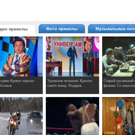
Фото приколы
Музыкальные хи
део приколы
одние Кривое зеркало.
Уральские пельмени. Красота
Старый грузинский 
 Асомов
спасёт мымр. Подарок
фильма. Со смысло