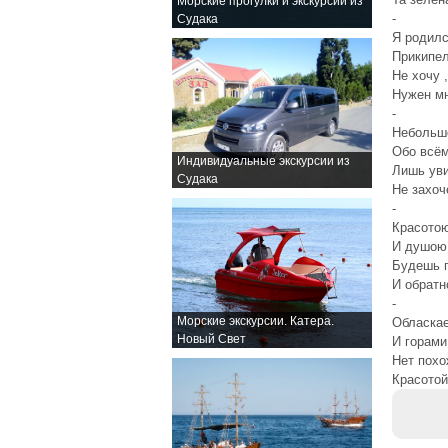
Морские прогулки и экскурсии из
-
Судака
Я родилс
Прикипел
Не хочу 
Нужен м
-
Небольшо
Обо всём
Индивидуальные экскурсии из
Лишь ув
Судака
Не захоч
-
Красотою
И душою
Будешь п
И обратн
-
Морские экскурсии. Катера.
Обласка
Новый Свет
И горами
Нет похо
Красотой