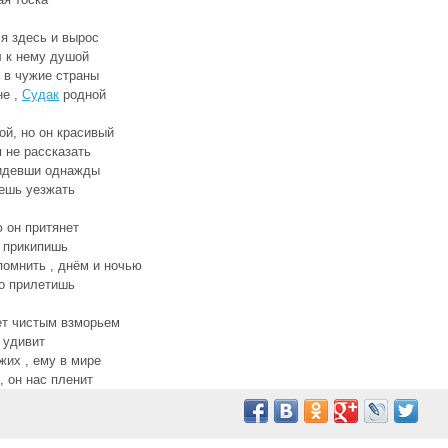
я здесь и вырос
 к нему душой
, в чужие страны
не ,
Судак
родной
й, но он красивый
 не рассказать
идевши однажды
ешь уезжать
 он притянет
 прикипишь
омнить , днём и ночью
о прилетишь
ет чистым взморьем
 удивит
жих , ему в мире
, он нас пленит