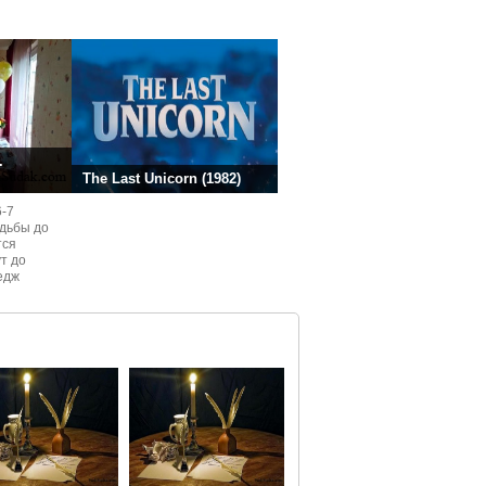
ней.
.
The Last Unicorn (1982)
6-7
одьбы до
тся
ут до
едж
ом