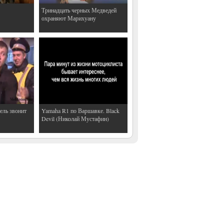
Тринадцать черных Медведей
охраняют Марихуану
ель звонит
Yamaha R1 по Варшавке. Black
Devil (Николай Мустафин)