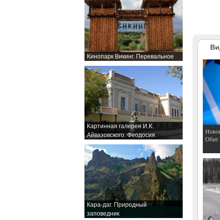
Ви
Кинопарк Викинг. Перевальное
Картинная галерея И.К.
Hовог
Айвазовского. Феодосия
Обит
Кара-даг. Природный
заповедник