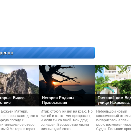
ресно
горье. Видео
История Родины
Гостевой дом Во
ствие
Православия
улице Нахимова.
 Божьей Матери.
Итак, стою у жизни на краю, Но
Небольшой новый
 не пересыхает даже в
лик её и в этот миг прекрасен,
современный отель 
ркую погоду. 6
И если ты со мной, мой друг,
кипарисовой аллеи. 
 и уникальное озеро.
согласен, Бессмертью жизни
морю возможен чере
жьей Матери в горах.
жизнь отдай свою.
Судaк. Большие про