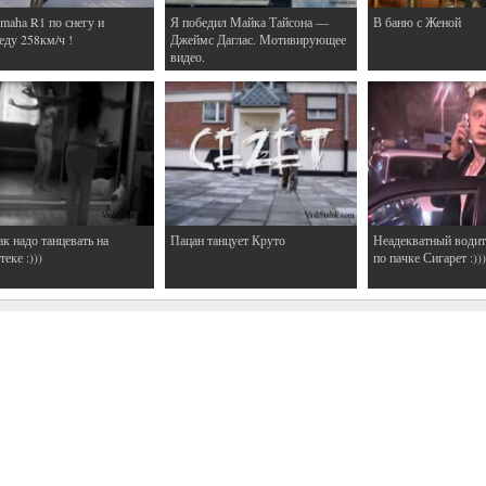
maha R1 по снегу и
Я победил Майка Тайсона —
В баню с Женой
еду 258км/ч !
Джеймс Даглас. Мотивирующее
видео.
ак надо танцевать на
Пацан танцует Круто
Неадекватный водит
еке :)))
по пачке Сигарет :)))