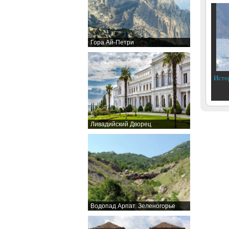
Гора Ай-Петри
Исто
Ливадийский Дворец
Водопад Арпат. Зеленогорье