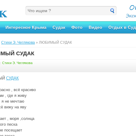
Интересное Крыма
Судак
Фото
Видео
Отдых в Суд
»
Стихи Э. Чеглякова
» ЛЮБИМЫЙ СУДАК
МЫЙ СУДАК
я:
Стихи Э. Чеглякова
ЫЙ
СУДАК
расно , всё красиво
ам , где я живу
 я не мечтаю
сё вижу на яву
ает , моря ,солнца
ого песка
не посещает
ая тоска