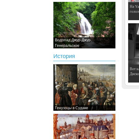
На Ya
голол
Водопад Джур-Джур.
Генеральское
История
Вот к
Дискот
Генуэзцы в Судаке