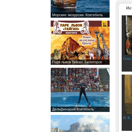
Ис
Морские экскурсии. Коктебель
Гену
Парк львов Тайган. Белогорск
Дельфинарий Коктебель
И. К.