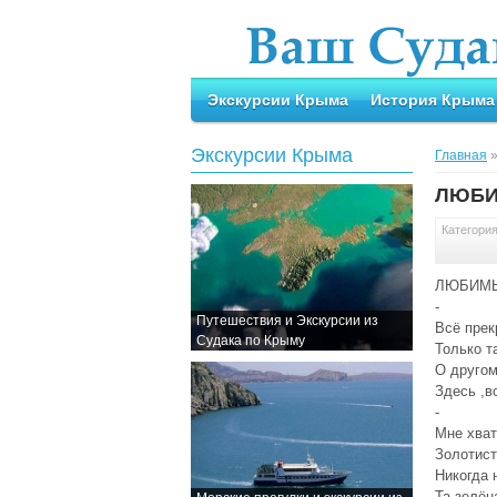
Экскурсии Крыма
История Крыма
Экскурсии Крыма
Главная
ЛЮБИ
Категори
ЛЮБИМ
-
Путешествия и Экскурсии из
Всё прек
Судака по Крыму
Только т
О другом
Здесь ,в
-
Мне хват
Золотист
Никогда 
Та зелён