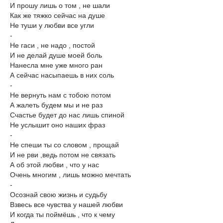
И прошу лишь о том , не шали
Как же тяжко сейчас на душе
Не туши у любви все угли
-
Не гаси , не надо , постой
И не делай душе моей боль
Нанесла мне уже много ран
А сейчас насыпаешь в них соль
-
Не вернуть нам с тобою потом
А жалеть будем мы и не раз
Счастье будет до нас лишь спиной
Не услышит оно наших фраз
-
Не спеши ты со словом , прощай
И не рви ,ведь потом не связать
А об этой любви , что у нас
Очень многим , лишь можно мечтать
-
Осознай свою жизнь и судьбу
Взвесь все чувства у нашей любви
И когда ты поймёшь , что к чему