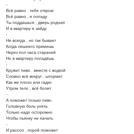
-
Всё равно . тебя открою
Всё равно , я попаду
Ты поддашься , дверь родная
И в квартиру я зайду
-
Не всегда , но так бывает
Когда лишнего примешь
Через пол часа стараний
Но в квартиру попадёшь
-
Кружит пиво , вместе с водкой
Словно всё вокруг , штормит
Как же плохо или гадко
Утром тело , всё болит
-
А поможет только пиво
Головную боль унять
Только надо осторожно
Чтобы пьянку не начать
-
И рассол , порой поможет