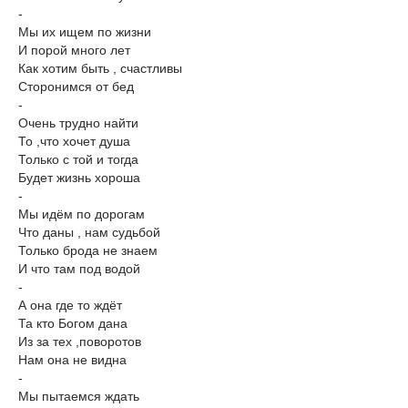
-
Мы их ищем по жизни
И порой много лет
Как хотим быть , счастливы
Сторонимся от бед
-
Очень трудно найти
То ,что хочет душа
Только с той и тогда
Будет жизнь хороша
-
Мы идём по дорогам
Что даны , нам судьбой
Только брода не знаем
И что там под водой
-
А она где то ждёт
Та кто Богом дана
Из за тех ,поворотов
Нам она не видна
-
Мы пытаемся ждать