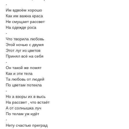
-
Им вдвоём хорошо
Как им важна краса
Не смущает рассвет
На одежде роса
-
Что творила любовь
Этой ночью с двумя
Этот луг из цветов
Принял всё на себя
-
Он такой же помят
Как и эти тела
Та любовь от людей
По цветам потекла
-
Но а взоры их в высь
На рассвет , что встаёт
А от солнышка луч
По телам уж идёт
-
Нету счастью преград