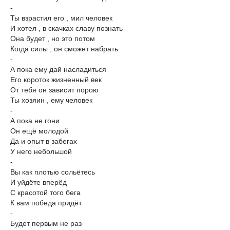
-
Ты взрастил его , мил человек
И хотел , в скачках славу познать
Она будет , но это потом
Когда силы , он сможет набрать
-
А пока ему дай насладиться
Его короток жизненный век
От тебя он зависит порою
Ты хозяин , ему человек
-
А пока не гони
Он ещё молодой
Да и опыт в забегах
У него небольшой
-
Вы как плотью сольётесь
И уйдёте вперёд
С красотой того бега
К вам победа придёт
-
Будет первым не раз