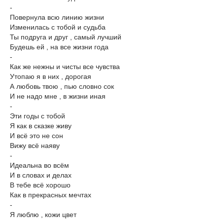
-
Повернула всю линию жизни
Изменилась с тобой и судьба
Ты подруга и друг , самый лучший
Будешь ей , на все жизни года
-
Как же нежны и чисты все чувства
Утопаю я в них , дорогая
А любовь твою , пью словно сок
И не надо мне , в жизни иная
-
Эти годы с тобой
Я как в сказке живу
И всё это не сон
Вижу всё наяву
-
Идеальна во всём
И в словах и делах
В тебе всё хорошо
Как в прекрасных мечтах
-
Я люблю , кожи цвет