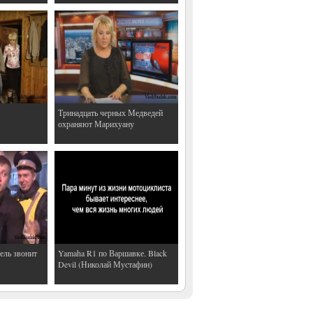
Тринадцать черных Медведей
охраняют Марихуану
ель звонит
Yamaha R1 по Варшавке. Black
Devil (Николай Мустафин)