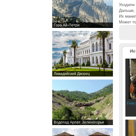
Уходили 
Дальше, 
Их манил
Может то
Гора Ай-Петри
Ис
Ливадийский Дворец
Гену
Водопад Арпат. Зеленогорье