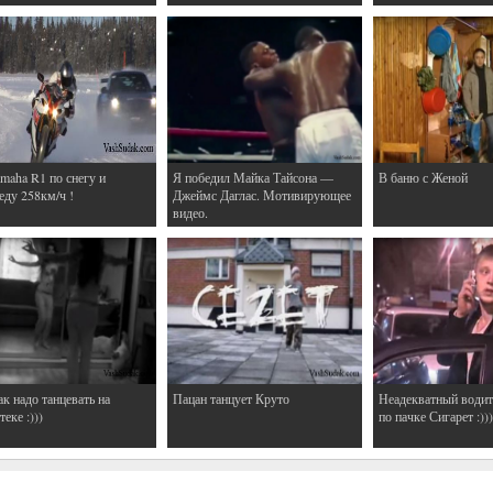
maha R1 по снегу и
Я победил Майка Тайсона —
В баню с Женой
еду 258км/ч !
Джеймс Даглас. Мотивирующее
видео.
ак надо танцевать на
Пацан танцует Круто
Неадекватный водит
еке :)))
по пачке Сигарет :)))