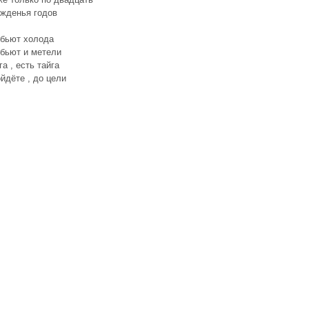
ожденья годов
убьют холода
убьют и метели
га , есть тайга
йдёте , до цели