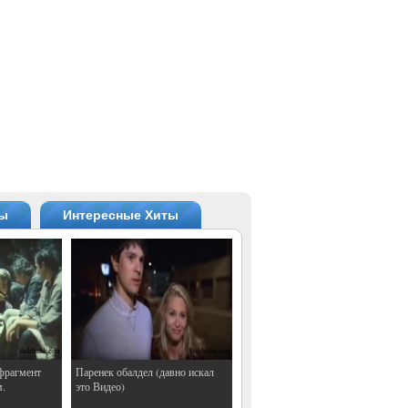
ты
Интересные Хиты
фрагмент
Паренек обалдел (давно искал
м.
это Видео)