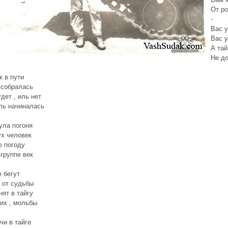
От р
-
Вас 
Вас 
А тай
Не до
ж в пути
 собралась
удет , иль нет
ль начиналась
ула погоня
ух человек
ю погоду
 группе век
е бегут
, от судьбы
нят в тайгу
их , мольбы
чи в тайге