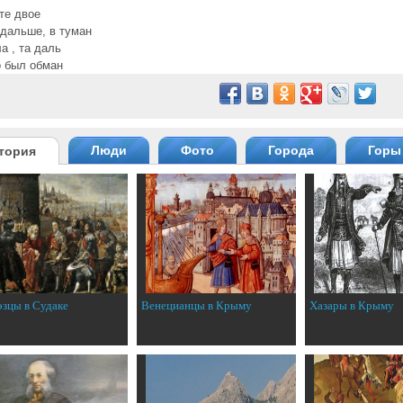
те двое
дальше, в туман
а , та даль
 был обман
Люди
Фото
Города
Горы
тория
эзцы в Судаке
Венецианцы в Крыму
Хазары в Крыму