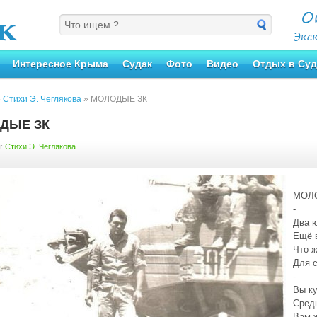
Интересное Крыма
Судак
Фото
Видео
Отдых в Суд
»
Стихи Э. Чеглякова
» МОЛОДЫЕ ЗК
ДЫЕ ЗК
я:
Стихи Э. Чеглякова
МОЛ
-
Два 
Ещё в
Что ж
Для 
-
Вы к
Сред
Вам ж