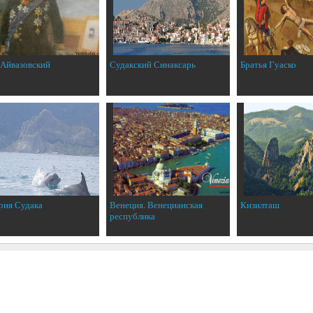
 Айвазовский
Судакский Синаксарь
Братья Гуаско
рия Судака
Венеция. Венецианская
Кизилташ
республика