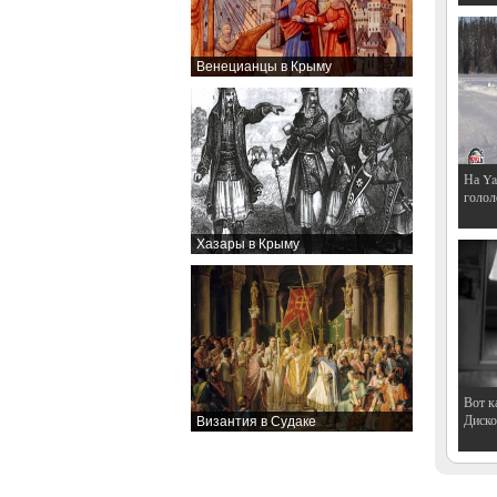
Венецианцы в Крыму
На Ya
голол
Хазары в Крыму
Вот к
Дискот
Византия в Судаке