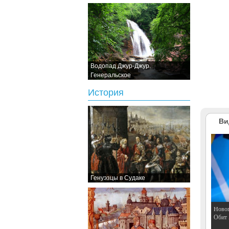
Водопад Джур-Джур.
Генеральское
История
Ви
Генуэзцы в Судаке
Hовог
Обит