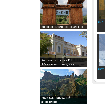
И. К.
Кинопарк Викинг. Перевальное
Картинная галерея И.К.
Айвазовского. Феодосия
Исто
Кара-даг. Природный
заповедник