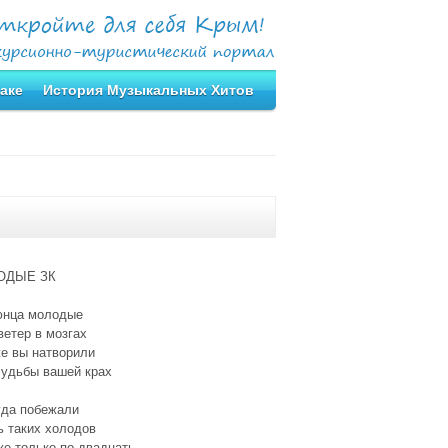
аке
История Музыкальных Хитов
ОДЫЕ ЗК
юнца молодые
етер в мозгах
е вы натворили
судьбы вашей крах
уда побежали
ь таких холодов
е только по двадцать