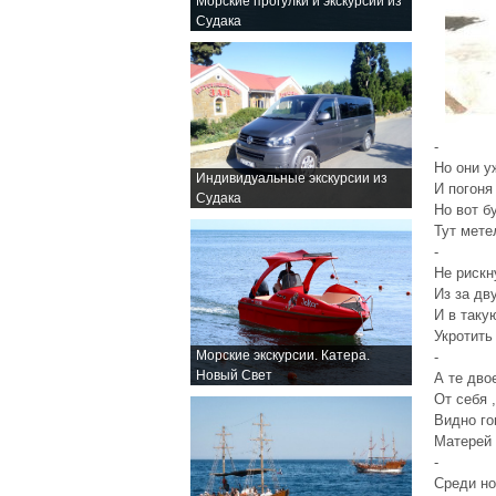
Морские прогулки и экскурсии из
Судака
-
Но они у
Индивидуальные экскурсии из
И погоня
Судака
Но вот б
Тут мете
-
Не рискн
Из за дв
И в таку
Укротить
Морские экскурсии. Катера.
-
Новый Свет
А те дво
От себя 
Видно го
Матерей 
-
Среди но