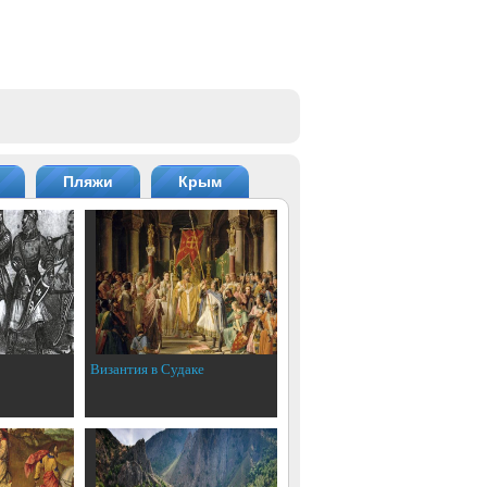
Пляжи
Крым
Византия в Судаке