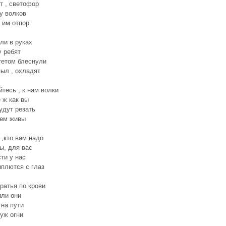
т , светофор
 у волков
 им отпор
ли в руках
у ребят
тетом блеснули
ыл , охладят
йтесь , к нам волки
 ж как вы
удут резать
дем живы
 ,кто вам надо
ы, для вас
сти у нас
плются с глаз
ратья по крови
ли они
 на пути
 уж огни