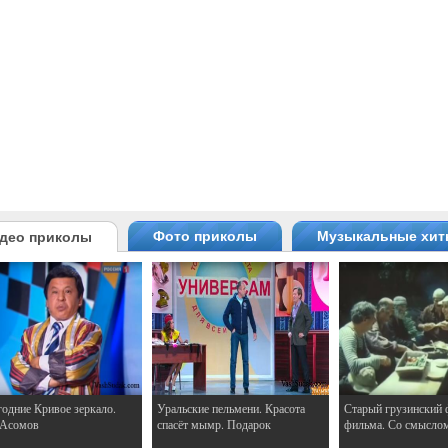
Фото приколы
Музыкальные хи
део приколы
одние Кривое зеркало.
Уральские пельмени. Красота
Старый грузинский 
 Асомов
спасёт мымр. Подарок
фильма. Со смысло