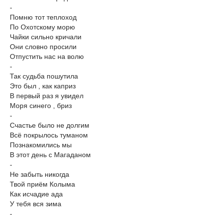
-
Помню тот теплоход
По Охотскому морю
Чайки сильно кричали
Они словно просили
Отпустить нас на волю
-
Так судьба пошутила
Это был , как каприз
В первый раз я увидел
Моря синего , бриз
-
Счастье было не долгим
Всё покрылось туманом
Познакомились мы
В этот день с Магаданом
-
Не забыть никогда
Твой приём Колыма
Как исчадие ада
У тебя вся зима
-