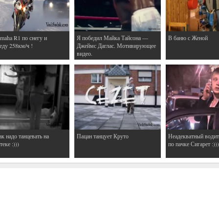
maha R1 по снегу и
Я победил Майка Тайсона —
В баню с Женой
еду 258км/ч !
Джеймс Даглас. Мотивирующее
видео.
ак надо танцевать на
Пацан танцует Круто
Неадекватный водит
еке :)))
по пачке Сигарет :)))