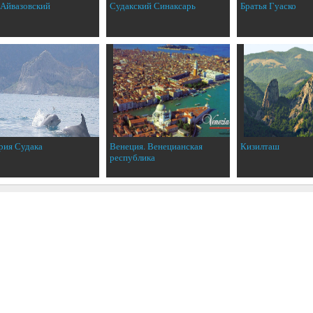
 Айвазовский
Судакский Синаксарь
Братья Гуаско
рия Судака
Венеция. Венецианская
Кизилташ
республика