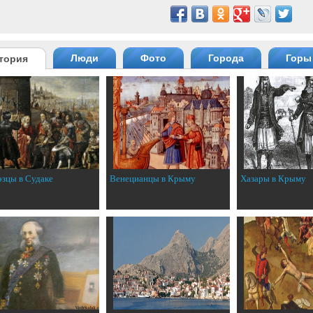
Люди
Фото
Города
Горы
тория
эзцы в Судаке
Венецианцы в Крыму
Хазары в Крыму