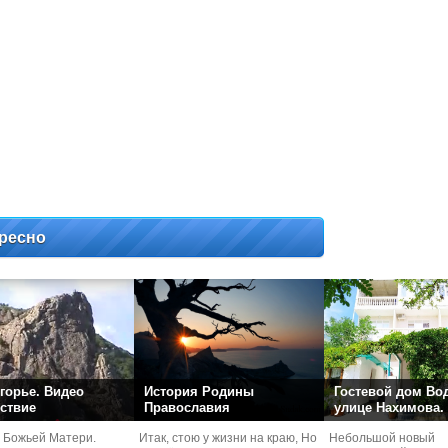
ресно
горье. Видео
История Родины
Гостевой дом Во
ствие
Православия
улице Нахимова.
 Божьей Матери.
Итак, стою у жизни на краю, Но
Небольшой новый