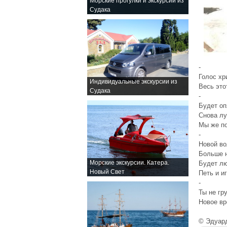
Морские прогулки и экскурсии из
Судака
-
Голос хр
Индивидуальные экскурсии из
Весь это
Судака
-
Будет оп
Снова лу
Мы же по
-
Новой во
Больше н
Морские экскурсии. Катера.
Будет лю
Новый Свет
Петь и и
-
Ты не гр
Новое вр
© Эдуар