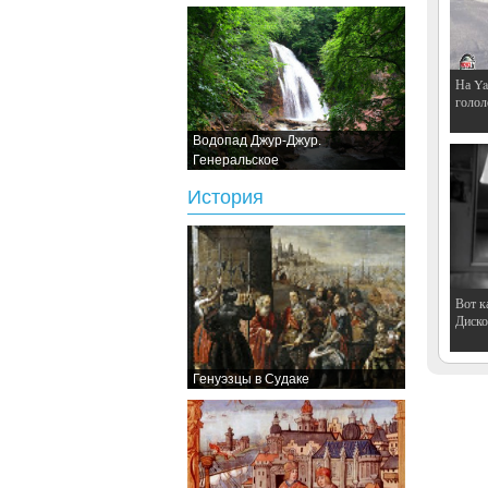
На Ya
голол
Водопад Джур-Джур.
Генеральское
История
Вот к
Дискот
Генуэзцы в Судаке