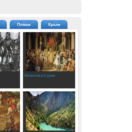
Пляжи
Крым
Византия в Судаке