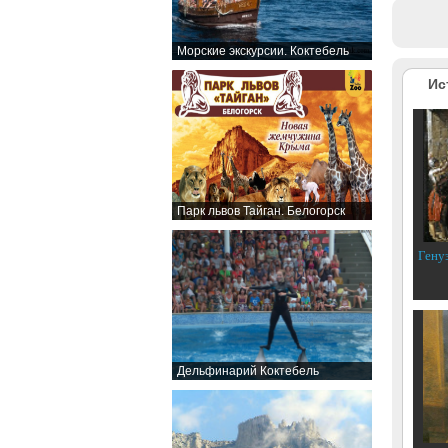
Морские экскурсии. Коктебель
Ис
Парк львов Тайган. Белогорск
Гену
Дельфинарий Коктебель