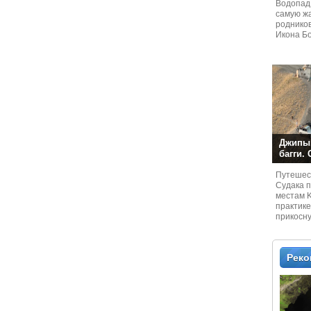
Водопад
самую жа
родников
Икона Бо
Джипы,
багги.
Путешест
Судaка 
местам 
практике
прикосн
местам и
Рек