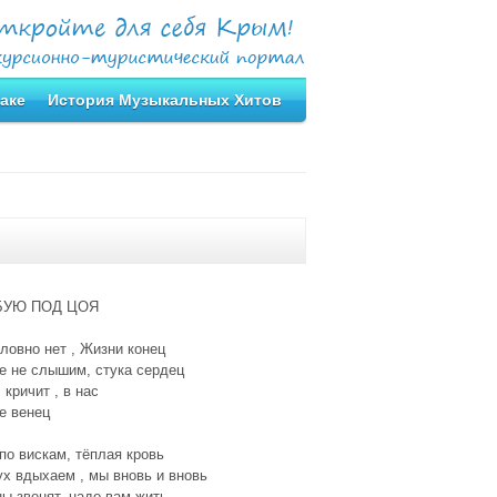
аке
История Музыкальных Хитов
БУЮ ПОД ЦОЯ
ловно нет , Жизни конец
е не слышим, стука сердец
 кричит , в нас
е венец
по вискам, тёплая кровь
х вдыхаем , мы вновь и вновь
ы звенят, надо вам жить