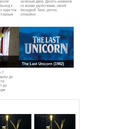
возле
зеленый двор. Десять номеров
Выход к
со всеми удобствами, своей
з парк ток
беседкой. Тихо, уютно,
сторные
спокойно.
ней.
.
The Last Unicorn (1982)
6-7
одьбы до
тся
ут до
едж
ом