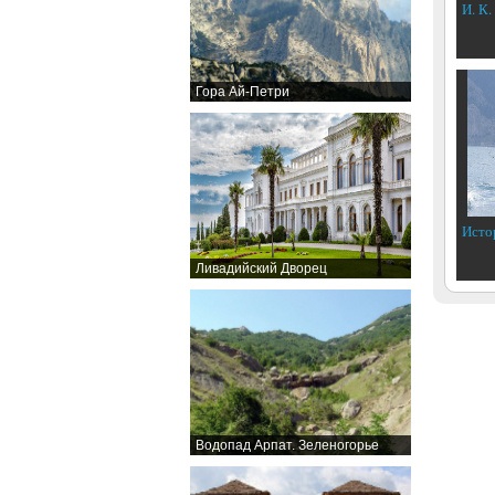
И. К.
Гора Ай-Петри
Исто
Ливадийский Дворец
Водопад Арпат. Зеленогорье