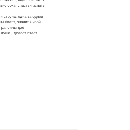
вно сока, счастья испить
я струна, одна за одной
ы болят, значит живой
гра, силы даёт
душа , делает взлёт