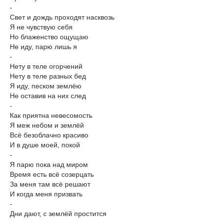
-
Свет и дождь проходят насквозь
Я не чувствую себя
Но блаженство ощущаю
Не иду, парю лишь я
-
Нету в теле огорчений
Нету в теле разных бед
Я иду, песком землёю
Не оставив на них след
-
Как приятна невесомость
Я меж небом и землёй
Всё безоблачно красиво
И в душе моей, покой
-
Я парю пока над миром
Время есть всё созерцать
За меня там всё решают
И когда меня призвать
-
Дни дают, с землёй простится