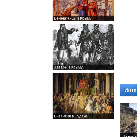
Венецианцы в Крыму
Хазары в Крыму
Инте
Византия в Судаке