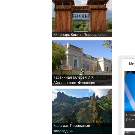
Кинопарк Викинг. Перевальное
Ви
Картинная галерея И.К.
Айвазовского. Феодосия
Hовог
Обит
Кара-даг. Природный
заповедник