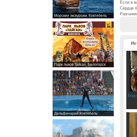
Если в в
Сердце б
Разгоняя
Морские экскурсии. Коктебель
Ис
Парк львов Тайган. Белогорск
Гену
Дельфинарий Коктебель