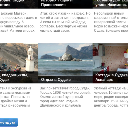
горье. Видео
История Родины
Гостевой дом Во
ствие
Православия
улице Нахимова.
 Божьей Матери.
Итак, стою у жизни на краю, Но
Небольшой новый
 не пересыхает даже в
лик её и в этот миг прекрасен,
современный отель 
ркую погоду. 6
И если ты со мной, мой друг,
кипарисовой аллеи. 
 и уникальное озеро.
согласен, Бессмертью жизни
морю возможен чере
жьей Матери в горах.
жизнь отдай свою.
Судaк. Большие про
номера со своей кух
 квадроциклы,
Коттэдж в Судаке
 Судак
Отдых в Судаке
Аквапарк
вия и экскурcии из
Вас приветствует город Судак.
Уютный коттедж на 
по самым красивым
Город с 1808 летней историей.
человек. 10 минут х
Kрыма! Познать на
Климатический курортный
моря, рядом находи
 драйв в жизни и
город ждет вас. Родина
аквапарк. 15-20 мин
уться к необычным
Шампанского и колыбель
центра города. Котт
 красотам
Крымского Виноделия.
располагается в тих
омендую