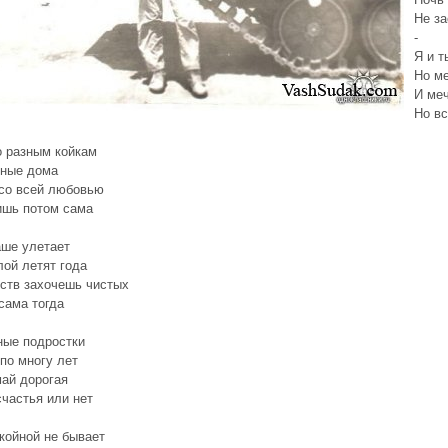
Не за
-
Я и т
Но м
И меч
Но вс
о разным койкам
зные дома
 со всей любовью
ишь потом сама
ше улетает
лой летят года
ств захочешь чистых
сама тогда
ные подростки
по многу лет
ай дорогая
частья или нет
койной не бывает