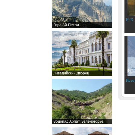
И. К.
Гора Ай-Петри
Ливадийский Дворец
Исто
Водопад Арпат. Зеленогорье