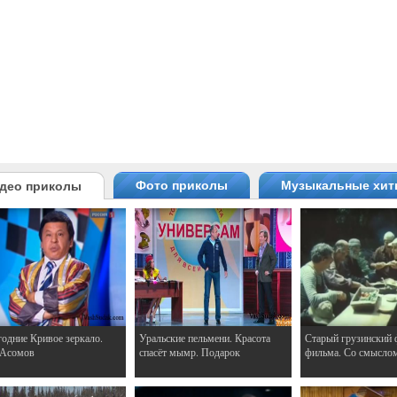
Фото приколы
Музыкальные хи
део приколы
одние Кривое зеркало.
Уральские пельмени. Красота
Старый грузинский 
 Асомов
спасёт мымр. Подарок
фильма. Со смысло