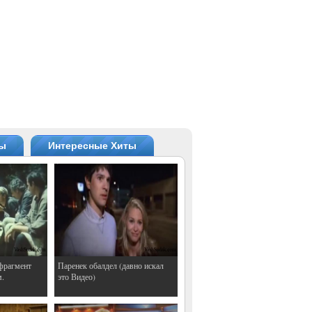
ты
Интересные Хиты
фрагмент
Паренек обалдел (давно искал
м.
это Видео)