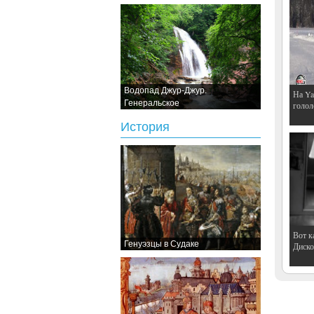
Водопад Джур-Джур.
На Ya
Генеральское
голол
История
Вот к
Генуэзцы в Судаке
Дискот