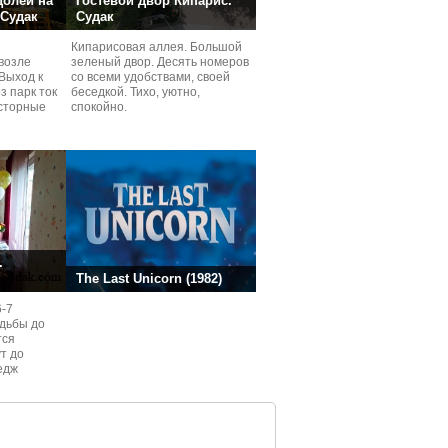
долей на
Гостевой двор Кипарис.
 Судак
Судак
Кипарисовая аллея. Большой
возле
зеленый двор. Десять номеров
Выход к
со всеми удобствами, своей
з парк ток
беседкой. Тихо, уютно,
сторные
спокойно.
ней.
.
The Last Unicorn (1982)
6-7
одьбы до
тся
ут до
едж
ом