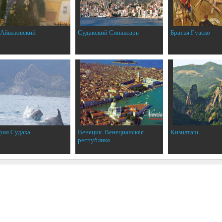
 Айвазовский
Судакский Синаксарь
Братья Гуаско
рия Судака
Венеция. Венецианская
Кизилташ
республика