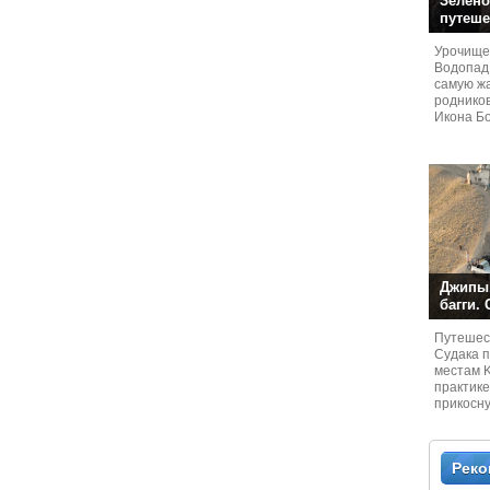
Зелено
путеше
Урочище
Водопад
самую жа
родников
Икона Бо
Джипы,
багги.
Путешест
Судaка 
местам 
практике
прикосн
местам и
Рек