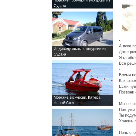
Морские прогулки и экскурсии из
Судака
-
А пока п
Индивидуальные экскурсии из
Даже ра
Судака
Я к тебе
Всё реш
-
Время на
Как стре
Если чув
Позвони 
Морские экскурсии. Катера.
-
Новый Свет
Мы не ю
Нам уже 
Ты подум
Хочешь с
-
Ночь спо