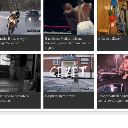
maha R1 по снегу и
Я победил Майка Тайсона —
В баню с Женой
еду 258км/ч !
Джеймс Даглас. Мотивирующее
видео.
ак надо танцевать на
Пацан танцует Круто
Неадекватный водит
еке :)))
по пачке Сигарет :)))