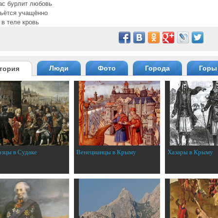
ас бурлит любовь
ьётся учащённо
 в теле кровь
Люди
Фото
Города
Горы
тория
эзцы в Судаке
Венецианцы в Крыму
Хазары в Крыму