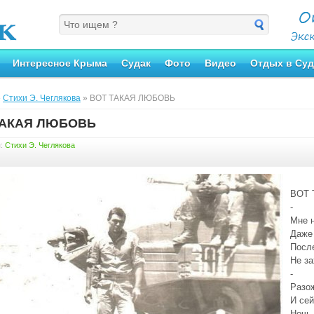
Интересное Крыма
Судак
Фото
Видео
Отдых в Суд
»
Стихи Э. Чеглякова
» ВОТ ТАКАЯ ЛЮБОВЬ
ТАКАЯ ЛЮБОВЬ
я:
Стихи Э. Чеглякова
ВОТ
-
Мне н
Даже
Посл
Не за
-
Разож
И сей
Ночь 