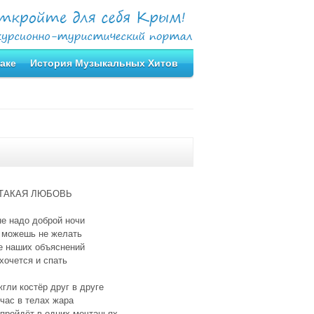
аке
История Музыкальных Хитов
 ТАКАЯ ЛЮБОВЬ
е надо доброй ночи
 можешь не желать
е наших объяснений
хочется и спать
гли костёр друг в друге
час в телах жара
пройдёт в одних мечтаньях