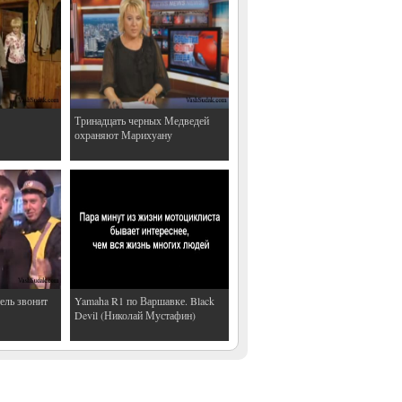
Тринадцать черных Медведей
охраняют Марихуану
ель звонит
Yamaha R1 по Варшавке. Black
Devil (Николай Мустафин)