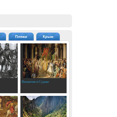
Пляжи
Крым
Византия в Судаке