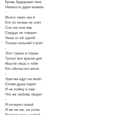
Кровь будоражит мне
Нежность даря взамен
-
Много таких как я
Кто по ночам не спит
Сон это или явь
Сердце не говорит
Лишь от её одной
Только сильней стучит
-
Этот туман в глазах
Тухнут все краски дня
Мысли лишь о тебе
Кто обольстил меня
-
Чувства идут на взлёт
Снова душа парит
Я не пойму и сам
Что же любовь творит
-
Я потерял покой
Я же не ем, не сплю
Встречи ищу с тобой