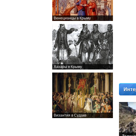
Венецианцы в Крыму
Хазары в Крыму
Инте
Византия в Судаке