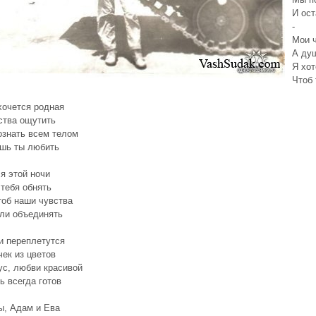
И ост
-
Мои ч
А душ
Я хот
Чтоб 
хочется родная
ства ощутить
ознать всем телом
шь ты любить
 я этой ночи
 тебя обнять
тоб наши чувства
ли объединять
и переплетутся
чек из цветов
ус, любви красивой
ь всегда готов
ы, Адам и Ева