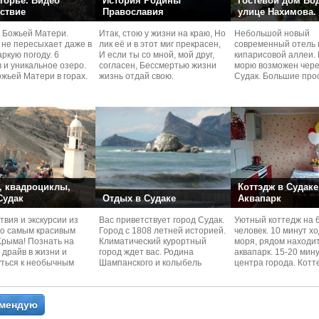
горье. Видео
История Родины
Гостевой дом Во
ствие
Православия
улице Нахимова.
 Божьей Матери.
Итак, стою у жизни на краю, Но
Небольшой новый
 не пересыхает даже в
лик её и в этот миг прекрасен,
современный отель 
ркую погоду. 6
И если ты со мной, мой друг,
кипарисовой аллеи. 
 и уникальное озеро.
согласен, Бессмертью жизни
морю возможен чере
жьей Матери в горах.
жизнь отдай свою.
Судaк. Большие про
номера со своей кух
 квадроциклы,
Коттэдж в Судаке
 Судак
Отдых в Судаке
Аквапарк
вия и экскурcии из
Вас приветствует город Судак.
Уютный коттедж на 
по самым красивым
Город с 1808 летней историей.
человек. 10 минут х
Kрыма! Познать на
Климатический курортный
моря, рядом находи
 драйв в жизни и
город ждет вас. Родина
аквапарк. 15-20 мин
уться к необычным
Шампанского и колыбель
центра города. Котт
 красотам
Крымского Виноделия.
располагается в тих
омендую