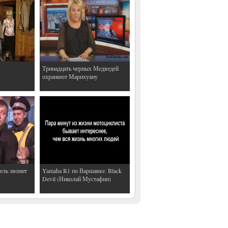
Тринадцать черных Медведей
охраняют Марихуану
ель звонит
Yamaha R1 по Варшавке. Black
Devil (Николай Мустафин)