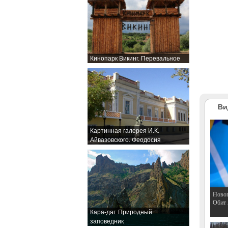
Кинопарк Викинг. Перевальное
Ви
Картинная галерея И.К.
Айвазовского. Феодосия
Hовог
Обит
Кара-даг. Природный
заповедник