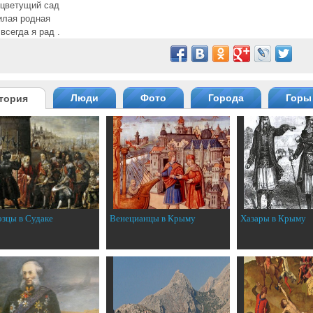
 цветущий сад
илая родная
всегда я рад .
Люди
Фото
Города
Горы
тория
эзцы в Судаке
Венецианцы в Крыму
Хазары в Крыму