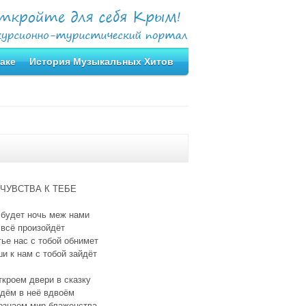
аке
История Музыкальных Хитов
ЧУВСТВА К ТЕБЕ
 будет ночь меж нами
всё произойдёт
ье нас с тобой обнимет
и к нам с тобой зайдёт
кроем двери в сказку
йдём в неё вдвоём
ознаем мир блаженства