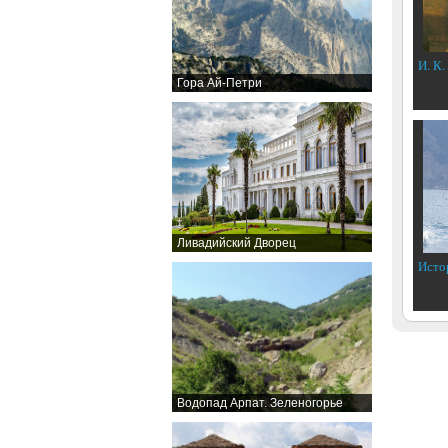
И. К.
Гора Ай-Петри
Ливадийский Дворец
Исто
Водопад Арпат. Зеленогорье