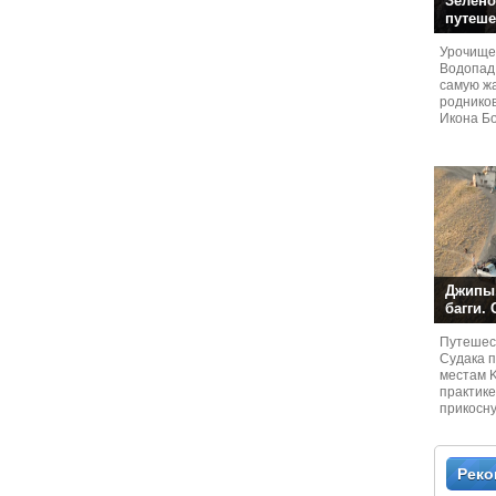
Зелено
путеше
Урочище
Водопад
самую жа
родников
Икона Бо
Джипы,
багги.
Путешест
Судaка 
местам 
практике
прикосн
местам и
Рек