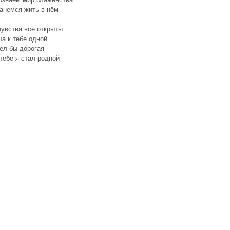
анемся жить в нём
увства все открыты
а к тебе одной
ел бы дорогая
тебе я стал родной