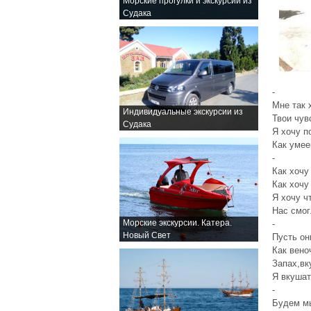
Морские прогулки и экскурсии из
Судака
-
Мне так 
Индивидуальные экскурсии из
Твои чув
Судака
Я хочу п
Как умее
-
Как хочу
Как хочу
Я хочу ч
Нас смог
Морские экскурсии. Катера.
-
Новый Свет
Пусть он
Как вено
Запах,вк
Я вкушат
-
Будем м