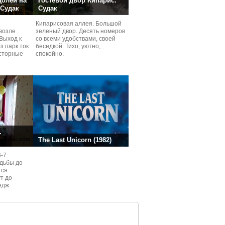
долей на
Гостевой двор Кипарис.
 Судак
Судак
Кипарисовая аллея. Большой
возле
зеленый двор. Десять номеров
Выход к
со всеми удобствами, своей
з парк ток
беседкой. Тихо, уютно,
сторные
спокойно.
ней.
.
The Last Unicorn (1982)
6-7
одьбы до
тся
ут до
едж
ом