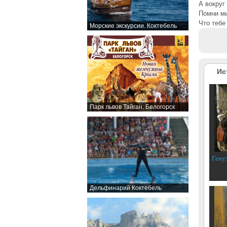
А вокруг
Помни м
Что тебе 
Морские экскурсии. Коктебель
Ис
Парк львов Тайган. Белогорск
Гену
Дельфинарий Коктебель