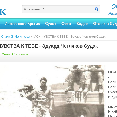
Интересное Крыма
Судак
Фото
Видео
Отдых в Суд
»
Стихи Э. Чеглякова
» МОИ ЧУВСТВА К ТЕБЕ - Эдуард Чегляков Судак
УВСТВА К ТЕБЕ - Эдуард Чегляков Судак
я:
Стихи Э. Чеглякова
МОИ 
-
Если
Если 
Счаст
В душ
-
Мы от
И во
Мы п