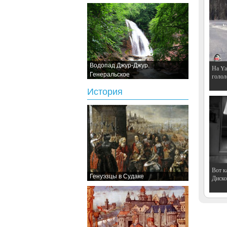
Водопад Джур-Джур.
На Ya
Генеральское
голол
История
Вот к
Генуэзцы в Судаке
Дискот