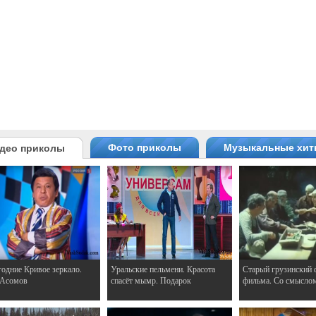
Фото приколы
Музыкальные хи
део приколы
одние Кривое зеркало.
Уральские пельмени. Красота
Старый грузинский 
 Асомов
спасёт мымр. Подарок
фильма. Со смысло