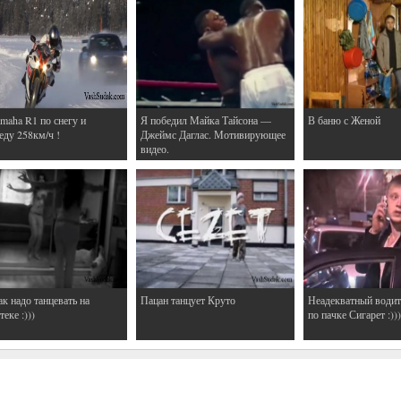
maha R1 по снегу и
Я победил Майка Тайсона —
В баню с Женой
еду 258км/ч !
Джеймс Даглас. Мотивирующее
видео.
ак надо танцевать на
Пацан танцует Круто
Неадекватный водит
еке :)))
по пачке Сигарет :)))