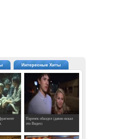
ты
Интересные Хиты
фрагмент
Паренек обалдел (давно искал
м.
это Видео)