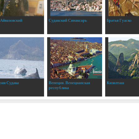
 Айвазовский
Судакский Синаксарь
Братья Гуаско
рия Судака
Венеция. Венецианская
Кизилташ
республика