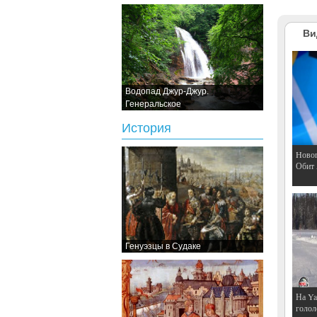
Ви
Водопад Джур-Джур.
Генеральское
История
Hовог
Обит
Генуэзцы в Судаке
На Ya
голол