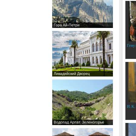
Гора Ай-Петри
Гену
Ливадийский Дворец
И. К.
Водопад Арпат. Зеленогорье