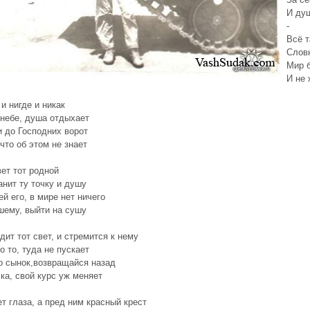
И душ
-
Всё т
Словн
Мир б
И не 
 и нигде и никак
 небе, душа отдыхает
и до Господних ворот
 что об этом не знает
вет тот родной
анит ту точку и душу
ей его, в мире нет ничего
шему, выйти на сушу
идит тот свет, и стремится к нему
о то, туда не пускает
о сынок,возвращайся назад
чка, свой курс уж меняет
т глаза, а пред ним красный крест