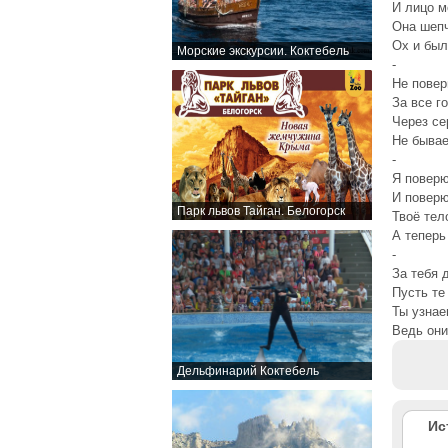
И лицо м
Она шепч
Ох и был
Морские экскурсии. Коктебель
-
Не повер
За все г
Через се
Не бывае
-
Я поверю
И поверю
Парк львов Тайган. Белогорск
Твоё тел
А теперь
-
За тебя 
Пусть те
Ты узнае
Ведь они
Дельфинарий Коктебель
Ис