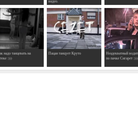
видео.
ак надо танцевать на
Пацан танцует Круто
Неадекватный водит
еке :)))
по пачке Сигарет :)))