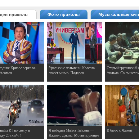
Фото приколы
Музыкальные хи
део приколы
одние Кривое зеркало.
Уральские пельмени. Красота
Старый грузинский 
 Асомов
спасёт мымр. Подарок
фильма. Со смысло
maha R1 по снегу и
Я победил Майка Тайсона —
В баню с Женой
еду 258км/ч !
Джеймс Даглас. Мотивирующее