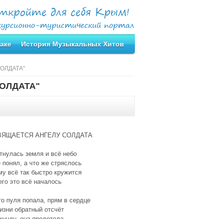
аке
История Музыкальных Хитов
СОЛДАТА"
СОЛДАТА"
ВЯЩАЕТСЯ АНГЕЛУ СОЛДАТА
тнулась земля и всё небо
 понял, а что же стряслось
у всё так быстро кружится
его это всё началось
о пуля попала, прям в сердце
изни обратный отсчёт
кунду, она пролетела