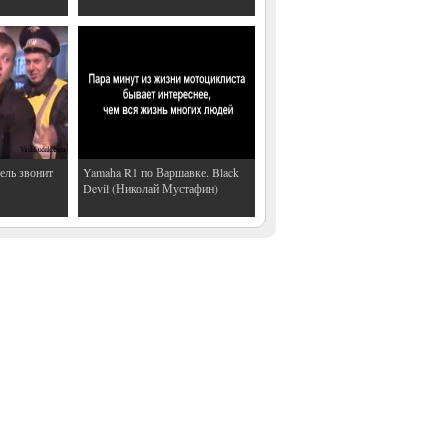
ель звонит
Yamaha R1 по Варшавке. Black
Devil (Николай Мустафин)