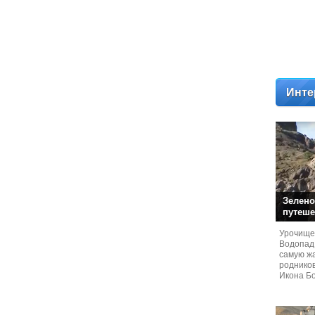
Инте
Зелено
путеше
Урочище
Водопад
самую жа
родников
Икона Бо