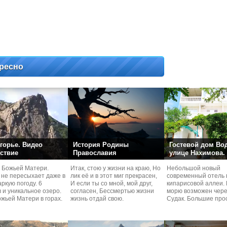
ресно
горье. Видео
История Родины
Гостевой дом Во
ствие
Православия
улице Нахимова.
 Божьей Матери.
Итак, стою у жизни на краю, Но
Небольшой новый
 не пересыхает даже в
лик её и в этот миг прекрасен,
современный отель 
ркую погоду. 6
И если ты со мной, мой друг,
кипарисовой аллеи. 
 и уникальное озеро.
согласен, Бессмертью жизни
морю возможен чере
жьей Матери в горах.
жизнь отдай свою.
Судaк. Большие про
номера со своей кух