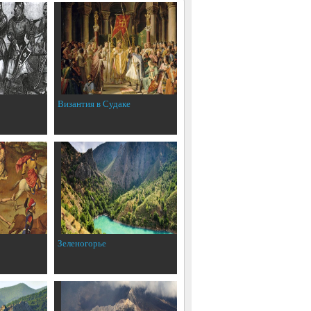
Византия в Судаке
Зеленогорье