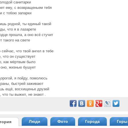
олодой санитарки
ет ему, с возвращеньем тебя
и с тобою запарки
ишь родной, ты единый такой
оды, что я в лазарете
рдце прошла, а оно всё стучит
т такого на свете
 сейчас, что твой ангел в тебе
, что он существует
о, как мёртвым было
 оно, жизнью бушует
дорогой, я пойду, помолюсь
 раны, быстрей заживают
шь ещё, восхищенье друзей
, что ты выжил, не знают .
Люди
Фото
Города
Горы
тория