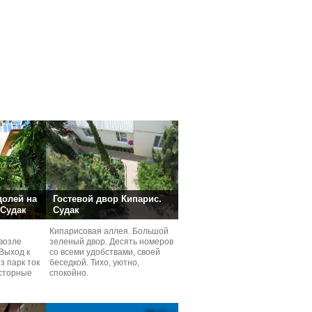
долей на
Гостевой двор Кипарис.
 Судак
Судак
Кипарисовая аллея. Большой
возле
зеленый двор. Десять номеров
Выход к
со всеми удобствами, своей
з парк ток
беседкой. Тихо, уютно,
сторные
спокойно.
ней.