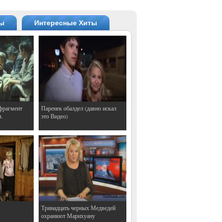
ты
Интересные Хиты
фрагмент
Паренек обалдел (давно искал
м.
это Видео)
Тринадцать черных Медведей
охраняют Марихуану