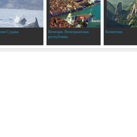
рия Судака
Венеция. Венецианская
Кизилташ
республика