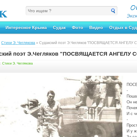
Интересное Крыма
Судак
Фото
Видео
Отдых в Суд
»
Стихи Э. Чеглякова
» Судакский поэт Э.Чегляков "ПОСВЯЩАЕТСЯ АНГЕЛУ 
ский поэт Э.Чегляков "ПОСВЯЩАЕТСЯ АНГЕЛУ 
я:
Стихи Э. Чеглякова
ПОС
-
Поша
Он не
Почем
И с ч
-
Прост
И у ж
За се