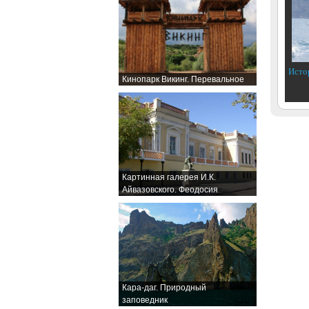
Исто
Кинопарк Викинг. Перевальное
Картинная галерея И.К.
Айвазовского. Феодосия
Кара-даг. Природный
заповедник