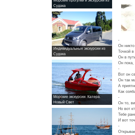
Морские прогулки и экскурсии из
Судака
-
Он никто
Индивидуальные экскурсии из
Точкой в
Судака
Он в пут
Он пока,
-
Вот он с
Он так м
А приятн
Как озяб
Морские экскурсии. Катера.
-
Новый Свет
Он то, в
Но вот кт
Тебе ран
И вот то
-
Открывае