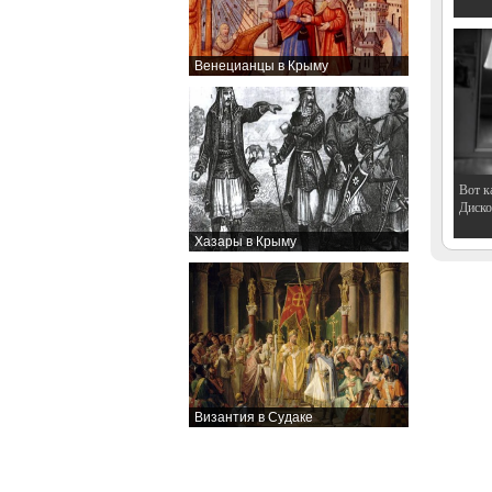
Венецианцы в Крыму
Вот к
Дискот
Хазары в Крыму
Византия в Судаке