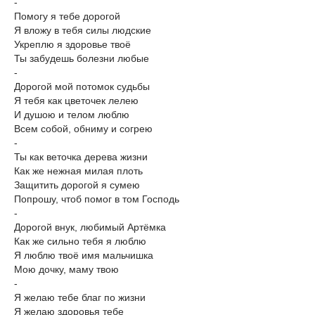
-
Помогу я тебе дорогой
Я вложу в тебя силы людские
Укреплю я здоровье твоё
Ты забудешь болезни любые
-
Дорогой мой потомок судьбы
Я тебя как цветочек лелею
И душою и телом люблю
Всем собой, обниму и согрею
-
Ты как веточка дерева жизни
Как же нежная милая плоть
Защитить дорогой я сумею
Попрошу, чтоб помог в том Господь
-
Дорогой внук, любимый Артёмка
Как же сильно тебя я люблю
Я люблю твоё имя мальчишка
Мою дочку, маму твою
-
Я желаю тебе благ по жизни
Я желаю здоровья тебе