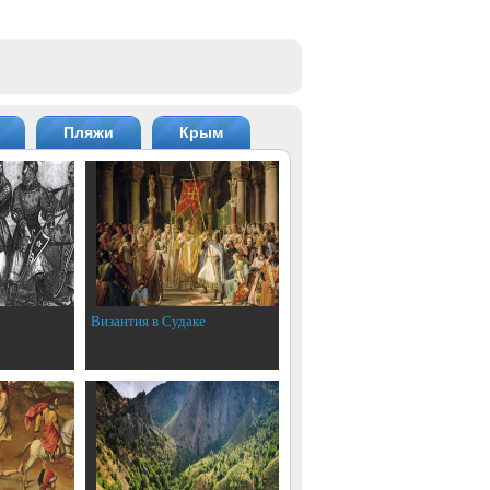
Пляжи
Крым
Византия в Судаке