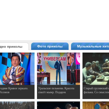
Фото приколы
Музыкальные хи
део приколы
одние Кривое зеркало.
Уральские пельмени. Красота
Старый грузинский 
 Асомов
спасёт мымр. Подарок
фильма. Со смысло