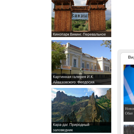
Кинопарк Викинг. Перевальное
Ви
Картинная галерея И.К.
Айвазовского. Феодосия
Hовог
Обит
Кара-даг. Природный
заповедник