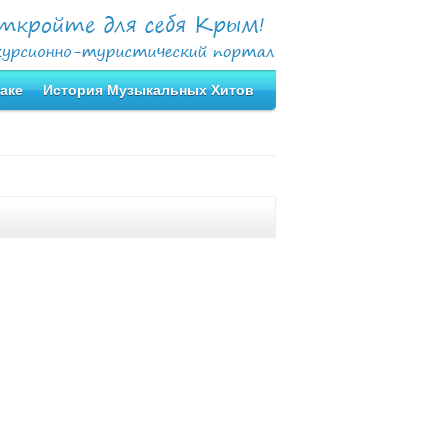
аке
История Музыкальных Хитов