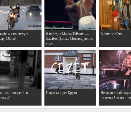
maha R1 по снегу и
Я победил Майка Тайсона —
В баню с Женой
еду 258км/ч !
Джеймс Даглас. Мотивирующее
видео.
ак надо танцевать на
Пацан танцует Круто
Неадекватный водит
еке :)))
по пачке Сигарет :)))