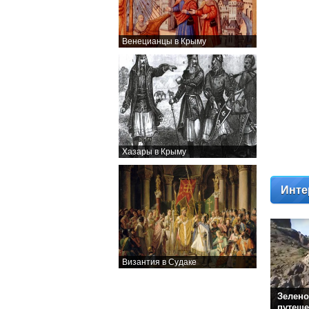
Венецианцы в Крыму
Хазары в Крыму
Инте
Византия в Судаке
Зелено
путеше