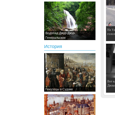
На Ya
Водопад Джур-Джур.
голол
Генеральское
История
Вот к
Дискот
Генуэзцы в Судаке