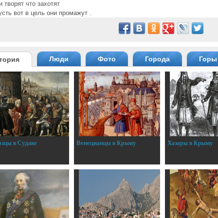
и творят что захотят
усть вот в цель они промажут .
Люди
Фото
Города
Горы
тория
эзцы в Судаке
Венецианцы в Крыму
Хазары в Крыму