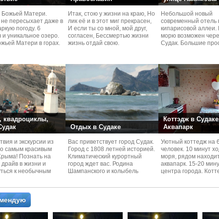
 Божьей Матери.
Итак, стою у жизни на краю, Но
Небольшой новый
 не пересыхает даже в
лик её и в этот миг прекрасен,
современный отель 
ркую погоду. 6
И если ты со мной, мой друг,
кипарисовой аллеи. 
 и уникальное озеро.
согласен, Бессмертью жизни
морю возможен чере
жьей Матери в горах.
жизнь отдай свою.
Судaк. Большие про
номера со своей кух
 квадроциклы,
Коттэдж в Судаке
 Судак
Отдых в Судаке
Аквапарк
вия и экскурcии из
Вас приветствует город Судак.
Уютный коттедж на 
по самым красивым
Город с 1808 летней историей.
человек. 10 минут х
Kрыма! Познать на
Климатический курортный
моря, рядом находи
 драйв в жизни и
город ждет вас. Родина
аквапарк. 15-20 мин
уться к необычным
Шампанского и колыбель
центра города. Котт
 красотам
Крымского Виноделия.
располагается в тих
омендую