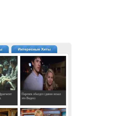
ты
Интересные Хиты
фрагмент
Паренек обалдел (давно искал
м.
это Видео)