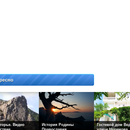
ресно
горье. Видео
История Родины
Гостевой дом Во
ствие
Православия
улице Нахимова.