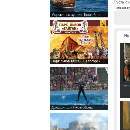
Пусть он
Только п
Морские экскурсии. Коктебель
Ис
Парк львов Тайган. Белогорск
Гену
Дельфинарий Коктебель