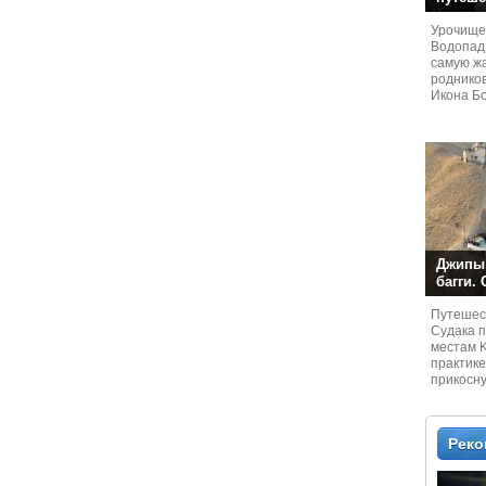
Урочище
Водопад
самую жа
родников
Икона Бо
Джипы,
багги.
Путешест
Судaка 
местам 
практике
прикосн
местам и
Рек