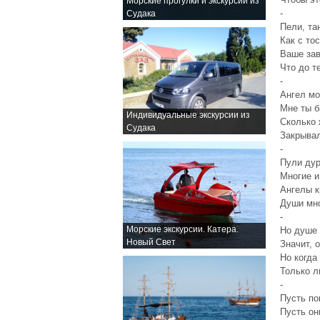
Морские прогулки и экскурсии из
-
Судака
Пели, та
Как с то
Ваше зав
Что до т
-
Ангел мо
Мне ты б
Индивидуальные экскурсии из
Сколько 
Судака
Закрывал
-
Пули дур
Многие и
Ангелы к
Души мно
-
Морские экскурсии. Катера.
Но душе 
Новый Свет
Значит, 
Но когда
Только л
-
Пусть по
Пусть он