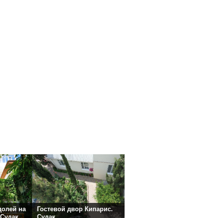
долей на
Гостевой двор Кипарис.
 Судак
Судак