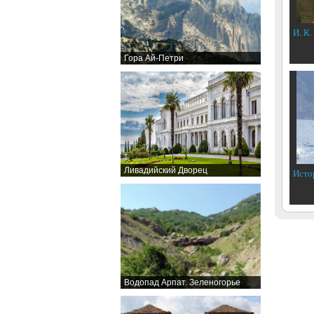
И. К.
Гора Ай-Петри
Ливадийский Дворец
Исто
Водопад Арпат. Зеленогорье