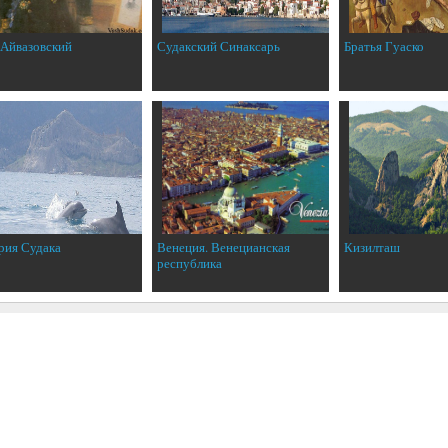
 Айвазовский
Судакский Синаксарь
Братья Гуаско
рия Судака
Венеция. Венецианская
Кизилташ
республика