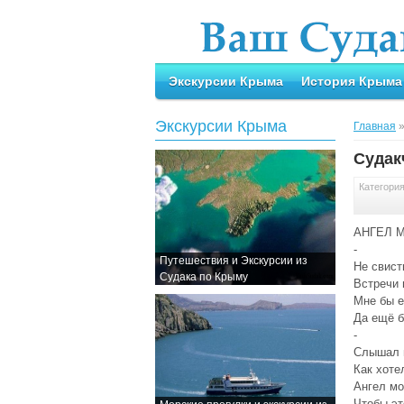
Экскурсии Крыма
История Крыма
Экскурсии Крыма
Главная
Судак
Категори
АНГЕЛ 
-
Путешествия и Экскурсии из
Не свист
Судака по Крыму
Встречи 
Мне бы 
Да ещё б
-
Слышал н
Как хоте
Ангел мо
Чтобы эт