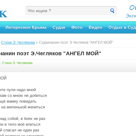
Интересное Крыма
Судак
Фото
Видео
Отдых в Суд
»
Стихи Э. Чеглякова
» Судакчанин поэт Э.Чегляков "АНГЕЛ МОЙ"
чанин поэт Э.Чегляков "АНГЕЛ МОЙ"
я:
Стихи Э. Чеглякова
МОЙ
ите пули надо мной
вам со мною не добиться
ещё мамку повидать
 на миленькой жениться
ад собой, в боях не раз
ли в тело моё впиться
й спасал не один раз
ой встречи не случится