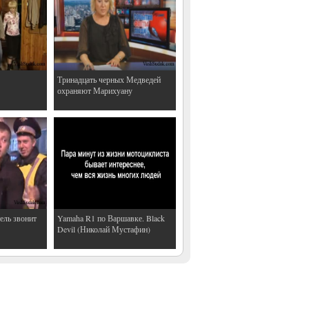
Тринадцать черных Медведей
охраняют Марихуану
ель звонит
Yamaha R1 по Варшавке. Black
Devil (Николай Мустафин)