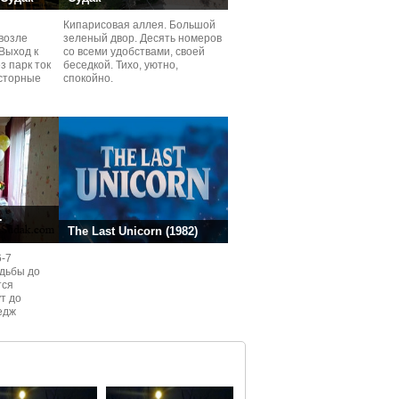
Кипарисовая аллея. Большой
возле
зеленый двор. Десять номеров
Выход к
со всеми удобствами, своей
з парк ток
беседкой. Тихо, уютно,
сторные
спокойно.
ней.
.
The Last Unicorn (1982)
6-7
одьбы до
тся
ут до
едж
ом