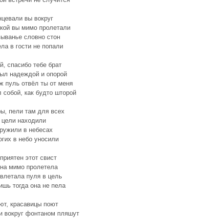
нцевали вы вокруг
ской вы мимо пролетали
ыванье словно стон
ела в гости не попали
й, спасибо тебе брат
ыл надеждой и опорой
ж пуль отвёл ты от меня
 собой, как будто шторой
ы, пели там для всех
 цели находили
ружили в небесах
гих в небо уносили
приятен этот свист
она мимо пролетела
 влетала пуля в цель
ишь тогда она не пела
ют, красавицы поют
и вокруг фонтаном пляшут