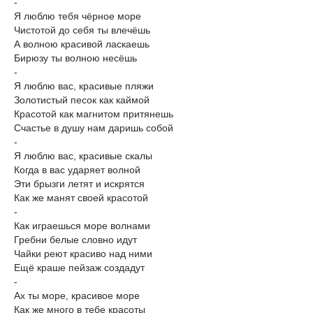
-
Я люблю тебя чёрное море
Чистотой до себя ты влечёшь
А волною красивой ласкаешь
Бирюзу ты волною несёшь
-
Я люблю вас, красивые пляжи
Золотистый песок как каймой
Красотой как магнитом притянешь
Счастье в душу нам даришь собой
-
Я люблю вас, красивые скалы
Когда в вас ударяет волной
Эти брызги летят и искрятся
Как же манят своей красотой
-
Как играешься море волнами
Гребни белые словно идут
Чайки реют красиво над ними
Ещё краше пейзаж создадут
-
Ах ты море, красивое море
Как же много в тебе красоты