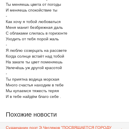
Ты меняешь цвета от погоды
И меняешь спокойствие ты
-
Как хочу я тобой любоваться
Меня манит безбрежная даль
С облаками слилась в горизонте
Уходить от тебя порой жаль
-
Я люблю созерцать на рассвете
Когда солнце встаёт над тобой
На закате ты цвет поменяешь
Увлечёшь уж другой красотой
-
Ты приятна водица морская
Много счастья находим в тебе
Мы купаемся тяжесть теряя
И в тебе найдём благо себе .
Похожие новости
Судакчанин поэт Э.Чегляков "ПОСВЯЩАЕТСЯ ГОРОДУ