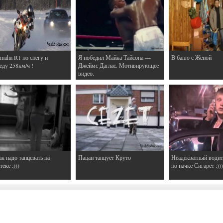
maha R1 по снегу и
Я победил Майка Тайсона —
В баню с Женой
еду 258км/ч !
Джеймс Даглас. Мотивирующее
видео.
ак надо танцевать на
Пацан танцует Круто
Неадекватный водит
еке :)))
по пачке Сигарет :)))