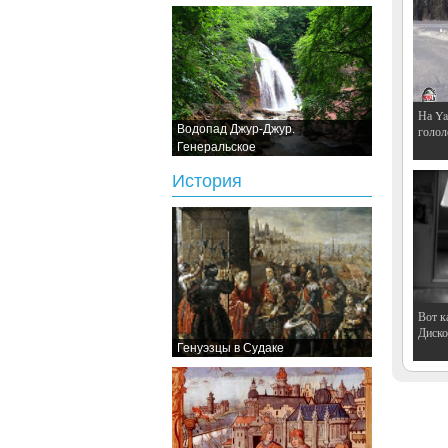
На Ya
Водопад Джур-Джур.
голол
Генеральское
История
Вот к
Дискот
Генуэзцы в Судаке