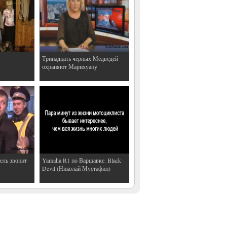
Тринадцать черных Медведей
охраняют Марихуану
ель звонит
Yamaha R1 по Варшавке. Black
Devil (Николай Мустафин)