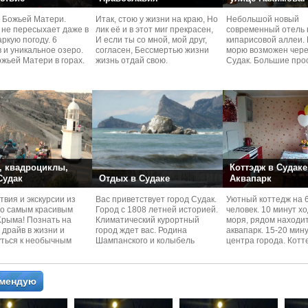
 Божьей Матери.
Итак, стою у жизни на краю, Но
Небольшой новый
 не пересыхает даже в
лик её и в этот миг прекрасен,
современный отель 
ркую погоду. 6
И если ты со мной, мой друг,
кипарисовой аллеи. 
 и уникальное озеро.
согласен, Бессмертью жизни
морю возможен чере
жьей Матери в горах.
жизнь отдай свою.
Судaк. Большие про
номера со своей кух
 квадроциклы,
Коттэдж в Судаке
 Судак
Отдых в Судаке
Аквапарк
вия и экскурcии из
Вас приветствует город Судак.
Уютный коттедж на 
по самым красивым
Город с 1808 летней историей.
человек. 10 минут х
Kрыма! Познать на
Климатический курортный
моря, рядом находи
 драйв в жизни и
город ждет вас. Родина
аквапарк. 15-20 мин
уться к необычным
Шампанского и колыбель
центра города. Котт
 красотам
Крымского Виноделия.
располагается в тих
омендую