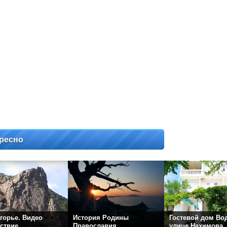
ресно
горье. Видео
История Родины
Гостевой дом Во
ствие
Православия
улице Нахимова.