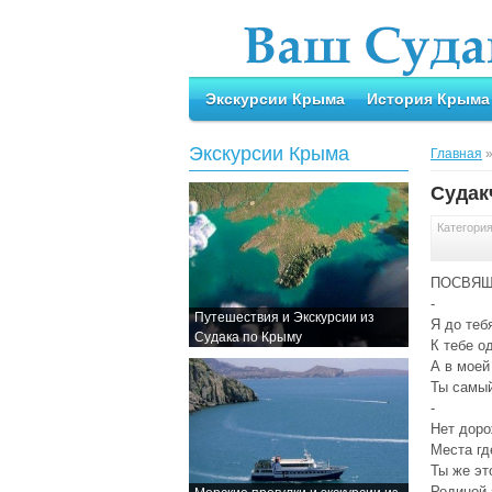
Экскурсии Крыма
История Крыма
Экскурсии Крыма
Главная
Судак
Категори
ПОСВЯЩ
-
Путешествия и Экскурсии из
Я до теб
Судака по Крыму
К тебе о
А в моей
Ты самый
-
Нет доро
Места гд
Ты же эт
Родиной