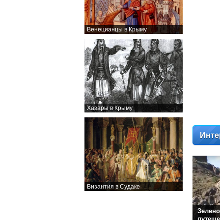
Венецианцы в Крыму
Хазары в Крыму
Инте
Византия в Судаке
Зелено
путеше