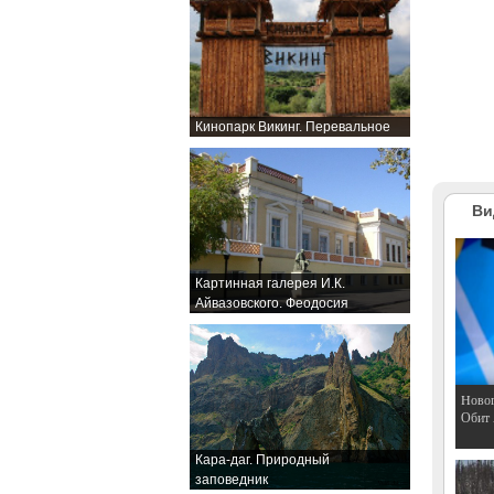
Кинопарк Викинг. Перевальное
Ви
Картинная галерея И.К.
Айвазовского. Феодосия
Hовог
Обит
Кара-даг. Природный
заповедник