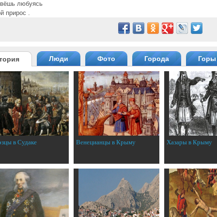
ивёшь любуясь
й прирос .
Люди
Фото
Города
Горы
тория
эзцы в Судаке
Венецианцы в Крыму
Хазары в Крыму