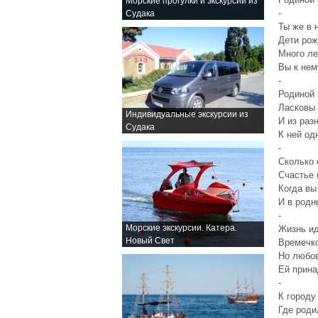
Морские прогулки и экскурсии из
-
Судака
Ты же в 
Дети ро
Много ле
Вы к нем
-
Родиной 
Ласковы 
Индивидуальные экскурсии из
И из раз
Судака
К ней од
-
Сколько 
Счастье 
Когда вы
И в родн
-
Морские экскурсии. Катера.
Жизнь ид
Новый Свет
Времечк
Но любов
Ей прин
-
К городу
Где роди