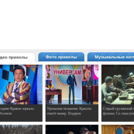
Фото приколы
Музыкальные хи
део приколы
одние Кривое зеркало.
Уральские пельмени. Красота
Старый грузинский 
 Асомов
спасёт мымр. Подарок
фильма. Со смысло