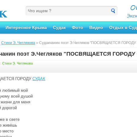
Интересное Крыма
Судак
Фото
Видео
Отдых в Суд
»
Стихи Э. Чеглякова
» Судакчанин поэт Э.Чегляков "ПОСВЯЩАЕТСЯ ГОРОДУ
чанин поэт Э.Чегляков "ПОСВЯЩАЕТСЯ ГОРОДУ
я:
Стихи Э. Чеглякова
АЕТСЯ ГОРОДУ
СУДАК
я любимый мой
дному всей душой
 жизни для меня
 дорогой
же в свете
е живёшь
о место
 зовёшь