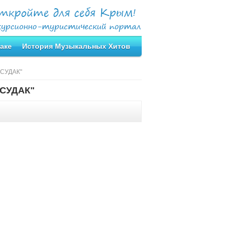
аке
История Музыкальных Хитов
 СУДАК"
 СУДАК"