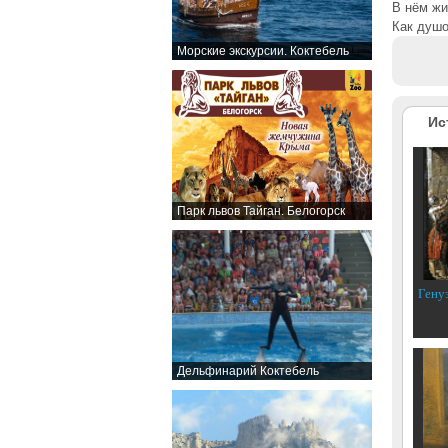
В нём ж
Как душо
Морские экскурсии. Коктебель
Ис
Парк львов Тайган. Белогорск
Гену
Дельфинарий Коктебель