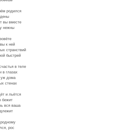
нём родился
ждены
т вы вместе
у нежны
зовёте
вы к ней
ных странствий
ной быстрей
счастья в теле
и в глазах
 уж дома
ых стенах
ёт и льётся
о бежит
ь вся ваша
адлежит
 родному
лся, рос