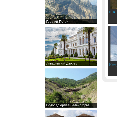
И. К.
Гора Ай-Петри
Ливадийский Дворец
Исто
Водопад Арпат. Зеленогорье