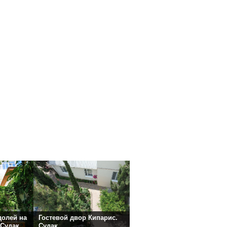
долей на
Гостевой двор Кипарис.
 Судак
Судак