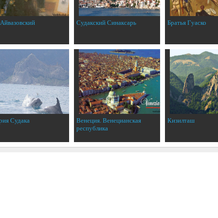
 Айвазовский
Судакский Синаксарь
Братья Гуаско
рия Судака
Венеция. Венецианская
Кизилташ
республика