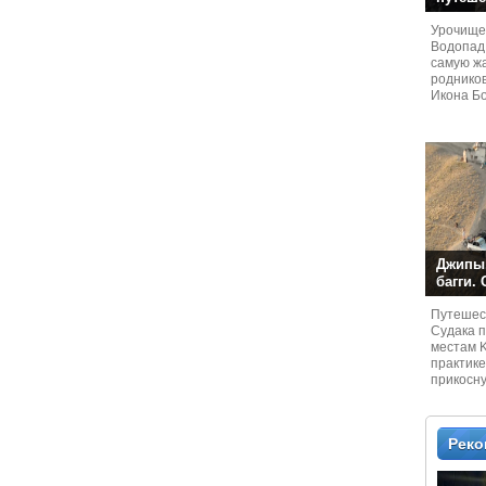
Урочище
Водопад
самую жа
родников
Икона Бо
Джипы,
багги.
Путешест
Судaка 
местам 
практике
прикосн
местам и
Рек