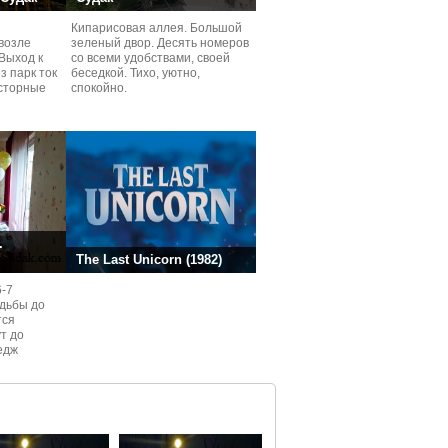
Кипарисовая аллея. Большой
возле
зеленый двор. Десять номеров
Выход к
со всеми удобствами, своей
з парк ток
беседкой. Тихо, уютно,
сторные
спокойно.
ней.
.
The Last Unicorn (1982)
6-7
одьбы до
тся
ут до
едж
ом