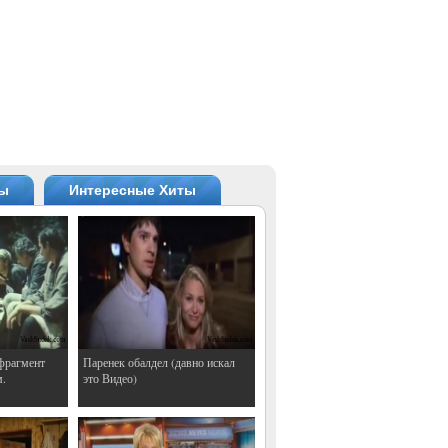
ты
Интересные Хиты
фрагмент
Паренек обалдел (давно искал
м.
это Видео)