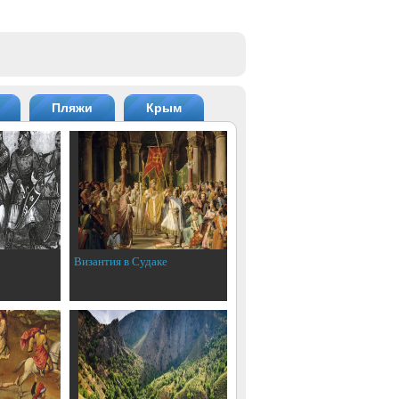
Пляжи
Крым
Византия в Судаке