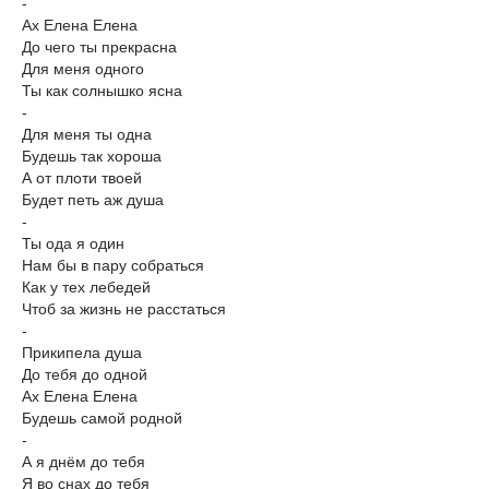
-
Ах Елена Елена
До чего ты прекрасна
Для меня одного
Ты как солнышко ясна
-
Для меня ты одна
Будешь так хороша
А от плоти твоей
Будет петь аж душа
-
Ты ода я один
Нам бы в пару собраться
Как у тех лебедей
Чтоб за жизнь не расстаться
-
Прикипела душа
До тебя до одной
Ах Елена Елена
Будешь самой родной
-
А я днём до тебя
Я во снах до тебя