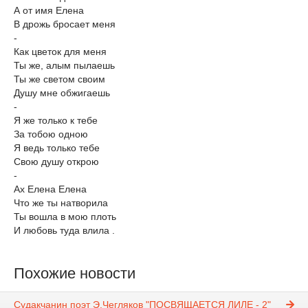
А от имя Елена
В дрожь бросает меня
-
Как цветок для меня
Ты же, алым пылаешь
Ты же светом своим
Душу мне обжигаешь
-
Я же только к тебе
За тобою одною
Я ведь только тебе
Свою душу открою
-
Ах Елена Елена
Что же ты натворила
Ты вошла в мою плоть
И любовь туда влила .
Похожие новости
Судакчанин поэт Э.Чегляков "ПОСВЯЩАЕТСЯ ЛИЛЕ - 2"