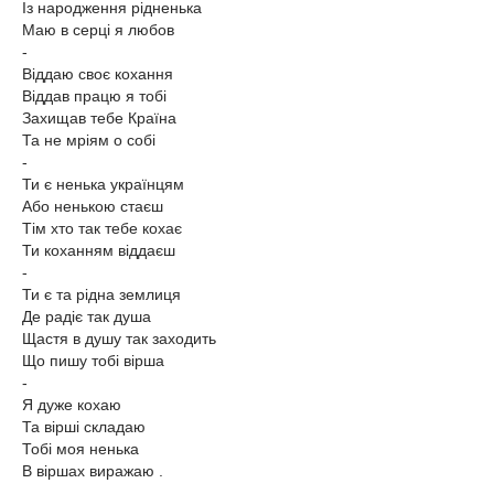
Із народження рідненька
Маю в серці я любов
-
Віддаю своє кохання
Віддав працю я тобі
Захищав тебе Країна
Та не мріям о собі
-
Ти є ненька українцям
Або ненькою стаєш
Тім хто так тебе кохає
Ти коханням віддаєш
-
Ти є та рідна землиця
Де радіє так душа
Щастя в душу так заходить
Що пишу тобі вірша
-
Я дуже кохаю
Та вірші складаю
Тобі моя ненька
В віршах виражаю .