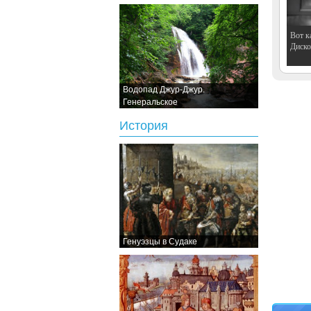
Вот к
Дискот
Водопад Джур-Джур.
Генеральское
История
Генуэзцы в Судаке