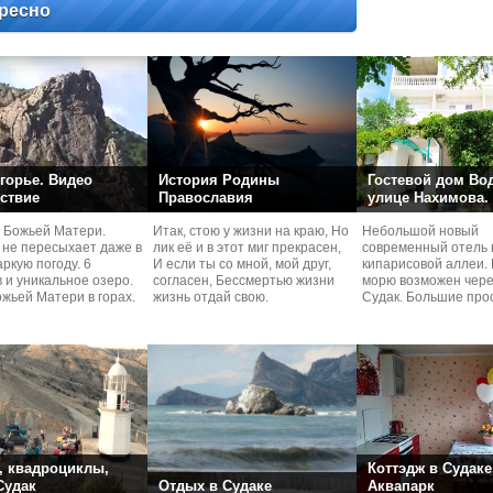
ресно
горье. Видео
История Родины
Гостевой дом Во
ствие
Православия
улице Нахимова.
 Божьей Матери.
Итак, стою у жизни на краю, Но
Небольшой новый
 не пересыхает даже в
лик её и в этот миг прекрасен,
современный отель 
ркую погоду. 6
И если ты со мной, мой друг,
кипарисовой аллеи. 
 и уникальное озеро.
согласен, Бессмертью жизни
морю возможен чере
жьей Матери в горах.
жизнь отдай свою.
Судaк. Большие про
номера со своей кух
 квадроциклы,
Коттэдж в Судаке
 Судак
Отдых в Судаке
Аквапарк