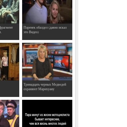
фрагмент
Паренек обалдел (давно искал
м.
это Видео)
Тринадцать черных Медведей
охраняют Марихуану