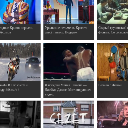
одние Кривое зеркало.
Уральские пельмени. Красота
Старый грузинский 
 Асомов
спасёт мымр. Подарок
фильма. Со смысло
maha R1 по снегу и
Я победил Майка Тайсона —
В баню с Женой
еду 258км/ч !
Джеймс Даглас. Мотивирующее
видео.