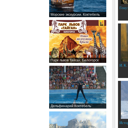
Гену
Морские экскурсии. Коктебель
Парк львов Тайган. Белогорск
И. К.
Дельфинарий Коктебель
Исто