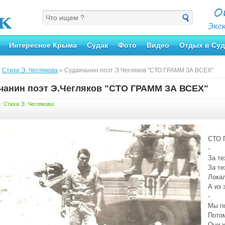
Интересное Крыма
Судак
Фото
Видео
Отдых в Суд
»
Стихи Э. Чеглякова
» Судакчанин поэт Э.Чегляков "СТО ГРАММ ЗА ВСЕХ"
чанин поэт Э.Чегляков "СТО ГРАММ ЗА ВСЕХ"
я:
Стихи Э. Чеглякова
СТО 
-
За те
За те
Лока
А из 
-
Мы по
Потом
Они 