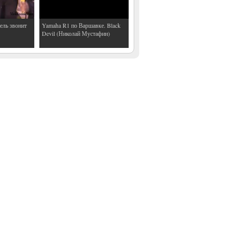
ель звонит
Yamaha R1 по Варшавке. Black
Devil (Николай Мустафин)