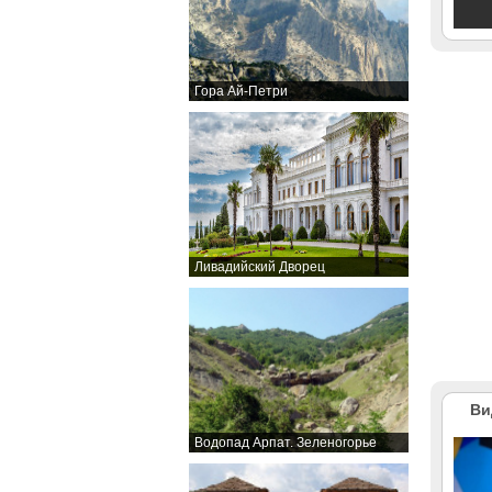
Гора Ай-Петри
Ливадийский Дворец
Ви
Водопад Арпат. Зеленогорье