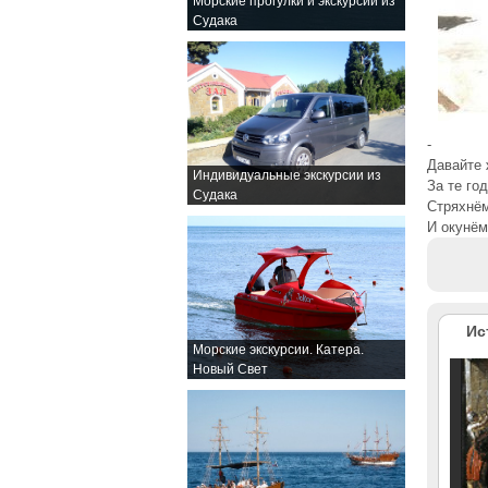
Морские прогулки и экскурсии из
Судака
-
Давайте 
Индивидуальные экскурсии из
За те го
Судака
Стряхнём
И окунём
Ис
Морские экскурсии. Катера.
Новый Свет