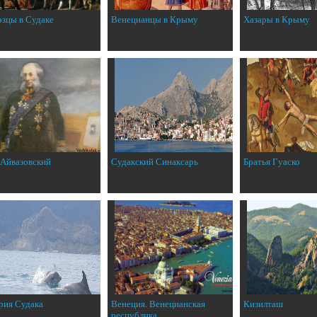
эзцы в Судаке
Венецианцы в Крыму
Хазары в Крыму
 Айвазовский
Судакский Синаксарь
Братья Гуаско
рия Судака
Венеция. Венецианская
Кизилташ
республика