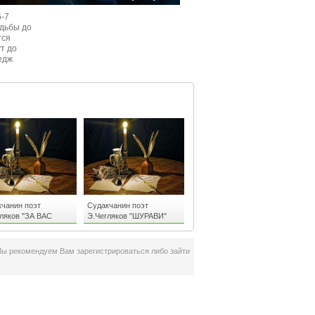
6-7
одьбы до
тся
ут до
едж
ом
чанин поэт
Судакчанин поэт
ляков "ЗА ВАС
Э.Чегляков "ШУРАВИ"
ВИ"
Мы рекомендуем Вам зарегистрироваться либо зайти