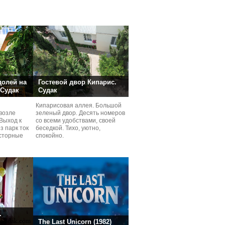
долей на
Гостевой двор Кипарис.
 Судак
Судак
Кипарисовая аллея. Большой
возле
зеленый двор. Десять номеров
Выход к
со всеми удобствами, своей
з парк ток
беседкой. Тихо, уютно,
сторные
спокойно.
ней.
.
The Last Unicorn (1982)