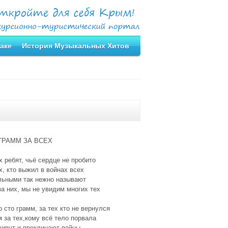
аке
История Музыкальных Хитов
ГРАММ ЗА ВСЕХ
х ребят, чьё сердце не пробито
х, кто выжил в войнах всех
льными так нежно называют
за них, мы не увидим многих тех
 сто грамм, за тех кто не вернулся
 за тех,кому всё тело порвала
живут и проклинают войны