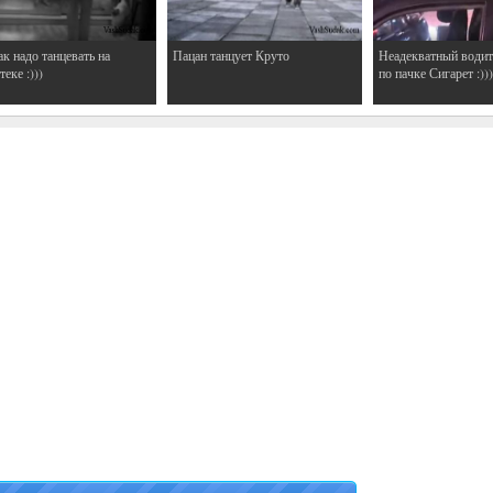
ак надо танцевать на
Пацан танцует Круто
Неадекватный водит
еке :)))
по пачке Сигарет :)))