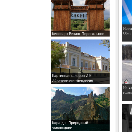
Hовог
Обит
Кинопарк Викинг. Перевальное
Картинная галерея И.К.
Айвазовского. Феодосия
На Ya
голол
Кара-даг. Природный
заповедник