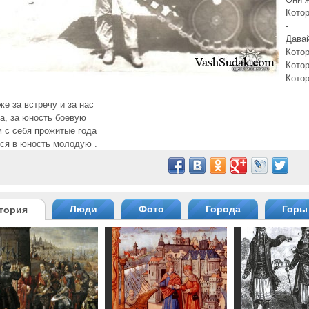
Котор
-
Давай
Кото
Котор
Котор
же за встречу и за нас
да, за юность боевую
 с себя прожитые года
ся в юность молодую .
Люди
Фото
Города
Горы
тория