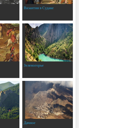
Византия в Судаке
Зеленогорье
Дачное