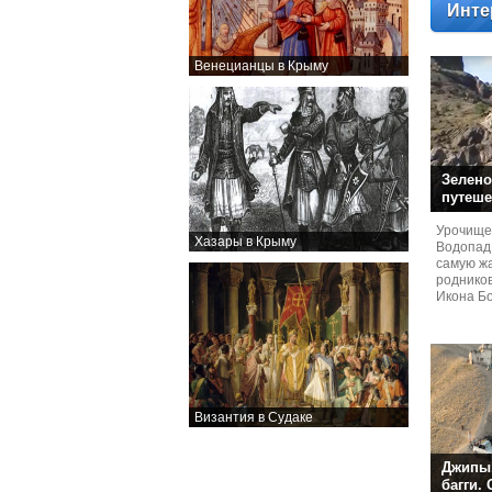
Инте
Венецианцы в Крыму
Зелено
путеше
Урочище
Хазары в Крыму
Водопад
самую жа
родников
Икона Бо
Византия в Судаке
Джипы,
багги.