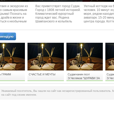
вия и экскурcии из
Вас приветствует город Судак.
Уютный коттедж на 
по самым красивым
Город с 1808 летней историей.
человек. 10 минут х
Kрыма! Познать на
Климатический курортный
моря, рядом находи
 драйв в жизни и
город ждет вас. Родина
аквапарк. 15-20 мин
уться к необычным
Шампанского и колыбель
центра города. Котт
 красотам
Крымского Виноделия.
располагается в тих
омендую
Ь ГРАММ
СЧАСТЬЕ И МЕЧТЫ
Судакчанин поэт
Судак
Э.Чегляков "ШУРАВИ ЗА
Э.Чег
ПАМЯТЬ"
ШУРА
Уважаемый посетитель, Вы зашли на сайт как незарегистрированный пользователь. 
на сайт под своим именем.