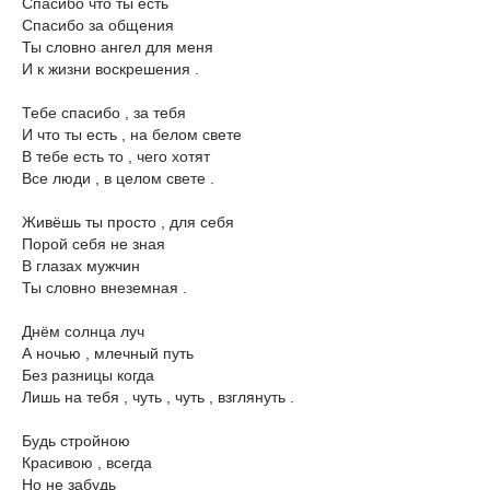
Спасибо что ты есть
Спасибо за общения
Ты словно ангел для меня
И к жизни воскрешения .
Тебе спасибо , за тебя
И что ты есть , на белом свете
В тебе есть то , чего хотят
Все люди , в целом свете .
Живёшь ты просто , для себя
Порой себя не зная
В глазах мужчин
Ты словно внеземная .
Днём солнца луч
А ночью , млечный путь
Без разницы когда
Лишь на тебя , чуть , чуть , взглянуть .
Будь стройною
Красивою , всегда
Но не забудь