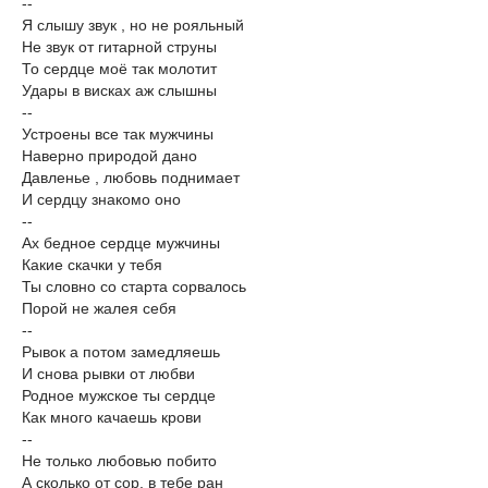
--
Я слышу звук , но не рояльный
Не звук от гитарной струны
То сердце моё так молотит
Удары в висках аж слышны
--
Устроены все так мужчины
Наверно природой дано
Давленье , любовь поднимает
И сердцу знакомо оно
--
Ах бедное сердце мужчины
Какие скачки у тебя
Ты словно со старта сорвалось
Порой не жалея себя
--
Рывок а потом замедляешь
И снова рывки от любви
Родное мужское ты сердце
Как много качаешь крови
--
Не только любовью побито
А сколько от сор, в тебе ран