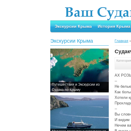
Экскурсии Крыма
История Крыма
Экскурсии Крыма
Главная
Судак
Категори
АХ РОЗ
--
Путешествия и Экскурсии из
Не белые
Судака по Крыму
Как боль
Хотели к
Прохладн
--
Вы словн
И видим 
Нечем в
В руках 