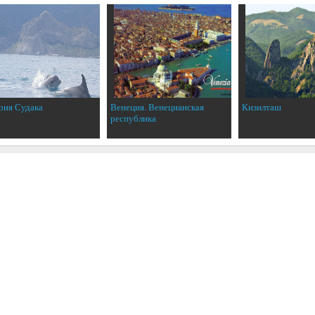
рия Судака
Венеция. Венецианская
Кизилташ
республика