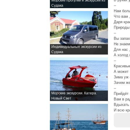
Морские прогулки и экскурсии из
--
Судака
Нам боль
Что вам 
Даря кра
Природы 
--
Вы запах
Не знаем
Индивидуальные экскурсии из
Для нас 
Судака
А холод 
--
Красивы
А может 
Зима уж 
Зачем же
--
Морские экскурсии. Катера.
Прийдёт 
Новый Свет
Вам в ра
Вдыхать
И всю кр