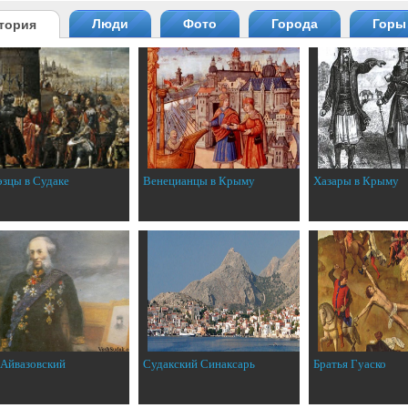
Люди
Фото
Города
Горы
тория
эзцы в Судаке
Венецианцы в Крыму
Хазары в Крыму
 Айвазовский
Судакский Синаксарь
Братья Гуаско