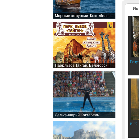
Ис
Морские экскурсии. Коктебель
Гену
Парк львов Тайган. Белогорск
Дельфинарий Коктебель
И. К.