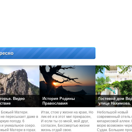
ресно
горье. Видео
История Родины
Гостевой дом Во
ствие
Православия
улице Нахимова.
 Божьей Матери.
Итак, стою у жизни на краю, Но
Небольшой новый
 не пересыхает даже в
лик её и в этот миг прекрасен,
современный отель 
ркую погоду. 6
И если ты со мной, мой друг,
кипарисовой аллеи. 
 и уникальное озеро.
согласен, Бессмертью жизни
морю возможен чере
жьей Матери в горах.
жизнь отдай свою.
Судaк. Большие про