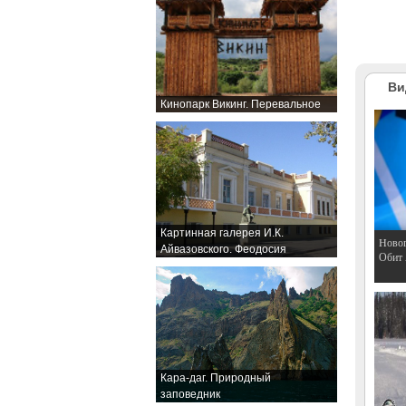
Ви
Кинопарк Викинг. Перевальное
Картинная галерея И.К.
Hовог
Айвазовского. Феодосия
Обит
Кара-даг. Природный
заповедник