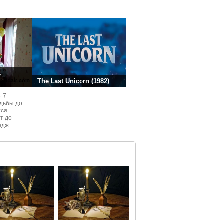
ней.
.
The Last Unicorn (1982)
6-7
одьбы до
тся
ут до
едж
ом