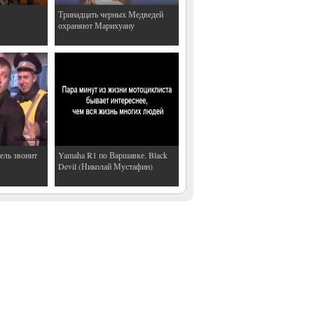
Тринадцать черных Медведей
охраняют Марихуану
ель звонит
Yamaha R1 по Варшавке. Black
Devil (Николай Мустафин)