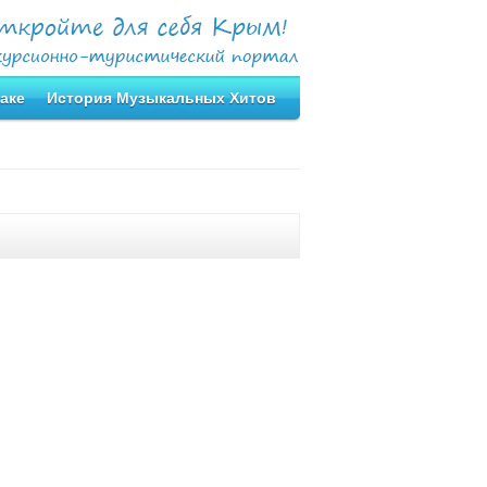
аке
История Музыкальных Хитов