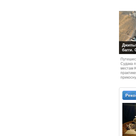
Джипы,
багги.
Путешест
Судaка 
местам 
практике
прикосн
местам и
Рек