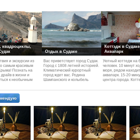
номера со своей кух
 квадроциклы,
Коттэдж в Судаке
 Судак
Отдых в Судаке
Аквапарк
вия и экскурcии из
Вас приветствует город Судак.
Уютный коттедж на 
по самым красивым
Город с 1808 летней историей.
человек. 10 минут х
Kрыма! Познать на
Климатический курортный
моря, рядом находи
 драйв в жизни и
город ждет вас. Родина
аквапарк. 15-20 мин
уться к необычным
Шампанского и колыбель
центра города. Котт
 красотам
Крымского Виноделия.
располагается в тих
омендую