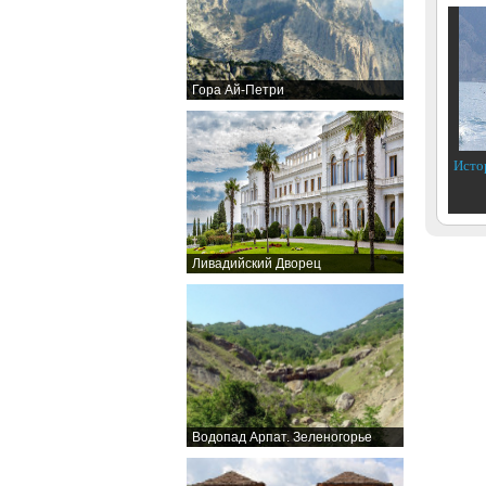
Гора Ай-Петри
Исто
Ливадийский Дворец
Водопад Арпат. Зеленогорье