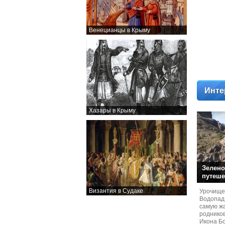
Венецианцы в Крыму
Инте
Хазары в Крыму
Зелено
путеше
Византия в Судаке
Урочище
Водопад
самую жа
родников
Икона Бо