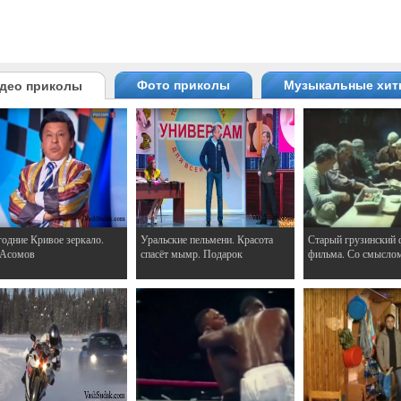
Фото приколы
Музыкальные хи
део приколы
одние Кривое зеркало.
Уральские пельмени. Красота
Старый грузинский 
 Асомов
спасёт мымр. Подарок
фильма. Со смысло