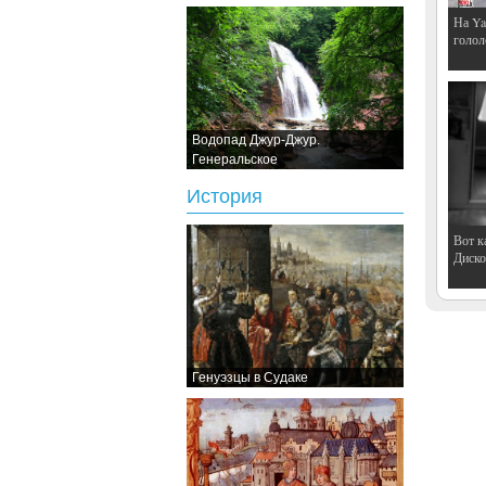
На Ya
голол
Водопад Джур-Джур.
Генеральское
История
Вот к
Дискот
Генуэзцы в Судаке