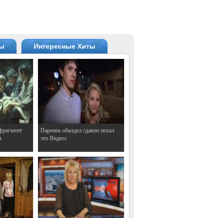
ты
Интересные Хиты
фрагмент
Паренек обалдел (давно искал
м.
это Видео)