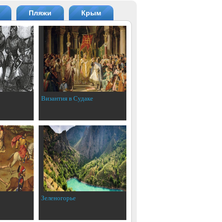
Пляжи
Крым
Византия в Судаке
Зеленогорье