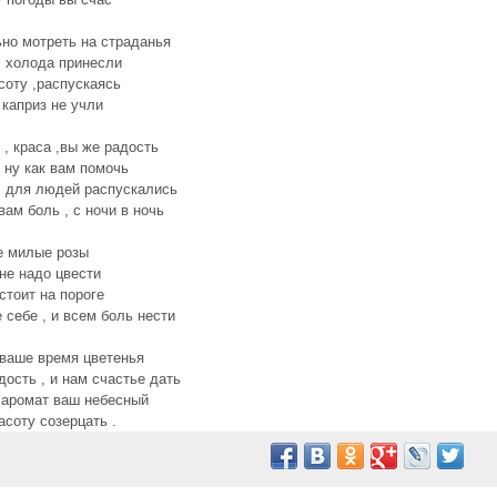
но мотреть на страданья
, холода принесли
соту ,распускаясь
каприз не учли
 , краса ,вы же радость
 ну как вам помочь
, для людей распускались
вам боль , с ночи в ночь
е милые розы
не надо цвести
стоит на пороге
 себе , и всем боль нести
ваше время цветенья
дость , и нам счастье дать
 аромат ваш небесный
асоту созерцать .