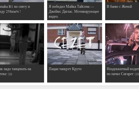
maha R1 по снегу и
Я победил Майка Тайсона —
В баню с Женой
еду 258км/ч !
Джеймс Даглас. Мотивирующее
видео.
ак надо танцевать на
Пацан танцует Круто
Неадекватный водит
еке :)))
по пачке Сигарет :)))