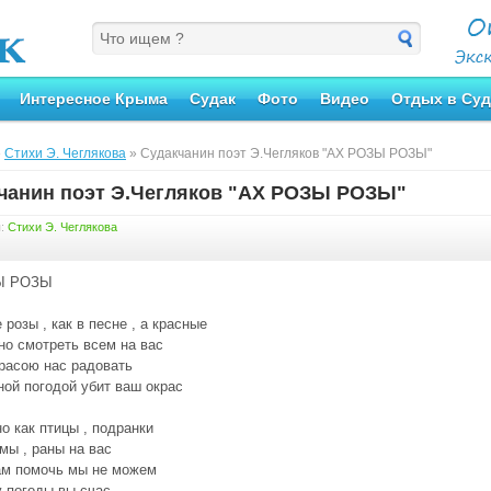
Интересное Крыма
Судак
Фото
Видео
Отдых в Суд
»
Стихи Э. Чеглякова
» Судакчанин поэт Э.Чегляков "АХ РОЗЫ РОЗЫ"
чанин поэт Э.Чегляков "АХ РОЗЫ РОЗЫ"
я:
Стихи Э. Чеглякова
Ы РОЗЫ
 розы , как в песне , а красные
но смотреть всем на вас
расою нас радовать
ой погодой убит ваш окрас
о как птицы , подранки
мы , раны на вас
ам помочь мы не можем
у погоды вы счас