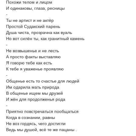
Похожи телом и лицом
И одинаковы, глаза, ресницы
-
Ты не артист и не актёр
Простой Судакский парень
Душа чиста, прозрачна как вуаль
Но вот силён ты, как гранитный камень
-
Не возвышенье и не лесть
А просто факты выставляю
Я говорю тебе как есть
К тебе я уваженье проявляю
-
Общенье есть то счастье для людей
Им одарила мать природа
В общенье ищем мы друзей
И жён для продолженья рода
-
Приятно повстречаться пообщаться
Когда в сознании, равны
Не воз гордясь, чего достигли
Ведь мы душой, всё те же пацаны .