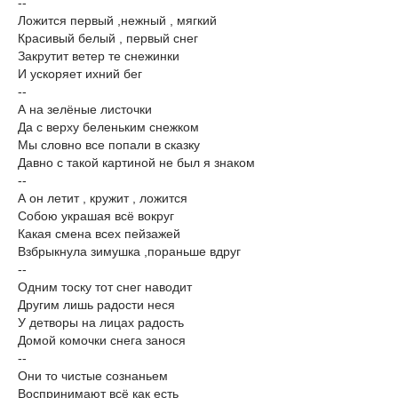
--
Ложится первый ,нежный , мягкий
Красивый белый , первый снег
Закрутит ветер те снежинки
И ускоряет ихний бег
--
А на зелёные листочки
Да с верху беленьким снежком
Мы словно все попали в сказку
Давно с такой картиной не был я знаком
--
А он летит , кружит , ложится
Собою украшая всё вокруг
Какая смена всех пейзажей
Взбрыкнула зимушка ,пораньше вдруг
--
Одним тоску тот снег наводит
Другим лишь радости неся
У детворы на лицах радость
Домой комочки снега занося
--
Они то чистые сознаньем
Воспринимают всё как есть