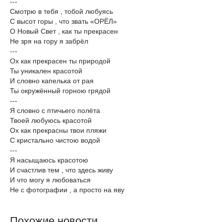
---
Смотрю в тебя , тобой любуясь
С высот горы , что звать «ОРЁЛ»
О Новый Свет , как ты прекрасен
Не зря на гору я забрёл
---
Ох как прекрасен ты природой
Ты уникален красотой
И словно капелька от рая
Ты окружённый горною грядой
---
Я словно с птичьего полёта
Твоей любуюсь красотой
Ох как прекрасны твои пляжи
С кристально чистою водой
---
Я насыщаюсь красотою
И счастлив тем , что здесь живу
И что могу я любоваться
Не с фотографии , а просто на яву
Похожие новости